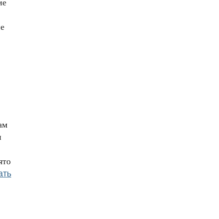
ие
не
ам
и
ято
ать