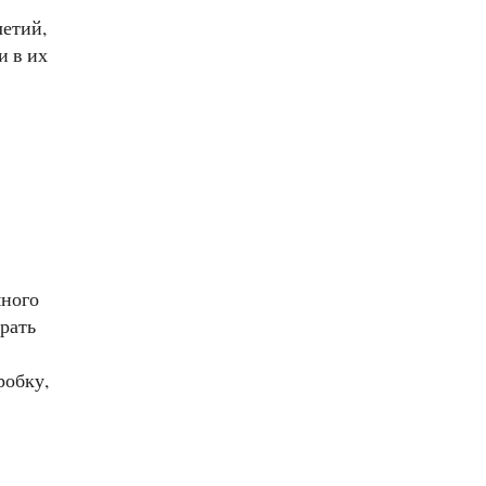
летий,
и в их
много
рать
робку,