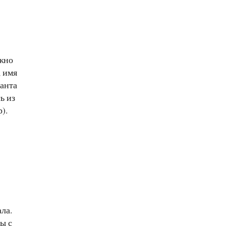
ожно
, имя
Санта
ь из
).
ала.
ы с