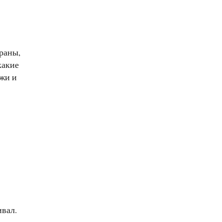
раны,
какие
жи и
ивал.