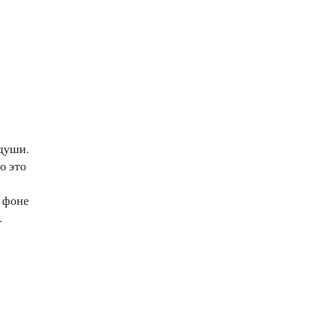
 души.
о это
 фоне
.