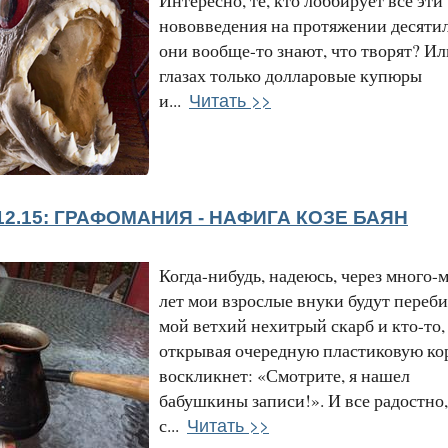
Интересно, те, кто лоббирует все эти
нововведения на протяжении десяти
они вообще-то знают, что творят? Ил
глазах только долларовые купюры
Читать >>
и...
12.15: ГРАФОМАНИЯ - НАФИГА КОЗЕ БАЯН
Когда-нибудь, надеюсь, через много-
лет мои взрослые внуки будут переби
мой ветхий нехитрый скарб и кто-то,
открывая очередную пластиковую ко
воскликнет: «Смотрите, я нашел
бабушкины записи!». И все радостно,
Читать >>
с...