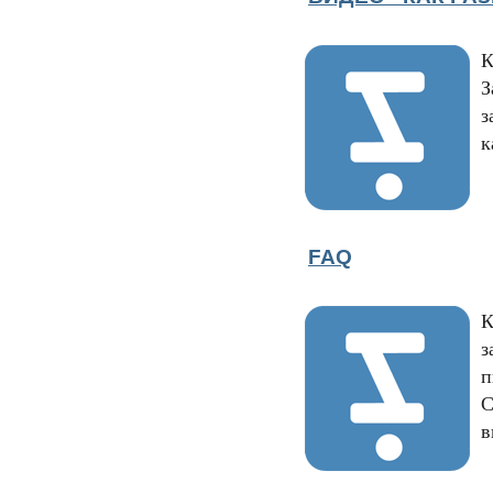
К
З
з
к
FAQ
К
з
п
С
в