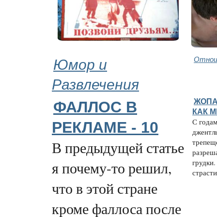
Юмор и
Отнош
Развлечения
ЖОПА
ФАЛЛОС В
КАК 
С года
РЕКЛАМЕ - 10
джентл
трепеще
В предыдущей статье
разреш
грудки.
я почему-то решил,
страсти,
что в этой стране
кроме фаллоса после