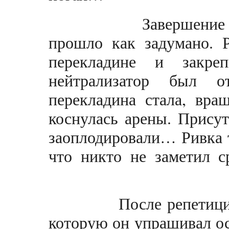
Завершение деся
прошло как задумано. Р
перекладине и закре
нейтрализатор был 
перекладина стала, вра
коснулась арены. Прису
заоплодировали… Ривка 
что никто не заметил с
После репетиции вс
которую он упрашивал ос