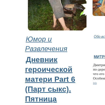
Юмор и
Обо в
Развлечения
МИТР
Дневник
Дмитри
героической
по-дере
что его
матери Part 6
Особен
>>
(Парт cыкс).
Пятница