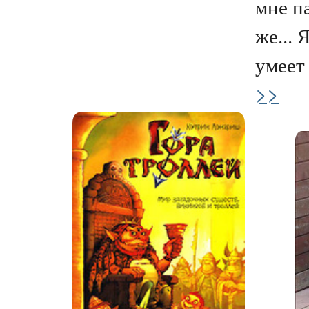
мне п
же... 
умеет 
>>