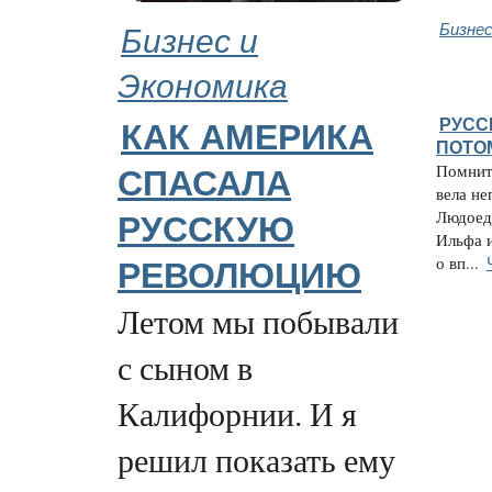
Бизнес и
Бизнес
Экономика
РУСС
КАК АМЕРИКА
ПОТО
Помнит
СПАСАЛА
вела н
Людоедк
РУССКУЮ
Ильфа и
о вп...
РЕВОЛЮЦИЮ
Летом мы побывали
с сыном в
Калифорнии. И я
решил показать ему