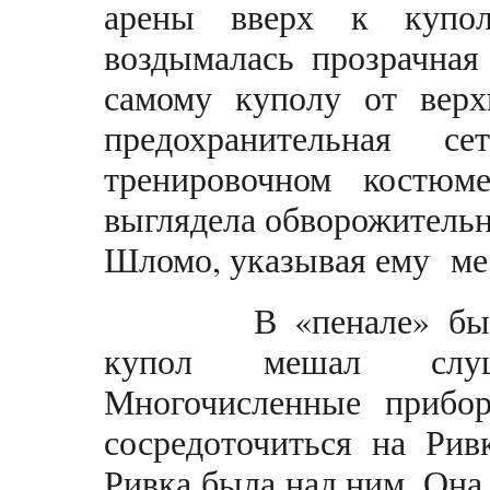
арены вверх к купо
воздымалась прозрачная
самому куполу от верх
предохранительная 
тренировочном костю
выглядела обворожительн
Шломо, указывая ему мес
В «пенале» было 
купол мешал слуш
Многочисленные прибо
сосредоточиться на Рив
Ривка была над ним. Она 