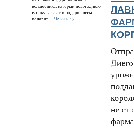
волшебника, который новогоднюю
ЛАВ
елочку зажжет и подарки всем
Читать >>
подарит...
ФАР
КОР
Отпра
Диего
уроже
подда
корол
не сто
фарма