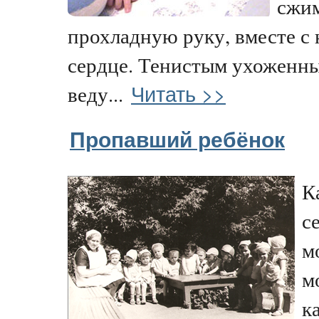
сжим
прохладную руку, вместе с
сердце. Тенистым ухоженны
Читать >>
веду...
Пропавший ребёнок
К
с
м
м
к