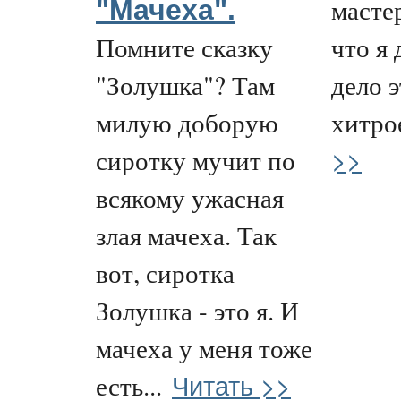
мастер
"Мачеха".
Помните сказку
что я 
"Золушка"? Там
дело э
милую доборую
хитрое
>>
сиротку мучит по
всякому ужасная
злая мачеха. Так
вот, сиротка
Золушка - это я. И
мачеха у меня тоже
Читать >>
есть...