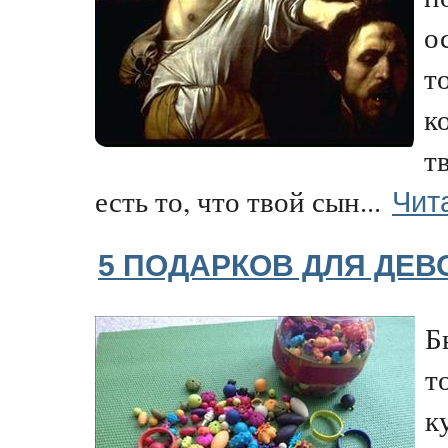
о
т
к
т
Чит
есть то, что твой сын...
5 ПОДАРКОВ ДЛЯ ДЕВ
Б
т
к