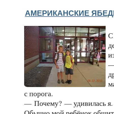
АМЕРИКАНСКИЕ ЯБЕ
С
д
и
—
д
м
с порога.
— Почему? — удивилась я.
Обычно мой ребёнок общит