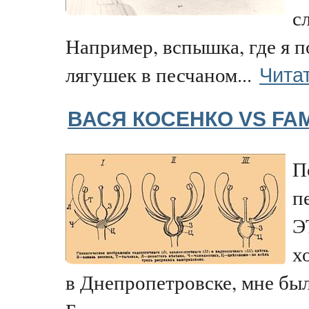
с
Например, вспышка, где я п
Чита
лягушек в песчаном...
ВАСЯ КОСЕНКО VS FAM
П
п
Э
х
в Днепропетровске, мне был