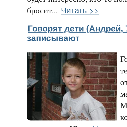
Читать >>
бросит...
Говорят дети (Андрей, 
записывают
Г
т
от
м
М
к