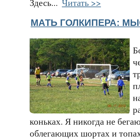
Здесь...
Читать >>
МАТЬ ГОЛКИПЕРА: МЫ
Б
ч
т
п
н
р
коньках. Я никогда не бега
облегающих шортах и топах,