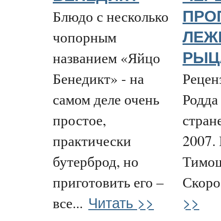
Блюдо с несколько
ПРО
чопорным
ЛЕЖ
названием «Яйцо
РЫЦА
Бенедикт» - на
Рецен
самом деле очень
Родда
простое,
стран
практически
2007.
бутерброд, но
Тимо
приготовить его –
Скоро
Читать >>
>>
все...