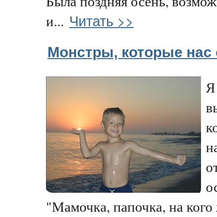
Была поздняя осень, возмож
Читать >>
и...
Монстры, которые нас
Я
в
к
н
о
о
"Мамочка, папочка, на кого