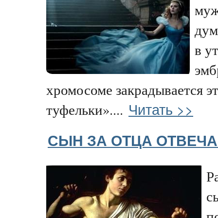
муж
дум
в у
эмб
хромосоме закрадывается э
Читать >>
туфельки»....
СЫН ЗА ОТЦА ОТВЕЧА
Р
с
п