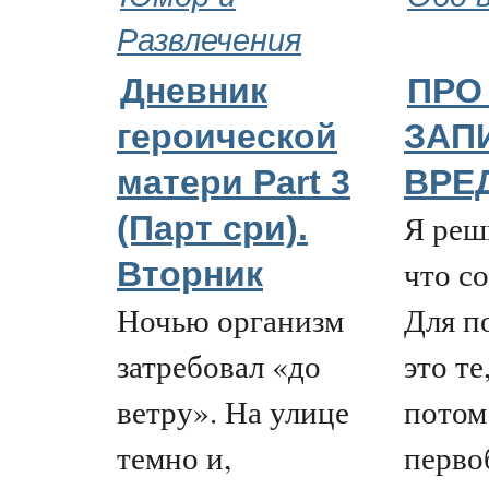
Развлечения
Дневник
ПРО
героической
ЗАП
матери Part 3
ВРЕ
Я реш
(Парт сри).
что с
Вторник
Ночью организм
Для п
затребовал «до
это те
ветру». На улице
потом
темно и,
перво