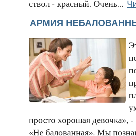
Чи
ствол - красный. Очень...
АРМИЯ НЕБАЛОВАНН
Э
п
п
п
п
у
просто хорошая девочка», - 
«Не балованная». Мы познак