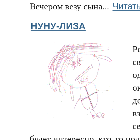
Читат
Вечером везу сына...
НУНУ-ЛИЗА
Р
с
о
о
д
в
с
будет интересно, кто-то пол