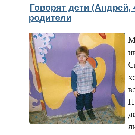
Говорят дети (Андрей, 4
родители
М
и
С
х
в
Н
д
л