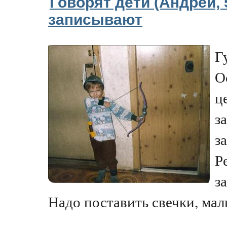
Говорят дети (Андрей, 
записывают
Г
О
ц
з
з
Р
з
Надо поставить свечки, малы