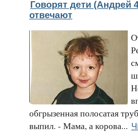
Говорят дети (Андрей 4
отвечают
О
Р
с
ш
Н
в
обгрызенная полосатая тру
Ч
выпил. - Мама, а корова...