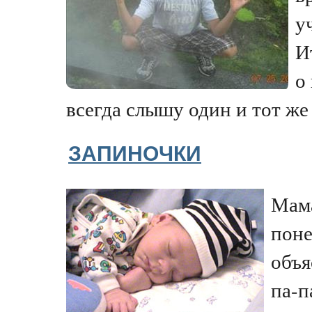
у
И
о
всегда слышу один и тот же о
ЗАПИНОЧКИ
Мама
поне
объя
па-п