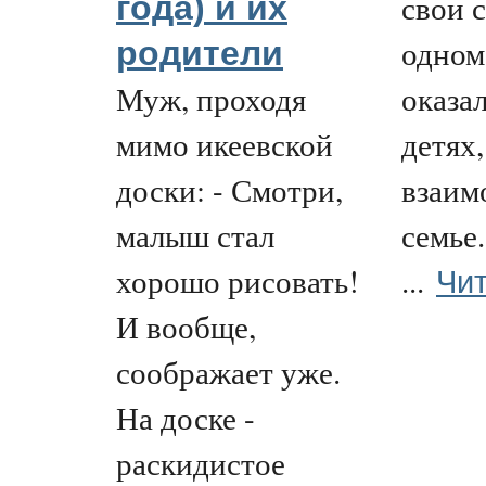
свои 
года) и их
одном
родители
Муж, проходя
оказа
мимо икеевской
детях,
доски: - Смотри,
взаим
малыш стал
семье
Чит
хорошо рисовать!
...
И вообще,
соображает уже.
На доске -
раскидистое