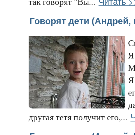
Читать >
так говорят "Вы...
Говорят дети (Андрей, 
С
Я
М
Я
е
д
Ч
другая тетя получит его,...