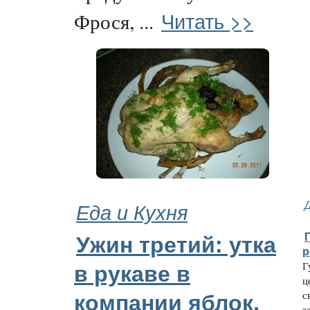
Читать >>
Фрося, ...
Еда и Кухня
Г
Ужин третий: утка
р
Г
в рукаве в
ц
с
компании яблок,
з