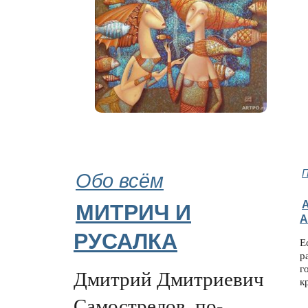
Обо всём
МИТРИЧ И
А
РУСАЛКА
Е
р
г
Дмитрий Дмитриевич
к
Самострелов, по-