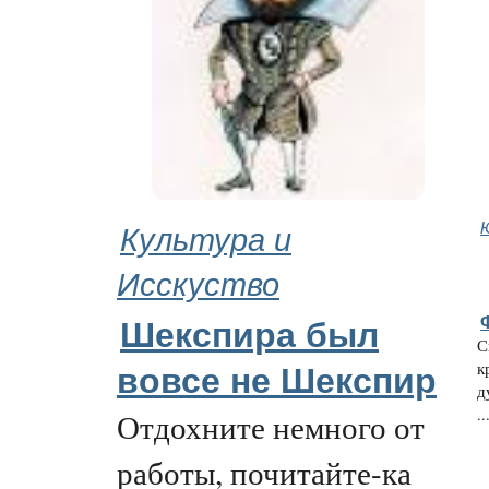
Культура и
Исскуство
Шекспира был
С
к
вовсе не Шекспир
д
..
Отдохните немного от
работы, почитайте-ка