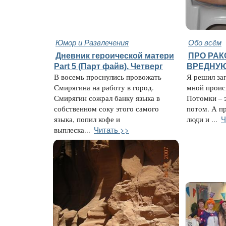
Юмор и Развлечения
Обо всём
Дневник героической матери
ПРО РАК
Part 5 (Парт файв). Четверг
ВРЕДНУ
В восемь проснулись провожать
Я решил зап
Смирягина на работу в город.
мной проис
Смирягин сожрал банку языка в
Потомки – э
собственном соку этого самого
потом. А п
Ч
языка, попил кофе и
люди и ...
Читать >>
выплеска...