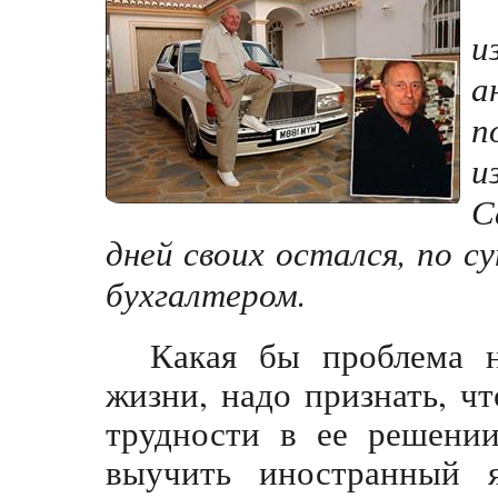
и
а
п
и
С
дней своих остался, по 
бухгалтером.
Какая бы проблема н
жизни, надо признать, ч
трудности в ее решении
выучить иностранный я