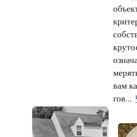
объек
крите
собст
крутос
означа
мерять
вам к
гов...