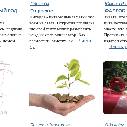
Обо всём
Юмор и Ра
ЫЙ ГОД
О проекте
ФАЛЛОС В
Интерда - интересные заметки обо
Знаете, что
ма,
всём на свете. Открытая площадка,
путешествен
сь, поджали
где свой текст может разместить
знаете, что 
ы в опушке.
каждый желающий автор. Как
Правильно, 
Читать
им домом
разместить заметку: см...
издательств
>>
Читать 
е
...
Бизнес и Экономика
Обо всём