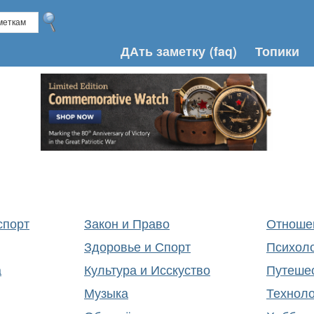
ДАть заметку
(faq)
Топики
спорт
Закон и Право
Отноше
Здоровье и Спорт
Психоло
а
Культура и Исскуство
Путеше
Музыка
Техноло