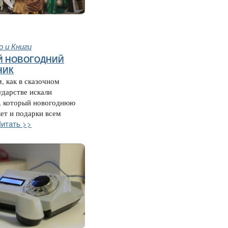
 и Книги
Й НОВОГОДНИЙ
НИК
м, как в сказочном
ударстве искали
, который новогоднюю
ет и подарки всем
итать >>