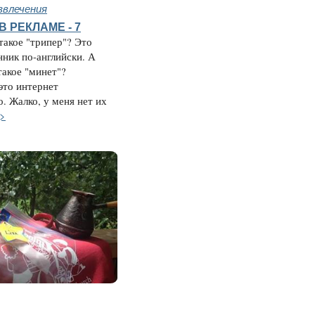
звлечения
 РЕКЛАМЕ - 7
 такое "трипер"? Это
ник по-английски. А
такое "минет"?
это интернет
о. Жалко, у меня нет их
>>