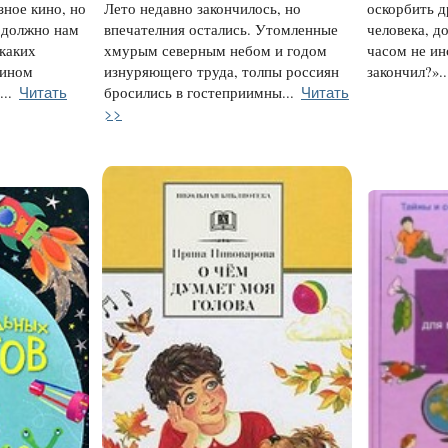
ное кино, но
Лето недавно закончилось, но
оскорбить д
 должно нам
впечателния остались. Утомленные
человека, д
каких
хмурым северным небом и годом
часом не ин
жином
изнуряющего труда, толпы россиян
закончил?»..
Читать
Читать
..
бросились в гостеприимны...
>>