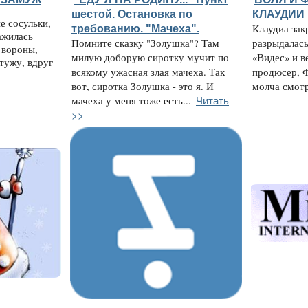
шестой. Остановка по
КЛАУДИИ
е сосульки,
требованию. "Мачеха".
Клаудиа зак
ажилась
Помните сказку "Золушка"? Там
разрыдалась
а вороны,
милую доборую сиротку мучит по
«Видес» и в
стужу, вдруг
всякому ужасная злая мачеха. Так
продюсер, 
вот, сиротка Золушка - это я. И
молча смотре
Читать
мачеха у меня тоже есть...
>>