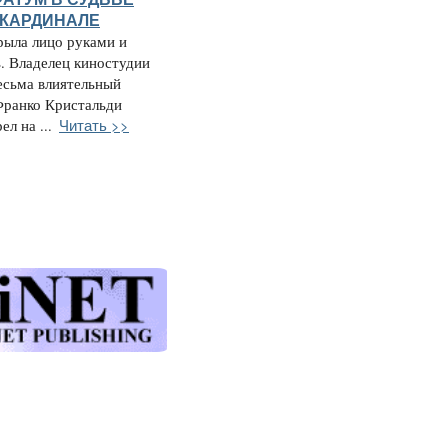
 КАРДИНАЛЕ
рыла лицо руками и
. Владелец киностудии
есьма влиятельный
Франко Кристальди
Читать >>
л на ...