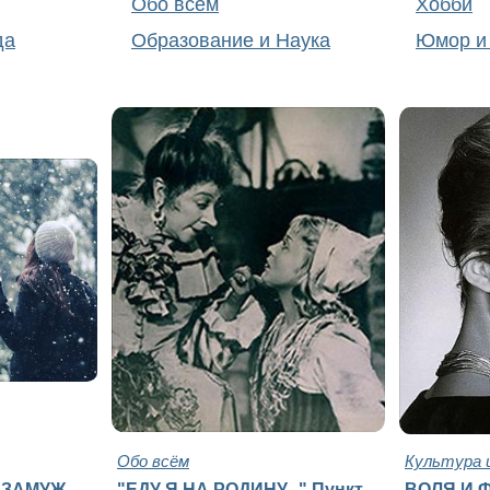
Обо всём
Хобби
да
Образование и Наука
Юмор и
Обо всём
Культура 
 ЗАМУЖ
"ЕДУ Я НА РОДИНУ..." Пункт
ВОЛЯ И 