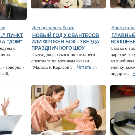
ых
Авторство и Книги
Авторство
.." ПУНКТ
НОВЫЙ ГОД У СВАНТЕСОВ
ГЛАВНЫ
КА "ДОМ"
ИЛИ ФРОКЕН БОК - ЗВЕЗДА
ВОЛШЕБ
седуем с
ПРАЗДНИЧНОГО ШОУ
Сказка о то
нична
Пьеса для детского новогоднего
царстве-гос
спектакля по мотивам сказки
волшебника
Читать >>
 - говорю, -
"Малыш и Карлсон"...
елочку зажж
Ч
вай, -
подарит...