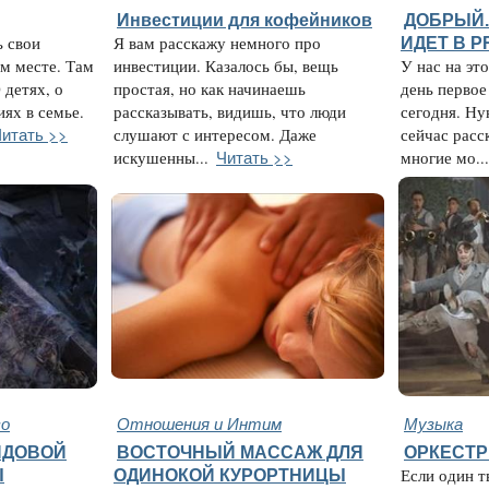
Инвестиции для кофейников
ДОБРЫЙ..
ь свои
Я вам расскажу немного про
ИДЕТ В 
м месте. Там
инвестиции. Казалось бы, вещь
У нас на эт
 детях, о
простая, но как начинаешь
день первое
ях в семье.
рассказывать, видишь, что люди
сегодня. Ну
итать >>
слушают с интересом. Даже
сейчас расск
Читать >>
искушенны...
многие мо...
во
Отношения и Интим
Музыка
ЯДОВОЙ
ВОСТОЧНЫЙ МАССАЖ ДЛЯ
ОРКЕСТР
Ы
ОДИНОКОЙ КУРОРТНИЦЫ
Если один т