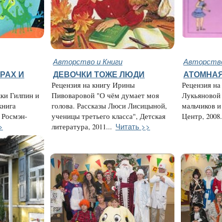
Авторство и Книги
Авторство
РАХ И
ДЕВОЧКИ ТОЖЕ ЛЮДИ
АТОМНАЯ
Рецензия на книгу Ирины
Рецензия н
кки Гилпин и
Пивоваровой "О чём думает моя
Лукьяновой
книга
голова. Рассказы Люси Лисицыной,
мальчиков и
 Росмэн-
ученицы третьего класса", Детская
Центр, 2008.
>
Читать >>
литература, 2011...