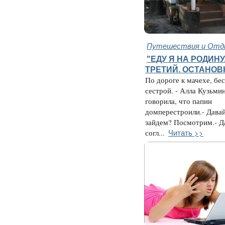
Путешествия и Отд
"ЕДУ Я НА РОДИНУ.
ТРЕТИЙ. ОСТАНОВ
По дороге к мачехе, бе
сестрой. - Алла Кузьми
говорила, что папин
домперестроили.- Давай,
зайдем? Посмотрим.- Да
Читать >>
согл...