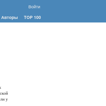
Войти
Авторы
TOP 100
х
ской
сли у