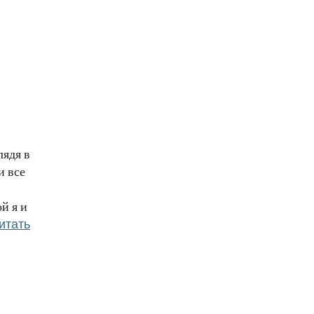
лядя в
и все
й я и
итать