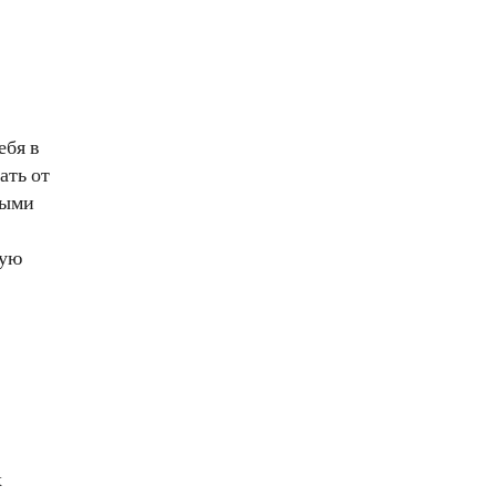
ебя в
ать от
ными
шую
х