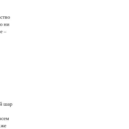
ьство
во ни
е –
й шар
всем
 же