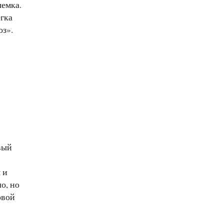
лемка.
егка
оз».
вый
 и
о, но
овой