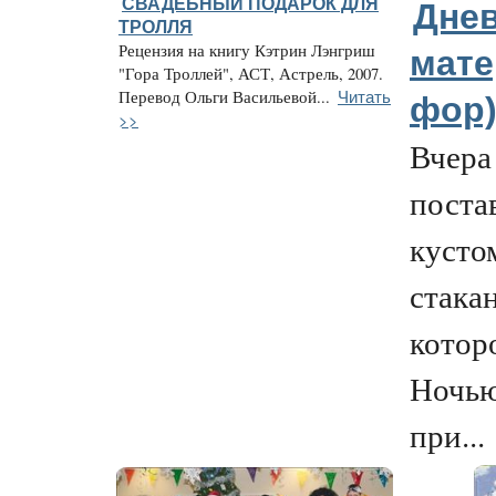
СВАДЕБНЫЙ ПОДАРОК ДЛЯ
Днев
ТРОЛЛЯ
Рецензия на книгу Кэтрин Лэнгриш
мате
"Гора Троллей", АСТ, Астрель, 2007.
Читать
Перевод Ольги Васильевой...
фор)
>>
Вчера
поста
кусто
стака
котор
Ночью
при...