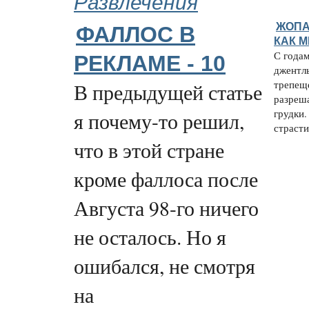
Развлечения
ЖОПА
ФАЛЛОС В
КАК 
С года
РЕКЛАМЕ - 10
джентл
трепеще
В предыдущей статье
разреш
грудки.
я почему-то решил,
страсти,
что в этой стране
кроме фаллоса после
Августа 98-го ничего
не осталось. Но я
ошибался, не смотря
на