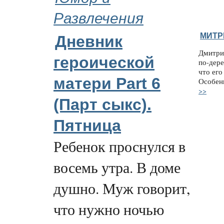
Развлечения
МИТР
Дневник
Дмитри
героической
по-дере
что его
матери Part 6
Особен
>>
(Парт cыкс).
Пятница
Ребенок проснулся в
восемь утра. В доме
душно. Муж говорит,
что нужно ночью