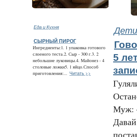
Еда и Кухня
Дети
СЫРНЫЙ ПИРОГ
Гово
Ингредиенты:1. 1 упаковка готового
слоеного теста.2. Сыр - 300 г.3. 2
5 ле
небольшие луковицы.4. Майонез - 4
столовые ложки5. 1 яйцо.Способ
зап
Читать >>
приготовления:...
Гулял
Остан
Муж: -
Давай
поста