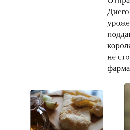
Диего
уроже
подда
корол
не сто
фарма