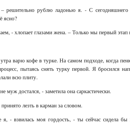
, – решительно рублю ладонью я. - С сегодняшнего
ё ясно?
лаем, - хлопает глазами жена. – Только мы первый этап
утра варю кофе в турке. На самом подходе, когда пенк
роцесс, пытаясь снять турку первой. Я бросился на
елали всю плиту.
е муж достался, - заметила она саркастически.
е принято лезть в карман за словом.
е я, - взвилась моя гордость, - ты сейчас сидела бы 