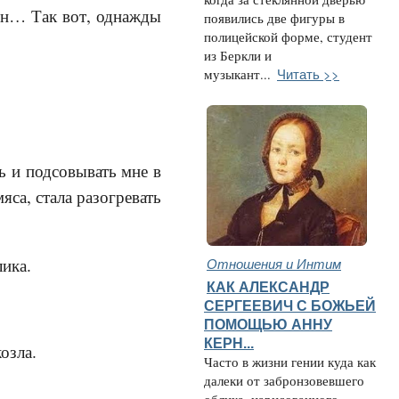
ерен… Так вот, однажды
появились две фигуры в
полицейской форме, студент
из Беркли и
Читать >>
музыкант...
ь и подсовывать мне в
яса, стала разогревать
Отношения и Интим
лика.
КАК АЛЕКСАНДР
СЕРГЕЕВИЧ С БОЖЬЕЙ
ПОМОЩЬЮ АННУ
КЕРН...
обы не козла.
Часто в жизни гении куда как
далеки от забронзовевшего