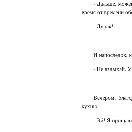
- Дальше, можеш
время от времени об
- Дурак!..
И напоследок, к
- Не вздыхай. У
Вечером, благ
кухню:
- Эй! Я прощаю