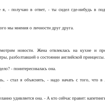
 я, - получаю в ответ, - ты сидел где-нибудь в по
ного мы мнения о личности друг друга.
смотрим новости. Жена отвлеклась на кухне и пр
тры, разболтавшей о состоянии английской принцессы.
 дело? - поинтересовалась она.
ь, - стал я объяснять, - надо начать с того, что 
.
деланно удивляется она. - А кто сейчас правит: капетин