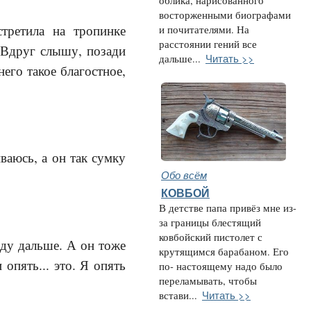
облика, нарисованного
восторженными биографами
стретила на тропинке
и почитателями. На
расстоянии гений все
. Вдруг слышу, позади
Читать >>
дальше...
него такое благостное,
ваюсь, а он так сумку
Обо всём
КОВБОЙ
В детстве папа привёз мне из-
за границы блестящий
ковбойский пистолет с
иду дальше. А он тоже
крутящимся барабаном. Его
 опять... это. Я опять
по- настоящему надо было
переламывать, чтобы
Читать >>
встави...