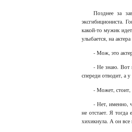
Позднее за за
эксгибициониста. Го
какой-то мужик идет
улыбается, на актера
- Мож, это акте
- Не знаю. Вот 
спереди отводит, а у 
- Может, стоит,
- Нет, именно, 
не отстает. Я тогда 
хихикнула. А он все н