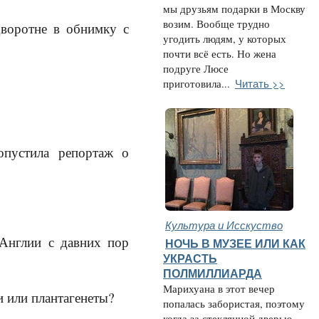
мы друзьям подарки в Москву
возим. Вообще трудно
дворотне в обнимку с
угодить людям, у которых
почти всё есть. Но жена
подруге Люсе
Читать >>
приготовила...
опустила репортаж о
Культура и Исскуство
в Англии с давних пор
НОЧЬ В МУЗЕЕ ИЛИ КАК
УКРАСТЬ
ПОЛМИЛЛИАРДА
Марихуана в этот вечер
ги или плантагенеты?
попалась забористая, поэтому
когда за стеклянной дверью