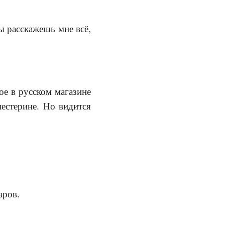
 расскажешь мне всё,
ое в русском магазине
лестерине. Но видится
аров.