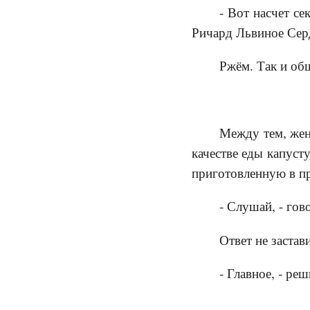
- Вот насчет се
Ричард Львиное Серд
Ржём. Так и об
Между тем, жен
качестве еды капусту
приготовленную в п
- Слушай, - гов
Ответ не застав
- Главное, - р