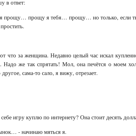
у в ответ:
бя прощу… прощу я тебя… прощу… но только, если ты
 простить.
вот что за женщина. Недавно целый час искал купленн
. Надо же так спрятать! Мол, она печётся о моем хо
 другое, сама-то сало, я вижу, отрезает.
 себе игру куплю по интернету? Она стоит десять долл
ынок… - начинаю мяться я.