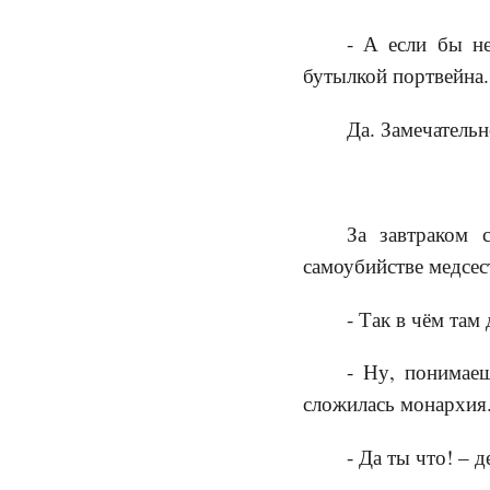
- А если бы не
бутылкой портвейна.
Да. Замечатель
За завтраком 
самоубийстве медсес
- Так в чём там
- Ну, понимаеш
сложилась монархия
- Да ты что! – 