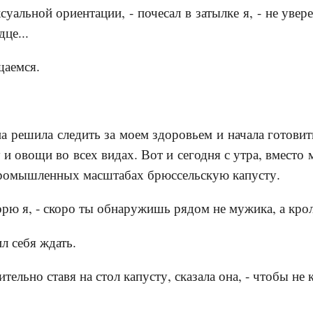
ксуальной ориентации, - почесал в затылке я, - не ув
це...
щаемся.
а решила следить за моем здоровьем и начала готовит
 и овощи во всех видах. Вот и сегодня с утра, вместо м
ромышленных масштабах брюссельскую капусту.
орю я, - скоро ты обнаружишь рядом не мужика, а кро
ил себя ждать.
ешительно ставя на стол капусту, сказала она, - чт