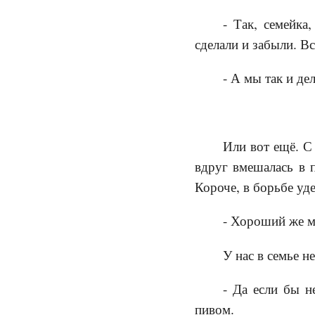
- Так, семейка
сделали и забыли. Вс
- А мы так и де
Или вот ещё. С 
вдруг вмешалась в п
Короче, в борьбе уд
- Хороший же мн
У нас в семье н
- Да если бы н
пивом.