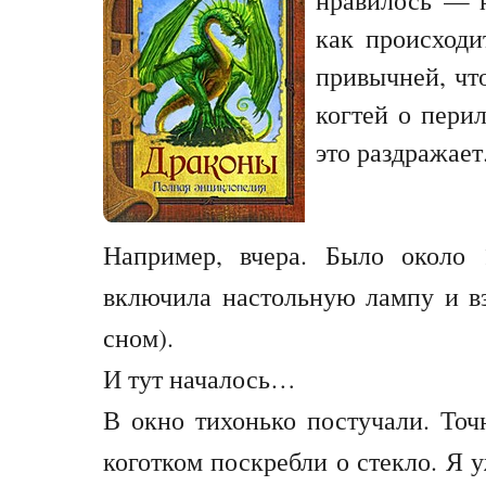
как происход
привычней, чт
когтей о пери
это раздражает
Например, вчера. Было около 
включила настольную лампу и вз
сном).
И тут началось…
В окно тихонько постучали. Точн
коготком поскребли о стекло. Я 