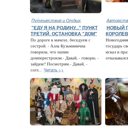
Путешествия и Отдых
Авторство
"ЕДУ Я НА РОДИНУ..." ПУНКТ
НОВЫЙ 
ТРЕТИЙ. ОСТАНОВКА "ДОМ"
КОРОЛЕВС
По дороге к мачехе, беседуем с
Новогодняя 
сестрой. - Алла Кузьминична
государь с
говорила, что папин
искал и пра
домперестроили.- Давай, - говорю, -
отказывался 
зайдем? Посмотрим.- Давай, -
Читать >>
согл...