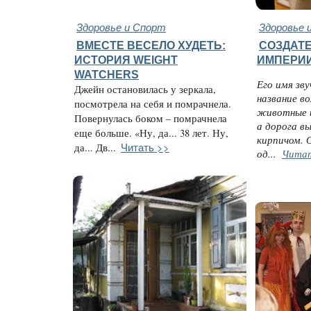
Здоровье и Спорт
Здоровье 
ВМЕСТЕ ВЕСЕЛО ХУДЕТЬ:
СОЗДАТЕ
ИСТОРИЯ WEIGHT
ИМПЕРИИ
WATCHERS
Его имя зв
Джейн остановилась у зеркала,
название в
посмотрела на себя и помрачнела.
животные 
Повернулась боком – помрачнела
а дорога 
еще больше. «Ну, да... 38 лет. Ну,
кирпичом. 
Читать >>
да... Дв...
од...
Чита