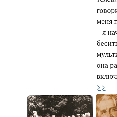
говори
меня 
– я н
бесит
мульт
она р
включа
>>