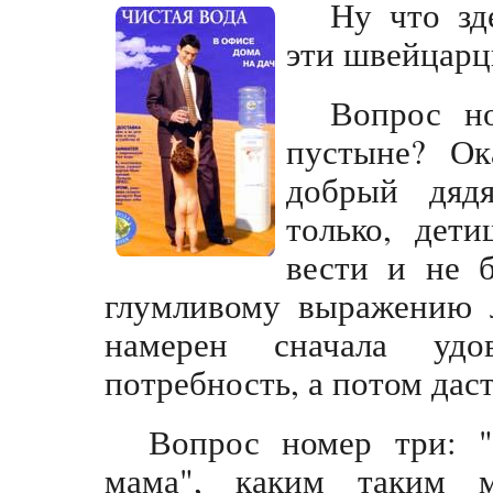
Ну что зд
эти швейцарц
Вопрос н
пустыне? Ок
добрый дяд
только, дет
вести и не б
глумливому выражению л
намерен сначала удо
потребность, а потом дас
Вопрос номер три: "
мама", каким таким м