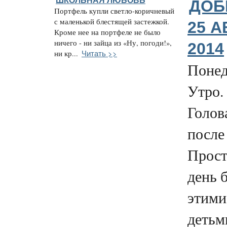
ДОБ
Портфель купли светло-коричневый
с маленькой блестящей застежкой.
25 А
Кроме нее на портфеле не было
ничего - ни зайца из «Ну, погоди!»,
2014
Читать >>
ни кр...
Понед
Утро.
Голова
после
Прост
день 
этими
детьм