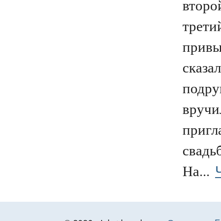
второ
трети
привы
сказал
подру
вручи
пригл
свадьб
На...