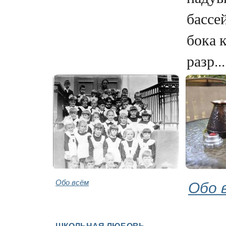
бассе
бока 
разр...
Обо всём
Обо 
ШКОЛЬНАЯ ЛЮБОВЬ