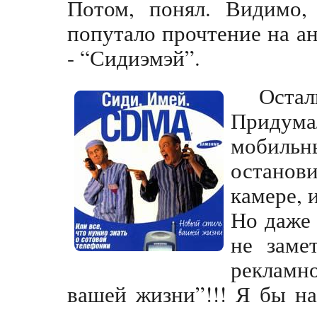
Потом, понял. Видимо,
попутало прочтение на 
- “Сидиэмэй”.
Оста
Придума
мобиль
останов
камере, 
Но даже 
не заме
реклам
вашей жизни”!!! Я бы н