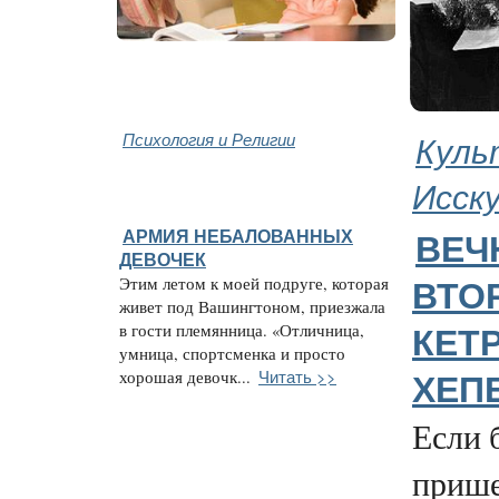
Психология и Религии
Куль
Исск
АРМИЯ НЕБАЛОВАННЫХ
ВЕЧ
ДЕВОЧЕК
Этим летом к моей подруге, которая
ВТО
живет под Вашингтоном, приезжала
в гости племянница. «Отличница,
КЕТ
умница, спортсменка и просто
Читать >>
хорошая девочк...
ХЕП
Если 
прише