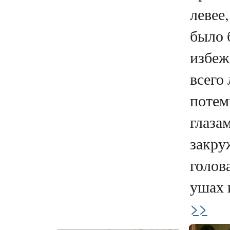
левее
было 
избежа
всего
потем
глаза
закру
голова
ушах и
>>