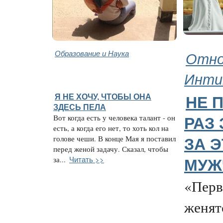
Образование и Наука
Отно
Инти
Я НЕ ХОЧУ, ЧТОБЫ ОНА
НЕ 
ЗДЕСЬ ПЕЛА
Вот когда есть у человека талант - он
РАЗ
есть, а когда его нет, то хоть кол на
голове чеши. В конце Мая я поставил
ЗА 
перед женой задачу. Сказал, чтобы
Читать >>
за...
МУЖ
«Перв
женят