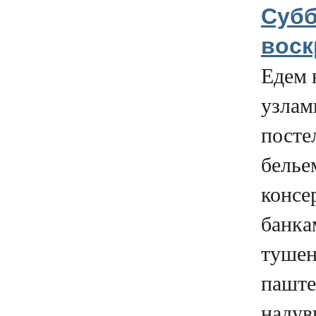
Субб
воск
Едем 
узлам
посте
белье
консе
банка
тушен
паште
надув