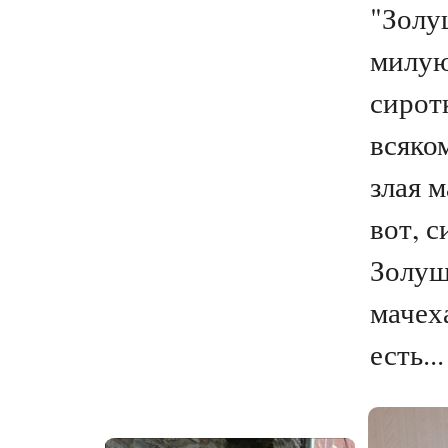
"Золу
милу
сирот
всяко
злая м
вот, с
Золушк
мачех
есть...