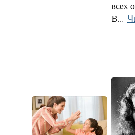
всех 
Ч
В...