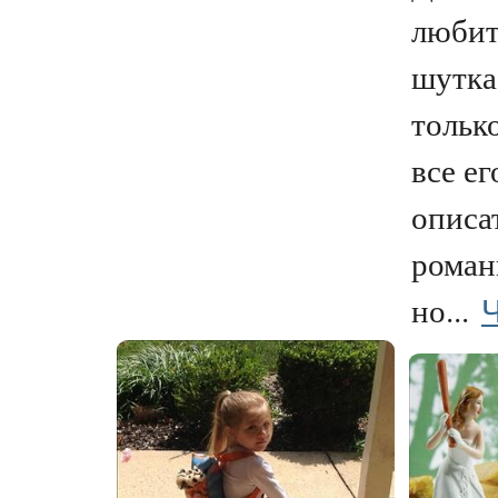
любит
шутка
тольк
все е
описа
роман
Ч
но...