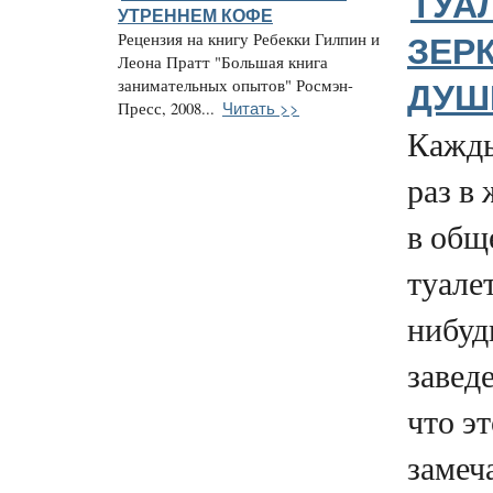
ТУАЛ
УТРЕННЕМ КОФЕ
Рецензия на книгу Ребекки Гилпин и
ЗЕР
Леона Пратт "Большая книга
занимательных опытов" Росмэн-
ДУШ
Читать >>
Пресс, 2008...
Кажды
раз в
в общ
туалет
нибуд
заведе
что эт
замеч