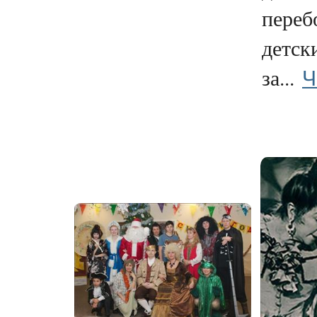
переб
детск
Ч
за...