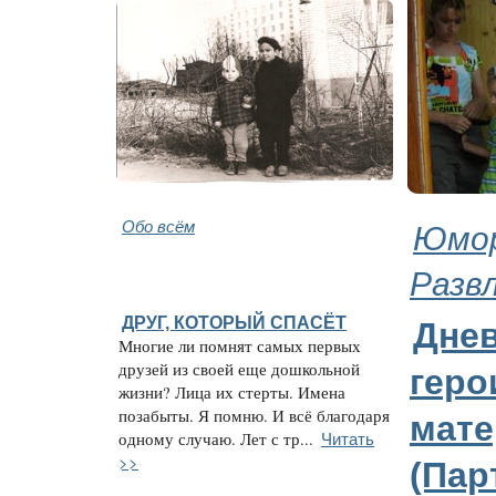
Обо всём
Юмор
Разв
ДРУГ, КОТОРЫЙ СПАСЁТ
Дне
Многие ли помнят самых первых
друзей из своей еще дошкольной
геро
жизни? Лица их стерты. Имена
позабыты. Я помню. И всё благодаря
мате
Читать
одному случаю. Лет с тр...
>>
(Пар