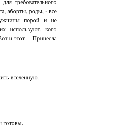
 для требовательного
а, аборты, роды, - все
мужчины порой и не
их используют, кого
 Вот и этот… Принесла
жить вселенную.
ы готовы.