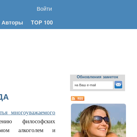
Войти
Авторы
TOP 100
Обновления заметок
ДА
атья многоуважаемого
ению философских
емом алкоголем и