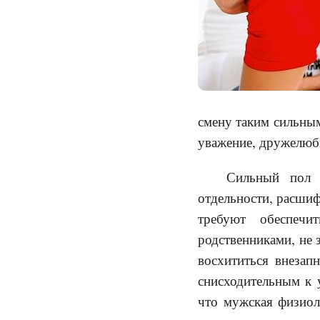
смену таким сильным
уважение, дружелюби
Сильный пол 
отдельности, расши
требуют обеспечи
родственниками, не 
восхититься внезап
снисходительным к 
что мужская физиол