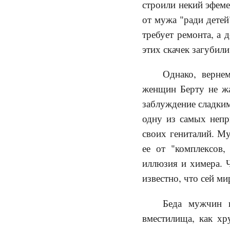
строили некий эфем
от мужа "ради детей"
требует ремонта, а 
этих скачек загубили
Однако, вернем
женщин Берту не жа
заблуждение сладким
одну из самых неп
своих гениталий. М
ее от "комплексов
иллюзия и химера. Ч
известно, что сей м
Беда мужчин в
вместилища, как хр