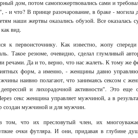
ерный дом, потом самопожертвовались сами и требова
, - и что? В принце разочарование, в браке - могила 
детям наши жертвы оказались обузой. Все оказалась с
 как вид.
ся к первоисточнику. Как известно, жопу спереди 
ль. Такое резюме, очевидно, сделал глумливый автор
и речами. Да и то, верно, что нас жалеть. К тому же 
риятных форм, а именно, - женщины давно управля
ужчины наивно полагают, что занимаясь сексом с же
, депрессий и лихорадочной активности". Это еще
ерез секс женщина управляет мужчиной, а в результ
ир создан мужчиной и для мужчин.
 том, что их пресловутый член, их многоуважа
упкие очки футляра. И они, придавая в глубине ду