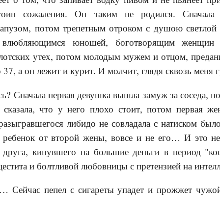
тоин сожаления. Он таким не родился. Сначал
апузом, потом трепетным отроком с душою светлой
 влюбляющимся юношей, боготворящим женщин 
отских утех, потом молодым мужем и отцом, предан
о 37, а он лежит и курит. И молчит, глядя сквозь меня
сь? Сначала первая девушка вышла замуж за соседа, по
а сказала, что у него плохо стоит, потом первая же
азыгравшегося либидо не совладала с натиском было
о ребенок от второй жены, вовсе и не его… И это н
, друга, кинувшего на большие деньги в период "коо
естита и болтливой любовницы с претензией на интелл
 Сейчас пепел с сигареты упадет и прожжет чужой