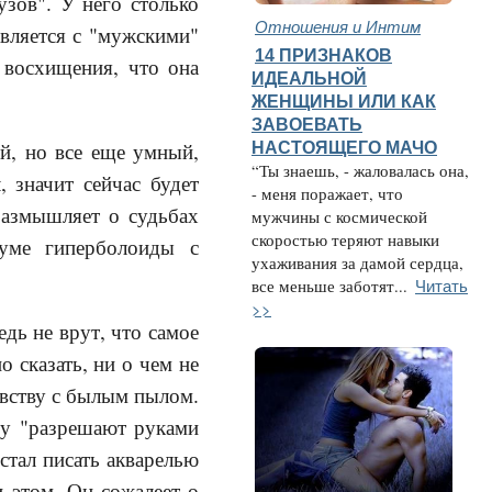
узов". У него столько
Отношения и Интим
вляется с "мужскими"
14 ПРИЗНАКОВ
 восхищения, что она
ИДЕАЛЬНОЙ
ЖЕНЩИНЫ ИЛИ КАК
ЗАВОЕВАТЬ
НАСТОЯЩЕГО МАЧО
й, но все еще умный,
“Ты знаешь, - жаловалась она,
, значит сейчас будет
- меня поражает, что
Размышляет о судьбах
мужчины с космической
скоростью теряют навыки
 уме гиперболоиды с
ухаживания за дамой сердца,
Читать
все меньше заботят...
>>
дь не врут, что самое
о сказать, ни о чем не
увству с былым пылом.
му "разрешают руками
естал писать акварелью
и этом. Он сожалеет о