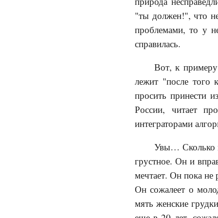
природа несправедли
"ты должен!", что 
проблемами, то у н
справилась.
Вот, к примеру
лежит "после того к
просить принести и
России, читает пр
интеграторами алго
Увы… Сколько н
грустное. Он и вправ
мечтает. Он пока не
Он сожалеет о моло
мять женские грудки"
еще в 20 лет, сожал