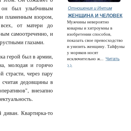
а он был улыбчивым
Отношения и Интим
ЖЕНЩИНА И ЧЕЛОВЕК
 и пламенным взором,
Мужчины невероятно
всех, от матери до
коварны и хитроумны в
ным самоотреченно, и
изобретении способов,
показать свое превосходство
 грустными глазами.
и унизить женщину. Тайфуны
у моряков носят
ка герой был в армии,
Читать
исключительно ж...
на, молодая и горячо
>>
й страсти, через пару
е считая дедовщины в
перативов", внезапно
ектуальность.
 диван. Квартирка-то