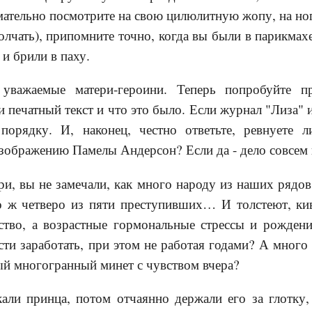
мательно посмотрите на свою цилюлитную жопу, на ног
лчать), припомните точно, когда вы были в парикмах
 и брили в паху.
уважаемые матери-героини. Теперь попробуйте п
и печатный текст и что это было. Если журнал "Лиза" 
 порядку. И, наконец, честно ответьте, ревнуете
зображению Памелы Андерсон? Если да - дело совсем 
и, вы не замечали, как много народу из наших рядов
о ж четверо из пяти преступивших… И толстеют, кив
ство, а возрастные гормональные стрессы и рожден
ти заработать, при этом не работая годами? А много л
ый многогранный минет с чувством вчера?
али принца, потом отчаянно держали его за глотку,