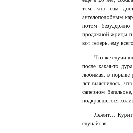
том, что сам дос
ангелоподобным кар
потом безудержно
продажной жрицы пл
вот теперь, ему всег
Что же случило
после какая-то дур
любимая, в порыве р
лет выяснилось, чт
саперном батальоне
подкравшегося холиц
Лежит… Курит…
случайная…