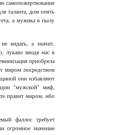
ли самопожертвование
для таланта, дом опять
уета, а мужика в пылу
не видать, а значит,
, лукаво вводя нас в
феминизация приобрела
ют миром посредством
нщиной они избавляют
 один "мужской" миф,
ате правит миром, ибо
емый фаллос требует
ши огромное значение