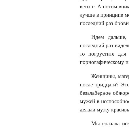
весите. А потом вни
лучше в принципе мо
последний раз брови
Идем дальше, 
последний раз видел
то погрустите для
порногафическому и
Женщины, матер
после тридцати? Эт
безалаберное обжор
мужей в неспособнос
делали мужу красив
Мы сначала иск