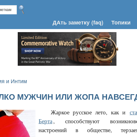
ДАть заметку
(faq)
Топики
я и Интим
ЛКО МУЖЧИН ИЛИ ЖОПА НАВСЕГ
Жаркое русское лето, как и
ст
Берта
, способствуют возникнов
настроений в обществе, терза