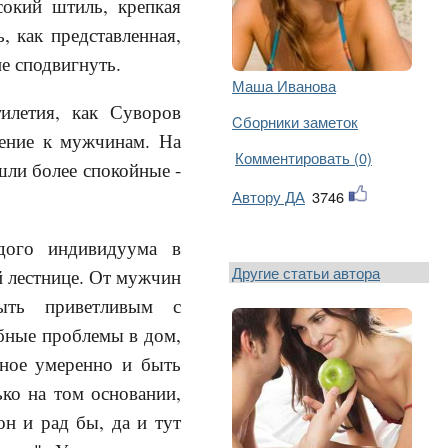
сокий штиль, крепкая
, как представленная,
не сподвигнуть.
Маша Иванова
тилетия, как Суворов
Cборники заметок
шение к мужчинам. На
Комментировать (0)
шли более спокойные -
Автору ДА
3746
дого индивидуума в
Другие статьи автора
 лестнице. От мужчин
ыть приветливым с
ебные проблемы в дом,
тное умеренно и быть
ко на том основании,
н и рад бы, да и тут