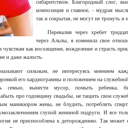
сибаритством. Благородный слог, вы
композиция и главное, - мудрая мысль
так и сокрытая, не могут не тронуть и 
Перевалив через хребет тридца
через Альпы, я изменила свое отно
 чувствам как восхищение, вожделение и страсть при
е и даже жалость.
называют сильным, не интересуясь мнением каж
фровкой его кардиограммы и положением на служебной
ть семью, вынести мусор, помыть ребенка, б
забыть про годовщину свадьбы, не тащить свои служ
ным маникюром жены, не блудить, потреблять спир
умозаключениям глупой жениной подруги. И все толь
огия не приспособлена к деторождению. Так может о