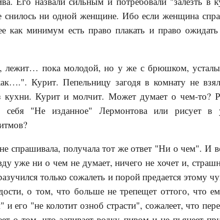
ва. Его назвали сильным и потребовали "залезть в к
не снилось ни одной женщине. Ибо если женщина спра
ее как минимум есть право плакать и право ожидать
, лежит… пока молодой, но у же с брюшком, усталы
ак….". Курит. Пепельницу загодя в комнату не взял
з кухни. Курит и молчит. Может думает о чем-то? 
о себя "Не изданное" Лермонтова или рисует в
ритмов?
е спрашивала, получала тот же ответ "Ни о чем". И ве
ду уже ни о чем не думает, ничего не хочет и, страшн
 разучился только сожалеть и порой предается этому ч
дости, о том, что больше не трепещет оттого, что е
 и его "не колотит озноб страсти", сожалеет, что пер
еет о том, что запивает водку пивом и не пьянеет пр