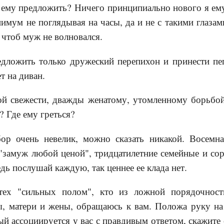
 ему предложить? Ничего принципиально нового я ему
нимум не поглядывая на часы, да и не с такими глазам
 чтоб муж не волновался.
дложить только дружеский перепихон и принести пе
ет на диван.
ой свежести, дважды женатому, утомленному борьбой
? Где ему греться?
ор очень невелик, можно сказать никакой. Восемна
"замуж любой ценой", тридцатилетние семейные и со
дь послушай каждую, так ценнее ее клада нет.
тех "сильных полом", кто из ложной порядочност
 матери и жены, обращаюсь к вам. Положа руку на
ый ассоциируется у вас с правдивым ответом, скажите 