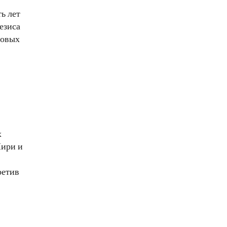
ь лет
езиса
товых
х
Мири и
ретив