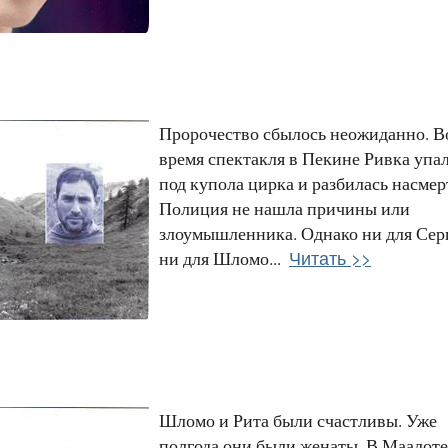
Пророчество сбылось неожиданно. В
время спектакля в Пекине Ривка упал
под купола цирка и разбилась насмер
Полиция не нашла причины или
злоумышленника. Однако ни для Серг
Читать >>
ни для Шломо...
Шломо и Рита были счастливы. Уже
полгода они были женаты. В Маалоте