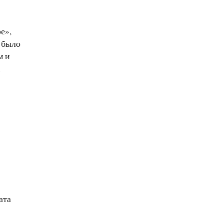
е»,
 было
м и
.
ата