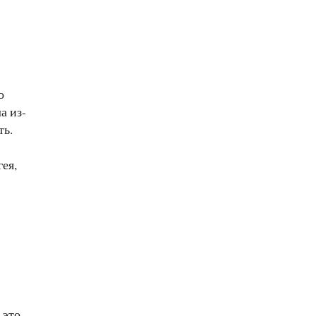
о
а из-
ть.
ея,
 это