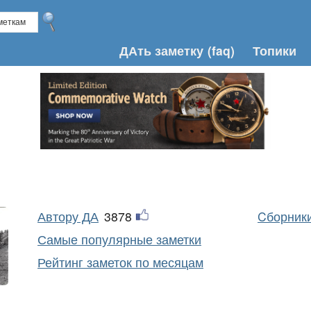
ДАть заметку
(faq)
Топики
Автору ДА
3878
Cборники
Самые популярные заметки
Рейтинг заметок по месяцам