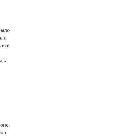
Было
яли
 все
дка
оне.
бор