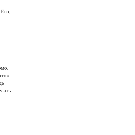
 Его,
омо.
атно
дь
елать