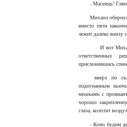
- Масеиць! Глян
Михаил обернулс
вместо пяти завьюч
лежит далеко внизу 
И вот Михаил 
ответственных ре
прислонившись спино
вверх по скл
подогнанным вьюч
мешками с провиант
хорошо закрепленну
глаза, колотит воэду
- Ково будим де