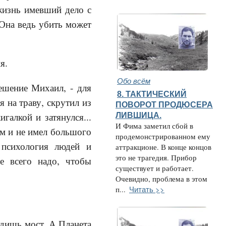
жизнь имевший дело с
Она ведь убить может
я.
Обо всём
решение Михаил, - для
8. ТАКТИЧЕСКИЙ
 на траву, скрутил из
ПОВОРОТ ПРОДЮСЕРА
галкой и затянулся...
ЛИВШИЦА.
И Фима заметил сбой в
ом и не имел большого
продемонстрированном ему
 психология людей и
аттракционе. В конце концов
это не трагедия. Прибор
е всего надо, чтобы
существует и работает.
Очевидно, проблема в этом
Читать >>
п...
адишь мост. А Планета