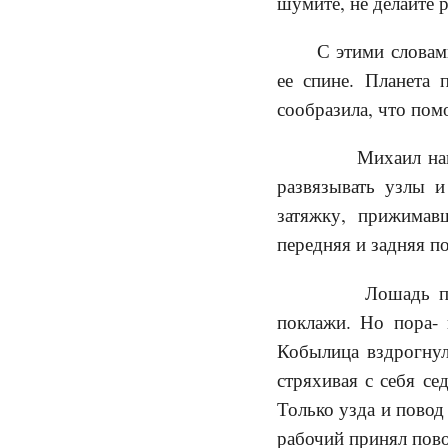
шумите, не делайте 
С этими словам
ее спине. Планета 
сообразила, что пом
Михаил нагнул
развязывать узлы 
затяжку, прижимав
передняя и задняя по
Лошадь продол
поклажи. Но пора- 
Кобылица вздрогнула
стряхивая с себя се
Только узда и повод
рабочий принял пово