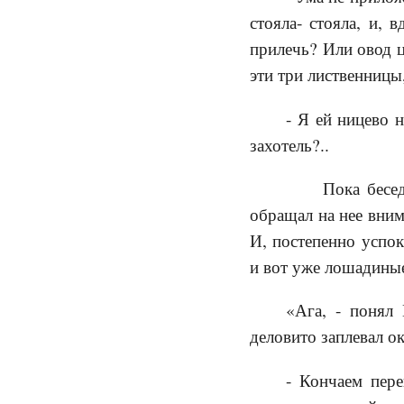
стояла- стояла, и, 
прилечь? Или овод ц
эти три лиственницы
- Я ей ницево н
захотель?..
Пока беседова
обращал на нее вним
И, постепенно успок
и вот уже лошадиные
«Ага, - понял 
деловито заплевал о
- Кончаем пере