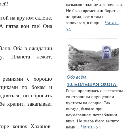
рей!
называют здание для ночевки.
Не было времени добираться
той на крутом склоне,
до дома, вот я там и
Читать
заночевал, в инди...
А пятая вон где! Она
>>
аня. Оба в ожидании
ку. Планета лежит,
Обо всём
я ремнями с хорошо
10. БОЛЬШАЯ ОХОТА.
ящиками по бокам и
Ривка проснулась с рассветом
дняться, ни сбросить
со странным ощущением
пустоты на сердце. Так,
е храпит, закатывает
иногда, бывало при
неумеренном потреблении
вина. Но вчера было выпито
горе- конюх. Хаханов-
Читать >>
немн...