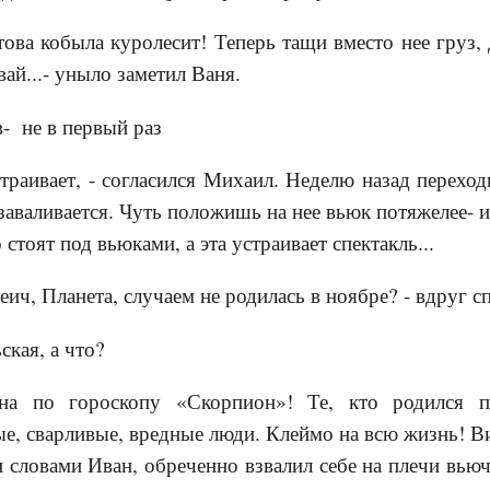
това кобыла куролесит! Теперь тащи вместо нее груз, 
ай...- уныло заметил Ваня.
в- не в первый раз
траивает, - согласился Михаил. Неделю назад переход
заваливается. Чуть положишь на нее вьюк потяжелее- и
стоят под вьюками, а эта устраивает спектакль...
ич, Планета, случаем не родилась в ноябре? - вдруг с
ская, а что?
она по гороскопу «Скорпион»! Те, кто родился п
е, сварливые, вредные люди. Клеймо на всю жизнь! В
и словами Иван, обреченно взвалил себе на плечи вь