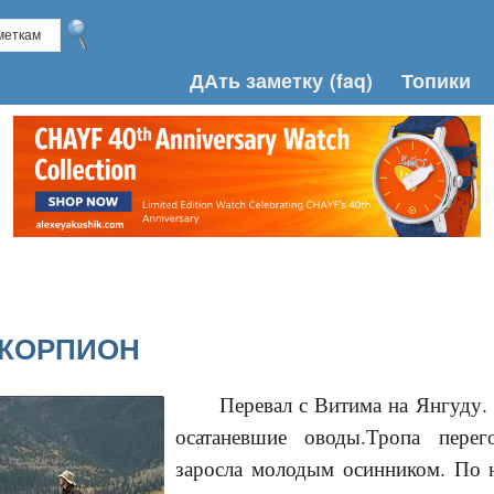
ДАть заметку
(faq)
Топики
СКОРПИОН
Перевал с Витима на Янгуду.
осатаневшие оводы.Тропа перег
заросла молодым осинником. По н