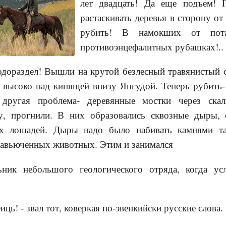
лет двадцать! Да еще подъем! 
растаскивать деревья в сторону от
рубить! В намокших от пот
противоэнцефалитных рубашках!..
раздел! Вышли на крутой безлесный травянистый с
, высоко над кипящей внизу Янгудой. Теперь рубить- 
 другая проблема- деревянные мостки через скал
у, прогнили. В них образовались сквозные дыры, 
х лошадей. Дыры надо было набивать камнями та
завьюченных животных. Этим и занимался
ьник небольшого геологического отряда, когда у
иць! - звал тот, коверкая по-эвенкийски русские слова.