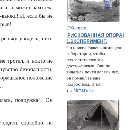
ала, а может захотела
-вьюки! И, если бы не
брыв!
Обо всём
РИСКОВАННАЯ ОПОРА!
 рецьку увидель, пить
1.ЭКСПЕРИМЕНТ.
Он привел Ривку в помещение
лаборатории, чтобы
е трогал, и никто не
похвастать своими
достижениями. Они не
чувство безопасности.
виделись почти восемь лет,
 нормальное положение
он помнил ее еще
подростком. И вот
..
Читать >>
т...
илась, подружка!» Он
 сидеть спокойно, не