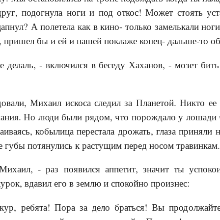
вдруг, подогнула ноги и под откос! Может стоять уст
апнул? А полетела как в кино- только замелькали ноги
, пришел бы и ей и нашей поклаже конец- дальше-то о
е делаль, - включился в беседу Хаханов, - мозет бить
ли, Михаил искоса следил за Планетой. Никто ее н
ания. Но люди были рядом, что порождало у лошади 
аиваясь, кобылица перестала дрожать, глаза приняли
 губы потянулись к растущим перед носом травинкам.
Михаил, - раз появился аппетит, значит ты успоко
курок, вдавил его в землю и спокойно произнес:
кур, ребята! Пора за дело браться! Вы продолжайте