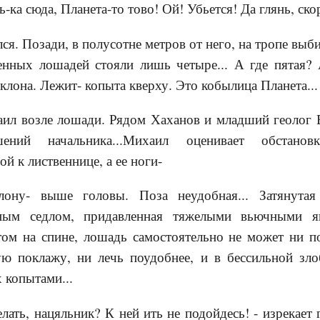
ь-ка сюда, Планета-то тово! Ой! Убьется! Да глянь, ско
я. Позади, в полусотне метров от него, на тропе выби
енных лошадей стояли лишь четыре... А где пятая? 
склона. Лежит- копыта кверху. Это кобылица Планета...
возле лошади. Рядом Хаханов и младший геолог В
шений начальника...Михаил оценивает обстанов
й к лиственнице, а ее ноги-
ону- выше головы. Поза неудобная... Затянута
ным седлом, придавленная тяжелыми вьючными 
ом на спине, лошадь самостоятельно не может ни по
ю поклажу, ни лечь поудобнее, и в бессильной злоб
х копытами...
лать, нацяльник? К ней ить не подойдесь! - изрекает 