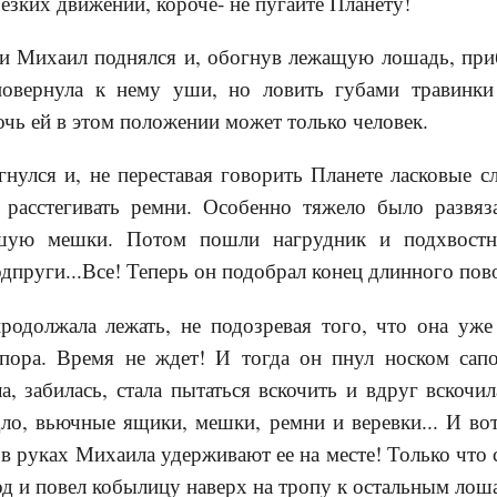
резких движений, короче- не пугайте Планету!
и Михаил поднялся и, обогнув лежащую лошадь, при
повернула к нему уши, но ловить губами травинки
очь ей в этом положении может только человек.
ся и, не переставая говорить Планете ласковые сл
и расстегивать ремни. Особенно тяжело было разв
шую мешки. Потом пошли нагрудник и подхвостн
дпруги...Все! Теперь он подобрал конец длинного пово
жала лежать, не подозревая того, что она уже 
пора. Время не ждет! И тогда он пнул носком сап
, забилась, стала пытаться вскочить и вдруг вскочил
дло, вьючные ящики, мешки, ремни и веревки... И вот
 в руках Михаила удерживают ее на месте! Только что
д и повел кобылицу наверх на тропу к остальным лоша