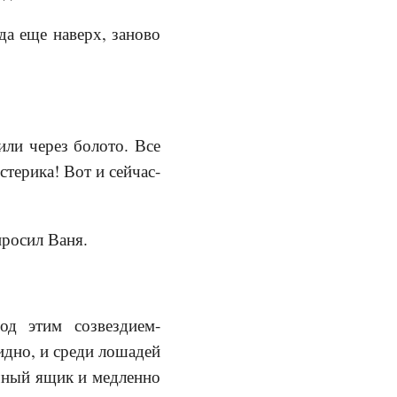
да еще наверх, заново
или через болото. Все
стерика! Вот и сейчас-
просил Ваня.
од этим созвездием-
идно, и среди лошадей
ючный ящик и медленно