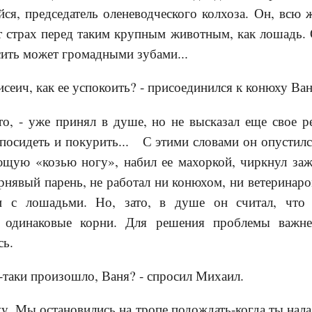
ся, председатель оленеводческого колхоза. Он, всю 
т страх перед таким крупным животным, как лошадь. 
ить может громадными зубами...
исеич, как ее успокоить? - присоединился к конюху Ван
то, - уже принял в душе, но не высказал еще свое 
посидеть и покурить... С этими словами он опустился
щую «козью ногу», набил ее махоркой, чиркнул зажи
нявый парень, не работал ни конюхом, ни ветеринар
 с лошадьми. Но, зато, в душе он считал, что
 одинаковые корни. Для решения проблемы важне
сь.
е-таки произошло, Ваня? - спросил Михаил.
жу. Мы остановились на тропе подождать-когда ты нал