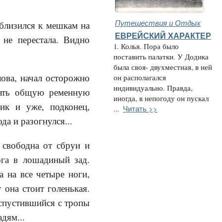
Путешествия и Отдых
близился к мешкам на
ЕВРЕЙСКИЙ ХАРАКТЕР
 не перестала. Видно
1. Колья. Пора было
поставить палатки. У Додика
была своя- двухместная, в ней
ова, начал осторожно
он располагался
индивидуально. Правда,
язать общую ременную
иногда, в непогоду он пускал
ик и уже, подконец,
Читать >>
...
да и разогнулся...
свободна от сбруи и
ога в лошадиный зад.
а на все четыре ноги,
 она стоит голенькая.
 спустившийся с тропы
дям...