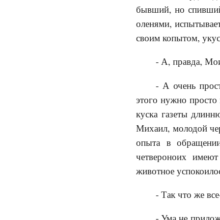
бывший, но спивший
оленями, испытывае
своим копытом, укус
- А, правда, Мо
- А очень прос
этого нужно просто 
куска газеты длинню
Михаил, молодой чер
опыта в обращении
четвероноих имеют
животное успокоило
- Так что же вс
- Ума не прило