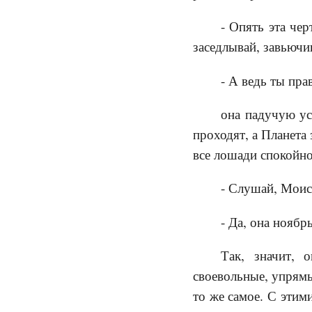
- Опять эта чер
заседлывай, завьючив
- А ведь ты пра
она падучую ус
проходят, а Планета 
все лошади спокойно 
- Слушай, Моисе
- Да, она ноябрь
Так, значит, 
своевольные, упрямы
то же самое. С этим