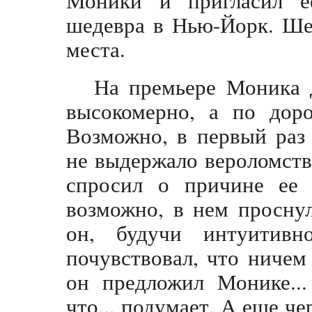
Моники и пригласил е
шедевра в Нью-Йорк. Ше
места.
На премьере Моника д
высокомерно, а по доро
Возможно, в первый раз 
не выдержало вероломст
спросил о причине ее 
возможно, в нем проснул
он, будучи интуитивн
почувствовал, что ничем
он предложил Монике...
что... подумает. А еще че