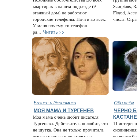
квартирах в нашем подъезде (9-
Scorpions, R
этажный дом) не работают
Floyed, Acc
городские телефоны. Почти во всех.
числа. Стра
У меня почему-то телефон
Читать >>
ра...
Бизнес и Экономика
Обо всём
МОЯ МАМА И ТУРГЕНЕВ
ЧЕРНО-
Моя мама очень любит писателя
КАСТАН
Тургенева. Действительно любит, это
11 интересн
не шутка. Она не только прочитала
сновидения
все его нудные описательные
во время б