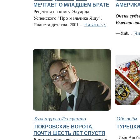
МЕЧТАЕТ О МЛАДШЕМ БРАТЕ
АМЕРИК
Рецензия на книгу Эдуарда
Очень субъ
Успенского "Про мальчика Яшу",
Вместо эп
Читать >>
Планета детства, 2001...
—&nb...
Чи
Культура и Исскуство
Обо всём
ПОКРОВСКИЕ ВОРОТА.
ТУРЕЦК
ПОЧТИ ШЕСТЬ ЛЕТ СПУСТЯ
- Имя Альб
В рамках проекта женского глянца