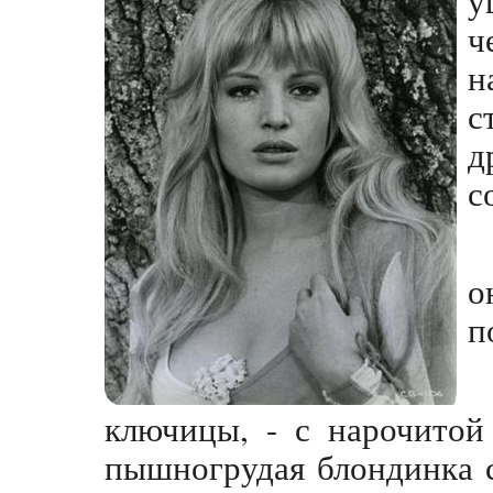
н
д
с
о
п
ключицы, - с нарочитой
пышногрудая блондинка 