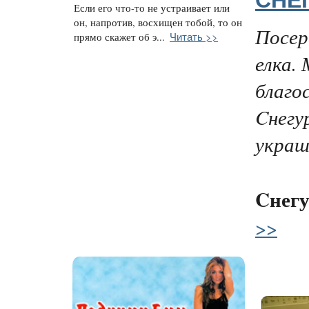
Если его что-то не устраивает или
он, напротив, восхищен тобой, то он
Посер
Читать >>
прямо скажет об э...
елка.
благо
Cнегу
украш
Cнег
>>