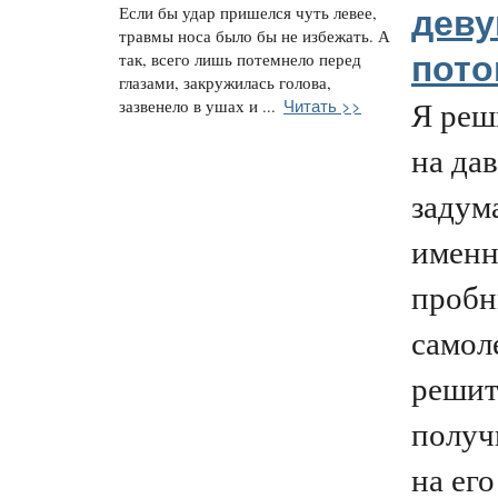
Если бы удар пришелся чуть левее,
дев
травмы носа было бы не избежать. А
так, всего лишь потемнело перед
пото
глазами, закружилась голова,
Я реш
Читать >>
зазвенело в ушах и ...
на да
задум
именн
пробн
самол
решить
получ
на ег