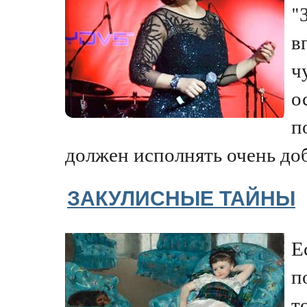
"
в
ч
о
п
должен исполнять очень доб
ЗАКУЛИСНЫЕ ТАЙНЫ
Е
п
т