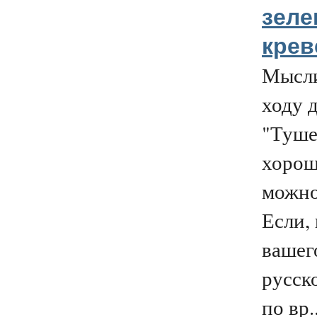
зеле
крев
Мысли
ходу 
"Туше
хорош
можно
Если, 
вашег
русск
по вр..