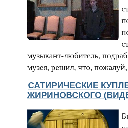
с
п
п
с
музыкант-любитель, подраб
музея, решил, что, пожалуй, 
САТИРИЧЕСКИЕ КУПЛ
ЖИРИНОВСКОГО (ВИД
Б
п