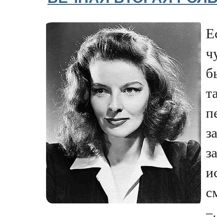
Е
ч
б
т
п
з
з
и
с
–.