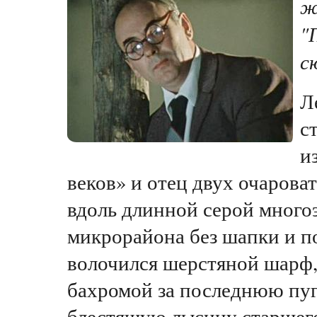
ж
"
с
Л
с
и
веков» и отец двух очарова
вдоль длинной серой много
микрорайона без шапки и п
волочился шерстяной шарф
бахромой за последнюю пуг
блестящую лысину старшего