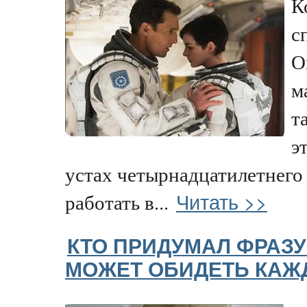
К
с
О
м
т
э
устах четырнадцатилетнего 
Читать >>
работать в...
КТО ПРИДУМАЛ ФРАЗУ
МОЖЕТ ОБИДЕТЬ КАЖ