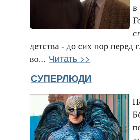
в
Г
с
детства - до сих пор перед 
Читать >>
во...
СУПЕРЛЮДИ
П
Б
п
д