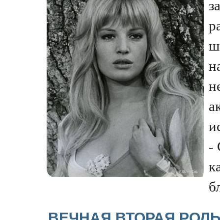
з
р
ш
н
н
а
и
-
к
бл
ВЕЧНАЯ ВТОРАЯ РОЛЬ