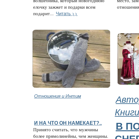
волшебника, который новогоднюю
место, зам
елочку зажжет и подарки всем
отношениях
Читать >>
подарит...
Отношения и Интим
Авто
Книг
И НА ЧТО ОН НАМЕКАЕТ?..
В П
Принято считать, что мужчины
более прямолинейны, чем женщины.
СНЕ