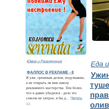
Юмор и Развлечения
Еда и
ФАЛЛОС В РЕКЛАМЕ - 8
Ужи
Я уже, грешным делом, подумываю,
а не открыть ли мне школу
туше
рекламного мастерства. Тем более,
что я давно убедился - дело это
пра
Читать
совсем не хитрое, я бы д...
>>
олив