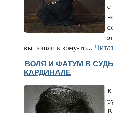
с
н
с
э
Чита
вы пошли к кому-то...
ВОЛЯ И ФАТУМ В СУД
КАРДИНАЛЕ
К
р
В