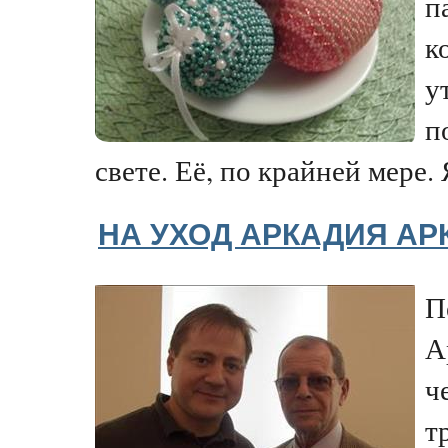
п
к
у
п
свете. Её, по крайней мере. 
НА УХОД АРКАДИЯ А
П
А
ч
т