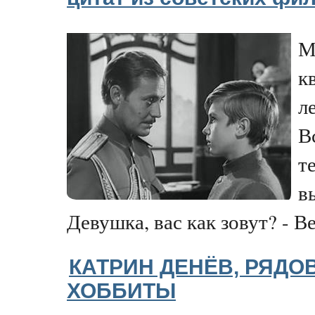
М
к
л
В
т
в
Девушка, вас как зовут? - Вер
КАТРИН ДЕНЁВ, РЯДО
ХОББИТЫ