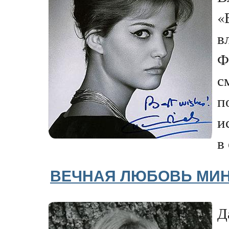
«
в
Ф
с
п
и
в
ВЕЧНАЯ ЛЮБОВЬ МИН
Д