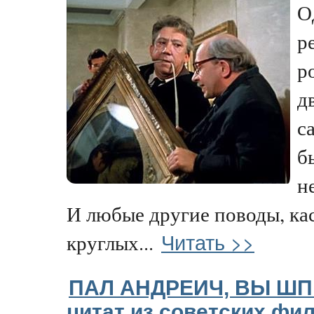
О
р
р
д
с
б
н
И любые другие поводы, к
Читать >>
круглых...
ПАЛ АНДРЕИЧ, ВЫ ШПИ
цитат из советских фи