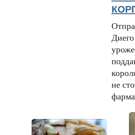
КОР
Отпра
Диего
уроже
подда
корол
не сто
фарма