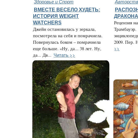
Здоровье и Спорт
Авторство
ВМЕСТЕ ВЕСЕЛО ХУДЕТЬ:
РАСПОЗН
ИСТОРИЯ WEIGHT
ДРАКОН
WATCHERS
Рецензия н
Джейн остановилась у зеркала,
Трамбауэр.
посмотрела на себя и помрачнела.
энциклопед
Повернулась боком – помрачнела
2009. Пер. 
>>
еще больше. «Ну, да... 38 лет. Ну,
Читать >>
да... Дв...