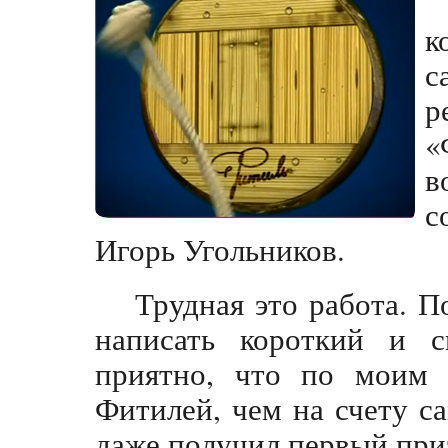
к
с
р
«
в
с
Игорь Угольников.
Трудная это работа. 
написать короткий и 
приятно, что по моим 
Фитилей, чем на счету с
даже получил первый приз