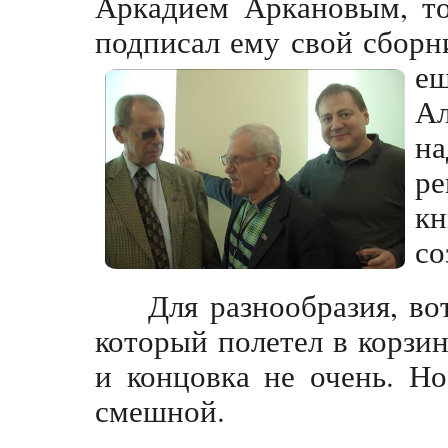
Аркадием Аркановым, то
подписал ему свой сборн
е
Ал
н
ре
к
со
Для разнообразия, вот
который полетел в корзи
и концовка не очень. Но
смешной.