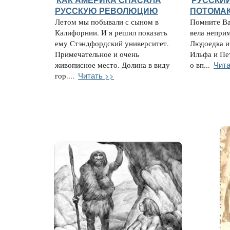
КАК АМЕРИКА СПАСАЛА
РУССКИ
РУССКУЮ РЕВОЛЮЦИЮ
ПОТОМА
Летом мы побывали с сыном в
Помните Ва
Калифорнии. И я решил показать
вела непри
ему Стэндфордский университет.
Людоедка и
Примечательное и очень
Ильфа и Пе
Чита
живописное место. Долина в виду
о вп...
Читать >>
гор....