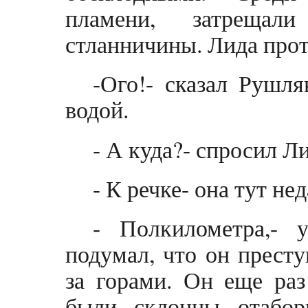
пламени, затрещал
стланничины. Лида прот
-Ого!- сказал Рушля
водой.
- А куда?- спросил Л
- К речке- она тут н
- Полкилометра,- 
подумал, что он престу
за горами. Он еще раз
были склонны отабор