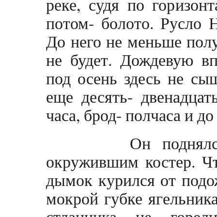
реке, судя по горизонт
потом- болото. Русло 
До него не меньше полу
не будет. Дождевую вп
под осень здесь не с
еще десять- двенадцат
часа, брод- полчаса и до
Он поднялся и 
окружившим костер. Чт
дымок курился от подо
мокрой губке ягельник
стланника не горе