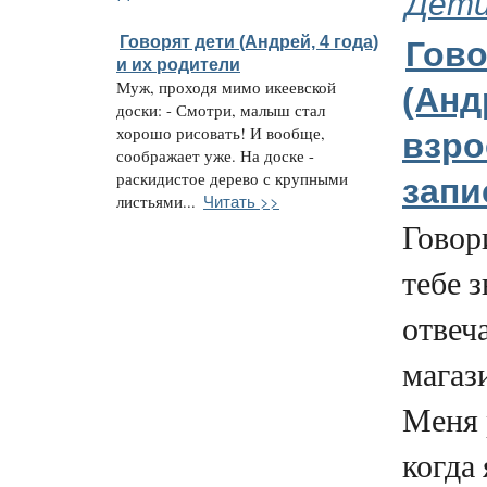
Дети
Говорят дети (Андрей, 4 года)
Гово
и их родители
Муж, проходя мимо икеевской
(Андр
доски: - Смотри, малыш стал
хорошо рисовать! И вообще,
взр
соображает уже. На доске -
раскидистое дерево с крупными
зап
Читать >>
листьями...
Говор
тебе з
отвеча
магаз
Меня 
когда 