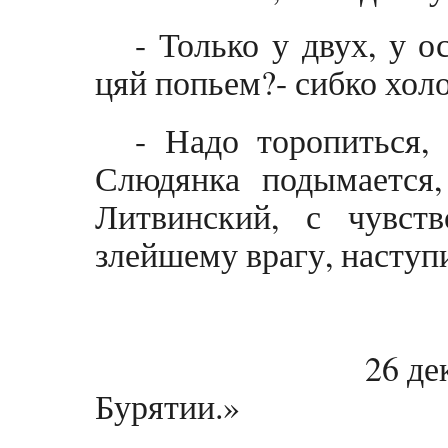
- Только у двух, у 
цяй попьем?- сибко холо
- Надо торопиться,
Слюдянка подымается,
Литвинский, с чувст
злейшему врагу, насту
26 декабря 196
Бурятии.»