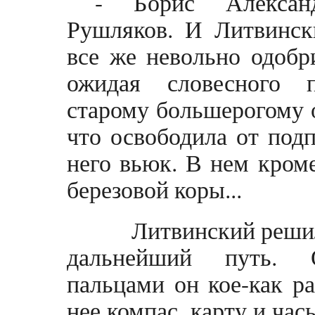
- Борис Александ
Рушляков. И Литвински
все же невольно одобр
ожидая словесного 
старому большерогому 
что освободила от под
него вьюк. В нем кроме
березовой коры...
Литвинский решил о
дальнейший путь. 
пальцами он кое-как р
нее компас, карту и ча