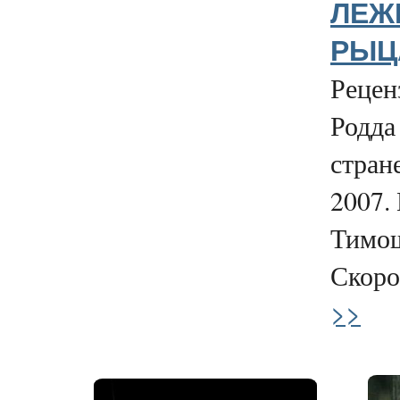
ЛЕЖ
РЫЦА
Рецен
Родда
стран
2007.
Тимо
Скоро
>>