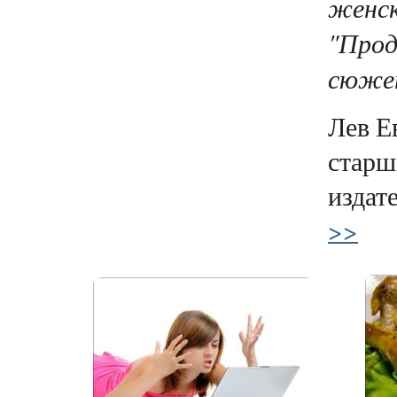
женск
"Прод
сюжет
Лев Е
старш
издате
>>