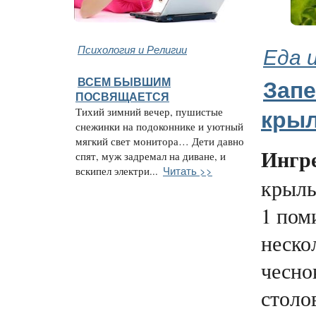
Психология и Религии
Еда 
ВСЕМ БЫВШИМ
Зап
ПОСВЯЩАЕТСЯ
Тихий зимний вечер, пушистые
кры
снежинки на подоконнике и уютный
мягкий свет монитора… Дети давно
Ингр
спят, муж задремал на диване, и
Читать >>
вскипел электри...
крыл
1 пом
неско
чесно
столо