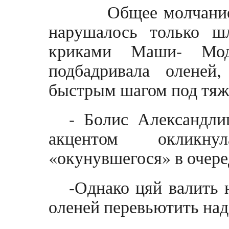
Общее молчание т
нарушалось только ш
криками Маши- Мо
подбадривала олене
быстрым шагом под тя
- Болис Александли
акцентом окликн
«окунувшегося» в очере
-Однако цяй валить 
оленей перевьютить над