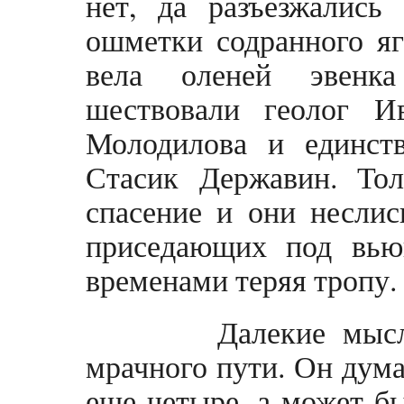
нет, да разъезжались
ошметки содранного яг
вела оленей эвенк
шествовали геолог И
Молодилова и единст
Стасик Державин. То
спасение и они неслис
приседающих под вью
временами теряя тропу.
Далекие мысли о
мрачного пути. Он дума
еще четыре, а может бы