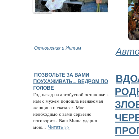
Отношения и Интим
Авто
ПОЗВОЛЬТЕ ЗА ВАМИ
ВДО
ПОУХАЖИВАТЬ... ВЕДРОМ ПО
ГОЛОВЕ
РОД
Год назад на автобусной остановке к
нам с мужем подошла незнакомая
ЗЛО
женщина и сказала:- Мне
необходимо с вами серьезно
ЧЕР
поговорить. Ваш Миша ударил
Читать >>
мою...
ПРО