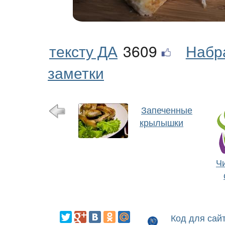
тексту ДА
3609
Набр
заметки
Запеченные
крылышки
Ч
Код для сай