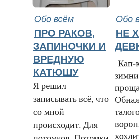
Обо всём
Обо 
ПРО РАКОВ,
НЕ 
ЗАПИНОЧКИ И
ДЕВ
ВРЕДНУЮ
Кап-к
КАТЮШУ
зимни
Я решил
проща
записывать всё, что
Обнаж
талого
со мной
ворон
происходит. Для
хохли
потомков. Потомки