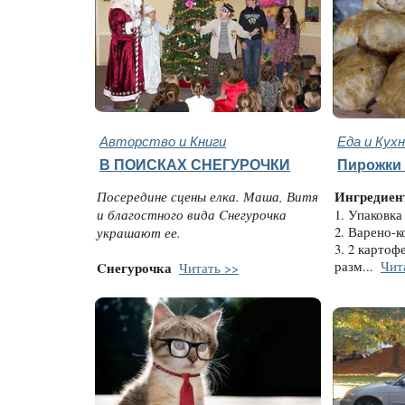
Авторство и Книги
Еда и Кух
В ПОИСКАХ СНЕГУРОЧКИ
Пирожки 
Посередине сцены елка. Маша, Витя
Ингредиен
и благостного вида Cнегурочка
1. Упаковка
украшают ее.
2. Варено-к
3. 2 картоф
разм...
Чит
Cнегурочка
Читать >>