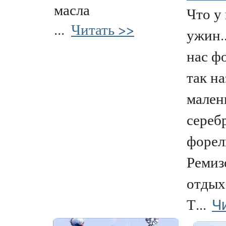
масла
Что у 
...
Читать >>
ужин..
нас ф
так н
мален
сереб
форел
Ремиз
отдых
Ч
Т...