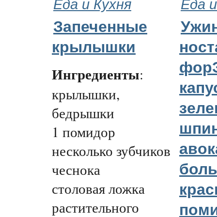
Еда и Кухня
Еда и
Запеченные
Ужин
крылышки
ност
форЭ
Ингредиенты
:
капу
крылышки,
зеле
бедрышки
шпин
1 помидор
авок
несколько зубчиков
чеснока
бол
столовая ложка
кра
растительного
пом