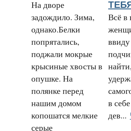
На дворе
ТЕБЯ
задождило. Зима,
Всё в
однако.Белки
женщи
попрятались,
ввиду
поджали мокрые
подчи
крысиные хвосты в
найти
опушке. На
удерж
полянке перед
самог
нашим домом
в себе
копошатся мелкие
дев...
серые