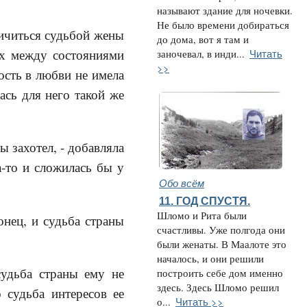
называют здание для ночевки.
Не было времени добираться
ничиться судьбой жены
до дома, вот я там и
Читать
ах между состояниями
заночевал, в инди...
>>
ость в любви не имела
ась для него такой же
ы захотел, - добавляла
а-то и сложилась бы у
Обо всём
11. ГОД СПУСТЯ.
Шломо и Рита были
конец, и судьба страны
счастливы. Уже полгода они
были женаты. В Маалоте это
началось, и они решили
судьба страны ему не
построить себе дом именно
здесь. Здесь Шломо решил
 судьба интересов ее
Читать >>
о...