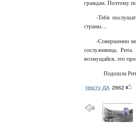
граждан. Поэтому по
-Тебя послуша
страны…
-Совершенно ве
сослуживица, Рита.
возмущайся, это про
Подошла Ри
тексту ДА
2862