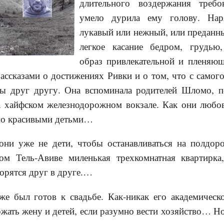
длительного воздержания требо
умело дурила ему голову. Нар
лукавый или нежный, или преданн
легкое касание бедром, грудью,
образ привлекательной и пленяю
рассказами о достижениях Ривки и о том, что с самого
ы друг другу. Она вспоминала родителей Шломо, п
на хайфском железнодорожном вокзале. Как они любов
но красивыми детьми…
уже не дети, чтобы останавливаться на полдоро
ом Тель-Авиве миленькая трехкомнатная квартирка
ворятся друг в друге.…
 готов к свадьбе. Как-никак его академическо
ржать жену и детей, если разумно вести хозяйство… Н