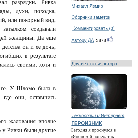
вал разрядки. Ривка
Михаил Язмир
яды, духи, походка,
Cборники заметок
ый, или покорный вид,
 затылком создавали
Комментировать (0)
щей женщины. Да еще
Автору ДА
3878
 детства он и ее дочь,
огибших в результате
Другие статьи автора
ались своими, хотя и
ге. У Шломо была в
, где они, оставшись
Технологии и Интернет
го жалования вполне
ГЕРОИЗНИК
о у Ривки были другие
Сегодня я проснулся в
«Японской норе», так