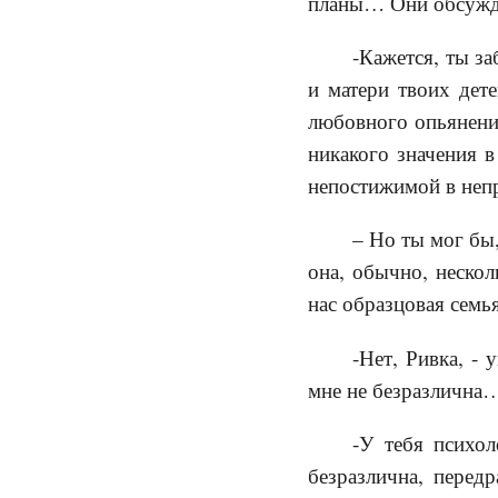
планы… Они обсужда
-Кажется, ты з
и матери твоих дет
любовного опьянения
никакого значения в
непостижимой в непр
– Но ты мог бы,
она, обычно, нескол
нас образцовая семь
-Нет, Ривка, - 
мне не безразлична
-У тебя психол
безразлична, перед