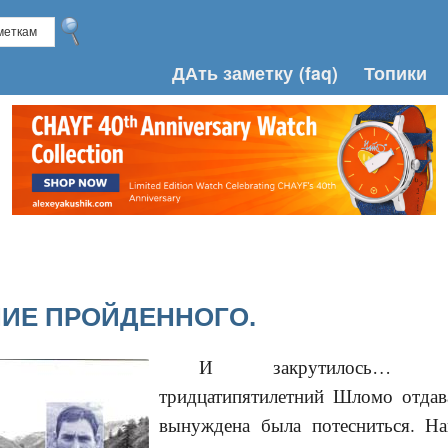
ДАть заметку
(faq)
Топики
НИЕ ПРОЙДЕННОГО.
И закрутилось… Н
тридцатипятилетний Шломо отдав
вынуждена была потесниться. На