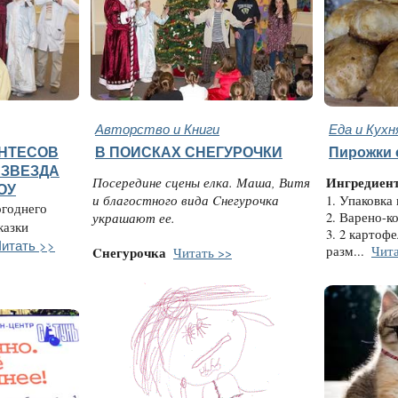
Авторство и Книги
Еда и Кухн
АНТЕСОВ
В ПОИСКАХ СНЕГУРОЧКИ
Пирожки 
 ЗВЕЗДА
Посередине сцены елка. Маша, Витя
Ингредиен
ОУ
и благостного вида Cнегурочка
1. Упаковка 
огоднего
украшают ее.
2. Варено-ко
казки
3. 2 картоф
итать >>
разм...
Чита
Cнегурочка
Читать >>