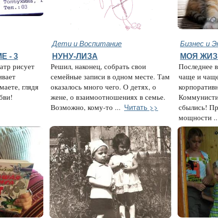
Дети и Воспитание
Бизнес и Э
 - 3
НУНУ-ЛИЗА
МОЯ ЖИЗ
атр рисует
Решил, наконец, собрать свои
Последнее в
ивает
семейные записи в одном месте. Там
чаще и чащ
маете, глядя
оказалось много чего. О детях, о
корпоратив
бви!
жене, о взаимоотношениях в семье.
Коммунисти
Читать >>
Возможно, кому-то ...
сбылись! П
мощности ..