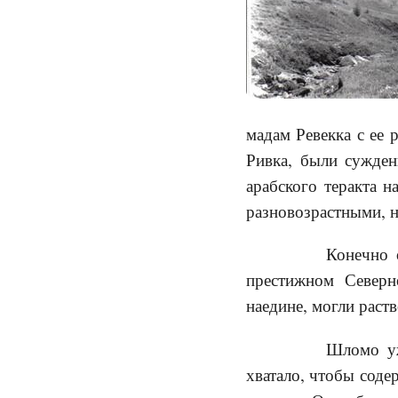
мадам Ревекка с ее 
Ривка, были сужден
арабского теракта 
разновозрастными, 
Конечно они 
престижном Северн
наедине, могли раст
Шломо уже был
хватало, чтобы соде