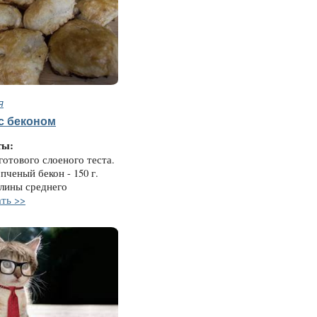
я
с беконом
ты:
готового слоеного теста.
пченый бекон - 150 г.
елины среднего
ть >>