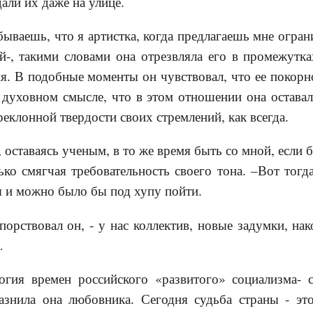
ли их даже на улице.
абываешь, что я артистка, когда предлагаешь мне огра
ей-, такими словами она отрезвляла его в промежутк
. В подобные моменты он чувствовал, что ее покорн
 духовном смысле, что в этом отношении она оставал
еклонной твердости своих стремлений, как всегда.
 оставаясь ученым, в то же время быть со мной, если б
ько смягчая требовательность своего тона. –Вот тогд
я и можно было бы под хупу пойти.
упорствовал он, - у нас коллектив, новые задумки, на
…
огия времен российского «развитого» социализма- 
разнила она любовника. Сегодня судьба страны - это