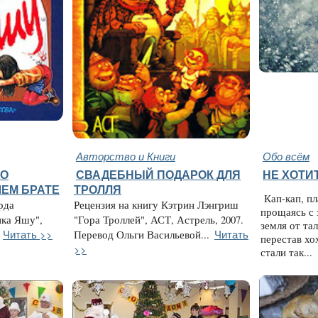
Авторство и Книги
Обо всём
ТО
СВАДЕБНЫЙ ПОДАРОК ДЛЯ
НЕ ХОТИ
ЕМ БРАТЕ
ТРОЛЛЯ
Кап-кап, пл
рда
Рецензия на книгу Кэтрин Лэнгриш
прощаясь с
ика Яшу",
"Гора Троллей", АСТ, Астрель, 2007.
земля от тал
Читать >>
Читать
Перевод Ольги Васильевой...
перестав хо
>>
стали так...