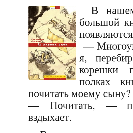
В наше
большой к
появляются 
— Многоув
я, переби
корешки 
полках к
почитать моему сыну?
— Почитать, — по
вздыхает.