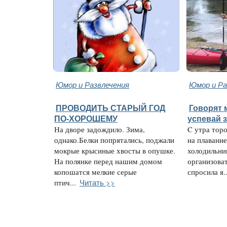
Юмор и Развлечения
Юмор и Ра
ПРОВОДИТЬ СТАРЫЙ ГОД
Говорят 
ПО-ХОРОШЕМУ
успевай 
На дворе задождило. Зима,
C утра торо
однако.Белки попрятались, поджали
на плавание
мокрые крысиные хвосты в опушке.
холодильни
На полянке перед нашим домом
организоват
копошатся мелкие серые
спросила я..
Читать >>
птич...