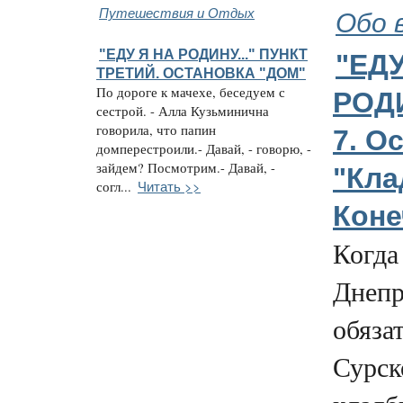
Путешествия и Отдых
Обо 
"ЕДУ Я НА РОДИНУ..." ПУНКТ
"ЕДУ
ТРЕТИЙ. ОСТАНОВКА "ДОМ"
По дороге к мачехе, беседуем с
РОДИ
сестрой. - Алла Кузьминична
говорила, что папин
7. О
домперестроили.- Давай, - говорю, -
зайдем? Посмотрим.- Давай, -
"Кла
Читать >>
согл...
Коне
Когда
Днепр
обяза
Сурск