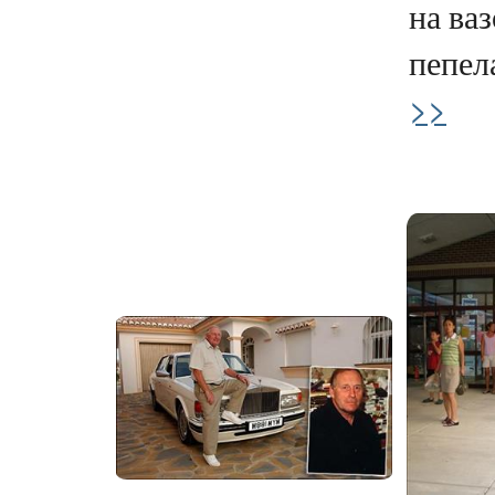
на ва
пепела
>>