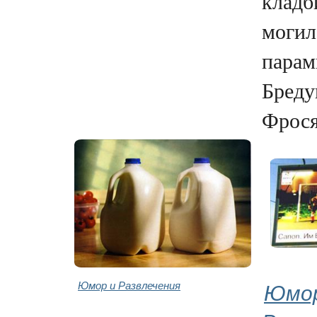
кладб
могил
парам
Бреду
Фрося,
Юмор и Развлечения
Юмор