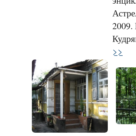
энцик
Астре
2009. 
Кудряв
>>