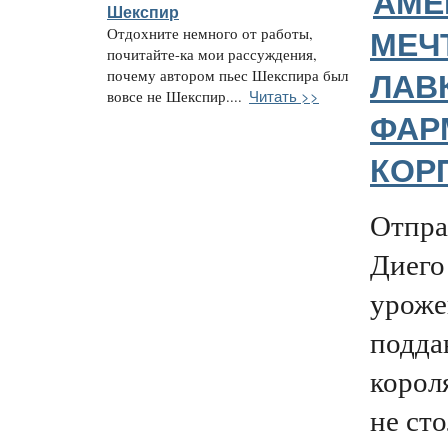
АМЕ
Шекспир
Отдохните немного от работы,
МЕЧ
почитайте-ка мои рассуждения,
почему автором пьес Шекспира был
ЛАВ
Читать >>
вовсе не Шекспир....
ФАР
КОР
Отпра
Диего
уроже
подда
корол
не сто