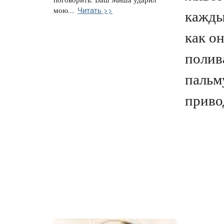
Читать >>
мою...
кажды
как о
полив
пальм
привод