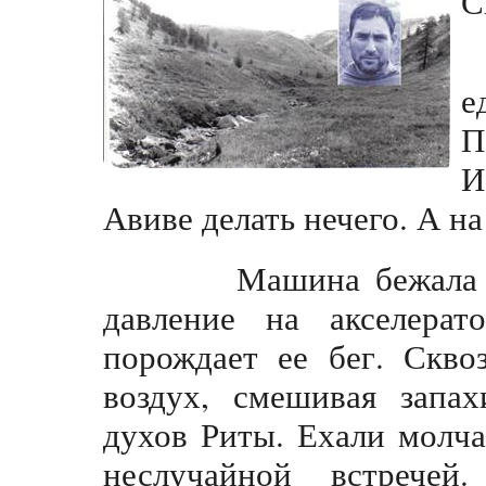
С
е
П
И
Авиве делать нечего. А н
Машина бежала так 
давление на акселерат
порождает ее бег. Скво
воздух, смешивая запа
духов Риты. Ехали молч
неслучайной встречей