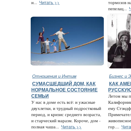
Читать >>
и...
тормозов н
пепелац...
Отношения и Интим
Бизнес и 
СУМАСШЕДШИЙ ДОМ, КАК
КАК АМ
НОРМАЛЬНОЕ СОСТОЯНИЕ
РУССКУ
СЕМЬИ
Летом мы п
У нас в доме есть всё: и ужасные
Калифорнии
двухлетки, и трудный подростковый
ему Стэндф
период, и кризис среднего возраста,
Примечател
и старческий маразм. Короче, дом -
живописное
Читать >>
Чита
полная чаша...
гор....