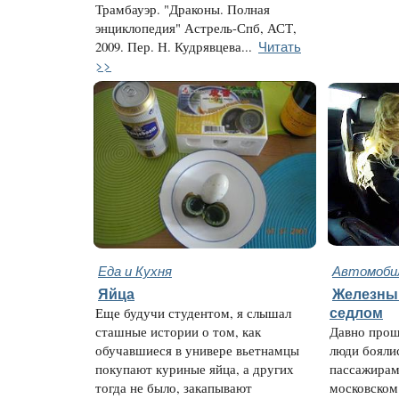
Трамбауэр. "Драконы. Полная
энциклопедия" Астрель-Спб, АСТ,
Читать
2009. Пер. Н. Кудрявцева...
>>
Еда и Кухня
Автомобил
Яйца
Железный
Еще будучи студентом, я слышал
седлом
сташные истории о том, как
Давно прош
обучавшиеся в универе вьетнамцы
люди бояли
покупают куриные яйца, а других
пассажирам
тогда не было, закапывают
московском