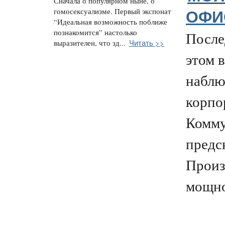
Сначала о популярном ныне, о
гомосексуализме. Первый экспонат
ОФИ
“Идеальная возможность поближе
познакомится” настолько
После
Читать >>
выразителен, что зд...
этом 
наблю
корпо
Комму
предс
Произ
мощно