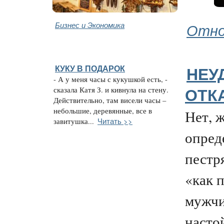
Бизнес и Экономика
Отно
КУКУ В ПОДАРОК
НЕУ
- А у меня часы с кукушкой есть, -
сказала Катя З. и кивнула на стену.
ОТК
Действительно, там висели часы –
небольшие, деревянные, все в
Нет, 
Читать >>
завитушка...
опред
пестр
«как 
мужчи
настой