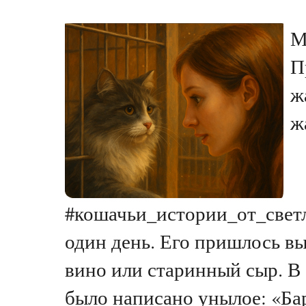
М
П
ж
ж
#кошачьи_истории_от_светл
один день. Его пришлось в
вино или старинный сыр. В 
было написано унылое: «Барс