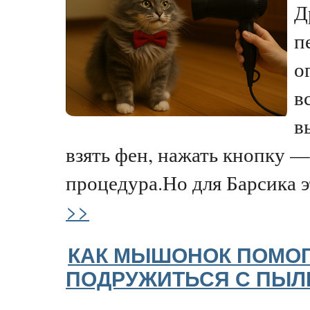
Д
п
о
в
в
взять фен, нажать кнопку —
процедура.Но для Барсика эт
>>
КАК МЫШОНОК ПОМОГ
ПОДРУЖИТЬСЯ С ПЫ