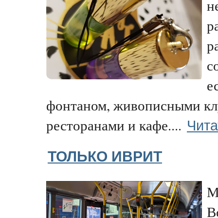
н
р
р
с
е
фонтаном, живописными кл
Чита
ресторанами и кафе....
ТОЛЬКО ИВРИТ
М
В