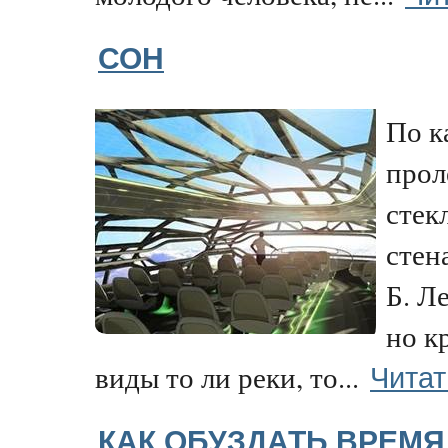
СОН
По к
прол
стек
стен
Б. Л
но к
Читат
виды то ли реки, то...
КАК ОБУЗДАТЬ ВРЕМЯ