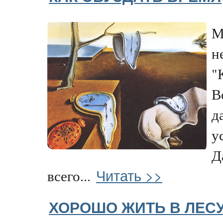
М
н
"
В
д
у
Д
Читать >>
всего...
ХОРОШО ЖИТЬ В ЛЕСУ