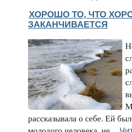
ХОРОШО ТО, ЧТО ХО
ЗАКАНЧИВАЕТСЯ
Н
с
р
с
в
М
рассказывала о себе. Ей бы
Чи
молодого человека, не...