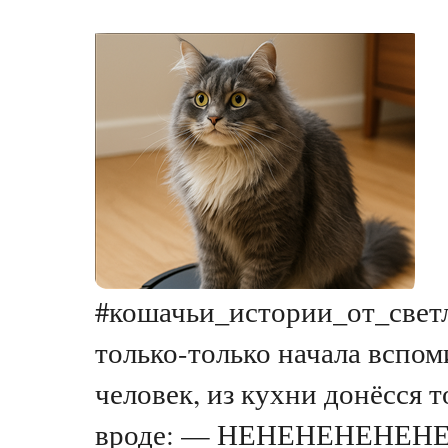
#кошачьи_истории_от_светла
только-только начала вспоми
человек, из кухни донёсся т
вроде: — НЕНЕНЕНЕНЕНЕ!!!