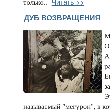
Читать >>
только...
ДУБ ВОЗВРАЩЕНИЯ
М
О
А
р
Е
з
Э
называемый "мегурон", в кот