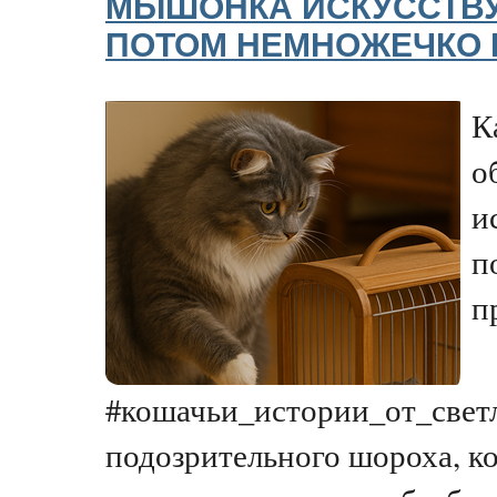
МЫШОНКА ИСКУССТВУ
ПОТОМ НЕМНОЖЕЧКО 
К
о
и
п
п
#кошачьи_истории_от_светл
подозрительного шороха, к