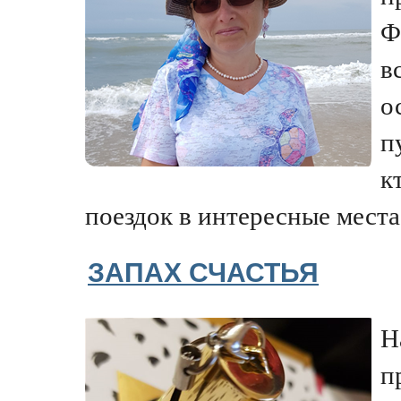
Ф
в
о
п
к
поездок в интересные места 
ЗАПАХ СЧАСТЬЯ
Н
п