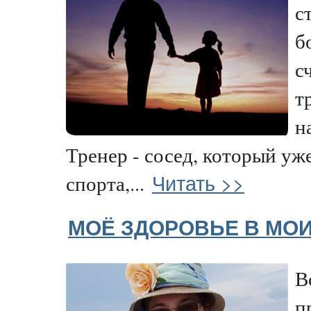
с
б
с
т
н
Тренер - сосед, который уж
Читать >>
спорта,...
МОЁ ЗДОРОВЬЕ В МОИ
В
п