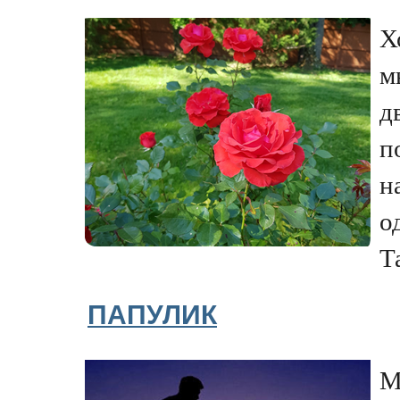
Х
м
д
п
н
о
Т
ПАПУЛИК
М