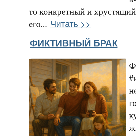
то конкретный и хрустящий.
Читать >>
его...
ФИКТИВНЫЙ БРАК
Ф
#
н
г
к
ж