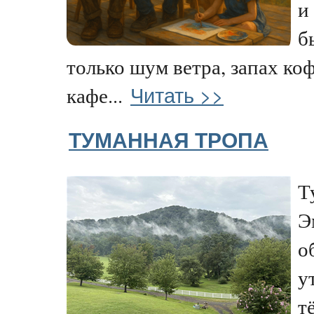
и
б
только шум ветра, запах ко
Читать >>
кафе...
ТУМАННАЯ ТРОПА
Т
Э
о
у
т