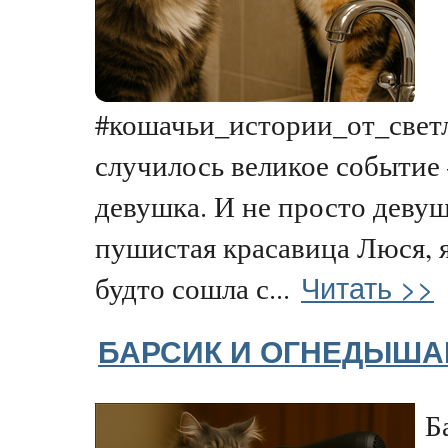
#кошачьи_истории_от_светл
случилось великое событи
девушка. И не просто девуш
пушистая красавица Люся, я
Читать >>
будто сошла с...
БАРСИК И ОГНЕДЫША
Б