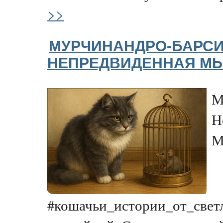
>>
МУРЧИНАНДРО-БАРСИ
НЕПРЕДВИДЕННАЯ М
М
Н
М
#кошачьи_истории_от_свет