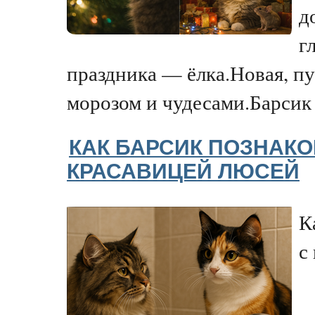
д
г
праздника — ёлка.Новая, п
морозом и чудесами.Барсик у
КАК БАРСИК ПОЗНАК
КРАСАВИЦЕЙ ЛЮСЕЙ
К
с