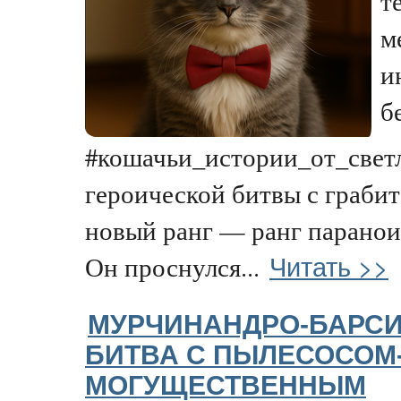
т
м
и
б
#кошачьи_истории_от_свет
героической битвы с грабит
новый ранг — ранг паранои
Читать >>
Он проснулся...
МУРЧИНАНДРО-БАРСИ
БИТВА С ПЫЛЕСОСОМ
МОГУЩЕСТВЕННЫМ