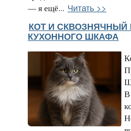
Читать >>
— я ещё...
КОТ И СКВОЗНЯЧНЫЙ 
КУХОННОГО ШКАФА
К
П
Ш
В
к
Н
в