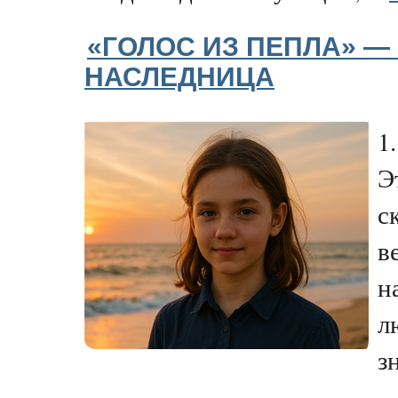
«ГОЛОС ИЗ ПЕПЛА» — Ч
НАСЛЕДНИЦА
1
Э
с
в
н
л
з