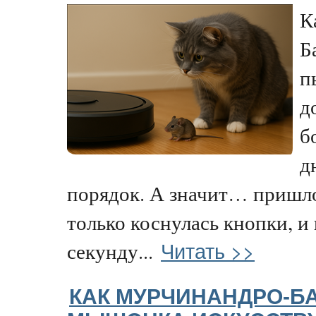
К
Б
п
д
б
д
порядок. А значит… пришло
только коснулась кнопки, и 
Читать >>
секунду...
КАК МУРЧИНАНДРО-Б