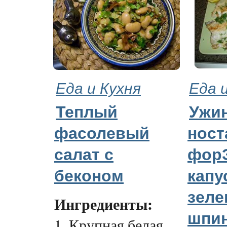
Еда и Кухня
Еда 
Теплый
Ужин
фасолевый
ност
салат с
форЭ
беконом
капу
зеле
Ингредиенты:
шпин
1. Крупная белая