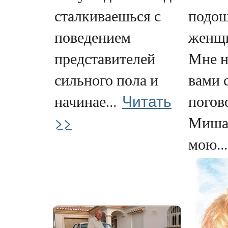
сталкиваешься с
подош
поведением
женщи
представителей
Мне н
сильного пола и
вами 
Читать
начинае...
погов
>>
Миша
мою...