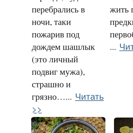
перебрались в
жить 
ночи, таки
предк
пожарив под
перво
Чи
дождем шашлык
...
(это личный
подвиг мужа),
страшно и
Читать
грязно…...
>>