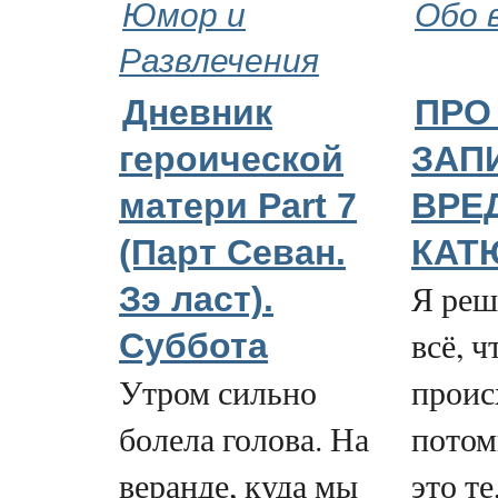
Юмор и
Обо 
Развлечения
Дневник
ПРО
героической
ЗАП
матери Part 7
ВРЕ
(Парт Севан.
КАТ
Я реш
Зэ ласт).
всё, ч
Суббота
Утром сильно
проис
болела голова. На
потом
веранде, куда мы
это те