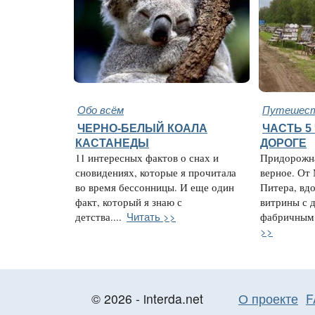
Обо всём
Путешест
ЧЕРНО-БЕЛЫЙ КОАЛА
ЧАСТЬ 5
КАСТАНЕДЫ
ДОРОГЕ
11 интересных фактов о снах и
Придорожна
сновидениях, которые я прочитала
верное. От
во время бессонницы. И еще один
Питера, вд
факт, который я знаю с
витрины с 
Читать >>
детства....
фабричным.
>>
© 2026 - interda.net
О проекте
F