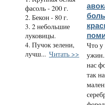
авок
фасоль - 200 г.
бол
2. Бекон - 80 г.
кра
3. 2 небольшие
луковицы.
пом
4. Пучок зелени,
Что у 
лучш...
Читать >>
ужин..
нас ф
так н
мале
сереб
форел