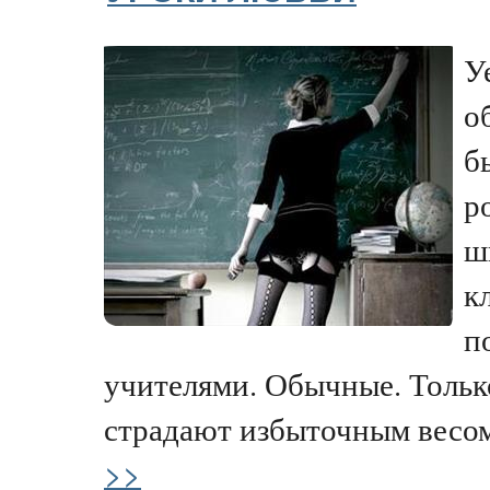
У
о
б
р
ш
к
п
учителями. Обычные. Тольк
страдают избыточным весом
>>