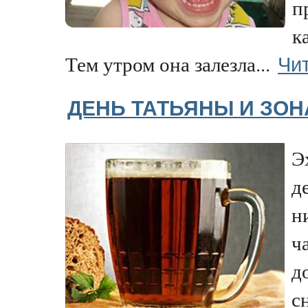
п
к
Чи
Тем утром она залезла...
ДЕНЬ ТАТЬЯНЫ И ЗОН
Э
д
н
ч
д
с