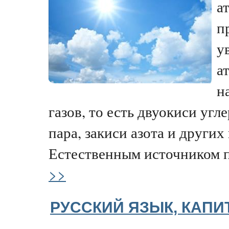
а
п
у
а
н
газов, то есть двуокиси угл
пара, закиси азота и других
Естественным источником п
>>
РУССКИЙ ЯЗЫК, КАПИ