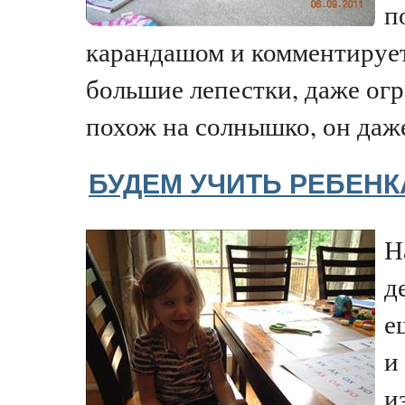
п
карандашом и комментирует 
большие лепестки, даже ог
похож на солнышко, он даже
БУДЕМ УЧИТЬ РЕБЕНК
Н
д
е
и
и