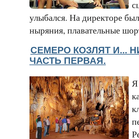
с
улыбался. На директоре был
ныряния, плавательные шорт
СЕМЕРО КОЗЛЯТ И... 
ЧАСТЬ ПЕРВАЯ.
Я
к
к
п
Р