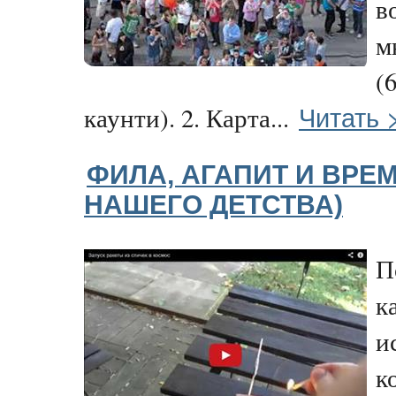
в
м
(
Читать 
каунти). 2. Карта...
ФИЛА, АГАПИТ И ВРЕ
НАШЕГО ДЕТСТВА)
П
к
и
к