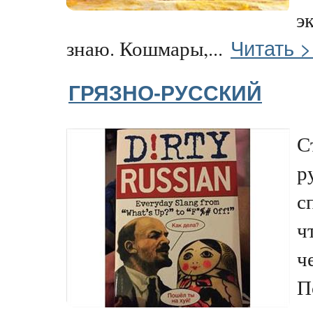
э
Читать 
знаю. Кошмары,...
ГРЯЗНО-РУССКИЙ
С
р
с
ч
ч
П