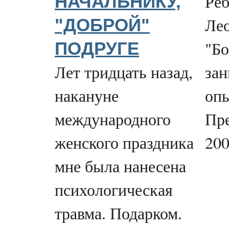
Реб
НАЧАЛЬНИКУ,
Лео
"ДОБРОЙ"
"Бо
ПОДРУГЕ
Лет тридцать назад,
за
накануне
опы
международного
Пре
женского праздника
200
мне была нанесена
психологическая
травма. Подарком.