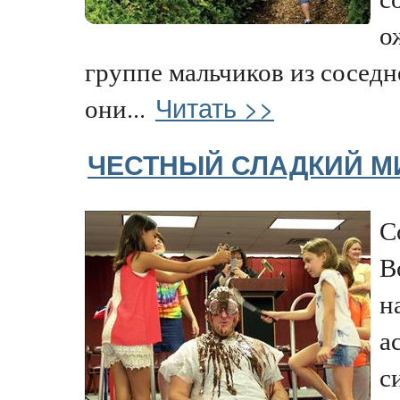
о
группе мальчиков из соседн
Читать >>
они...
ЧЕСТНЫЙ СЛАДКИЙ М
С
В
н
а
с