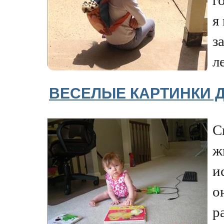
я
з
ле
ВЕСЕЛЫЕ КАРТИНКИ
С
ж
и
о
р