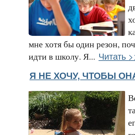
д
х
к
мне хотя бы один резон, по
Читать >
идти в школу. Я...
Я НЕ ХОЧУ, ЧТОБЫ ОН
В
т
е
г