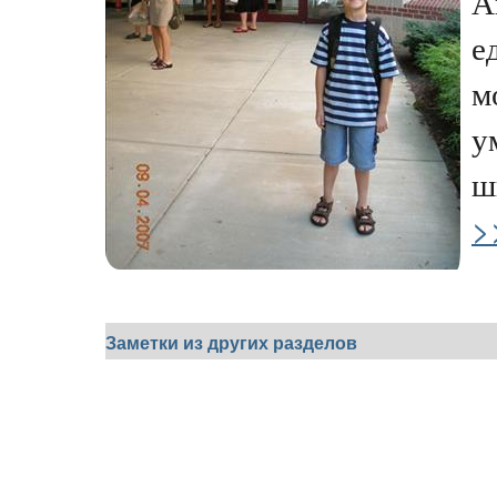
А
е
м
у
ш
>
Заметки из других разделов