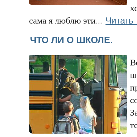
х
Читать
сама я люблю эти...
ЧТО ЛИ О ШКОЛЕ.
В
ш
п
с
З
т