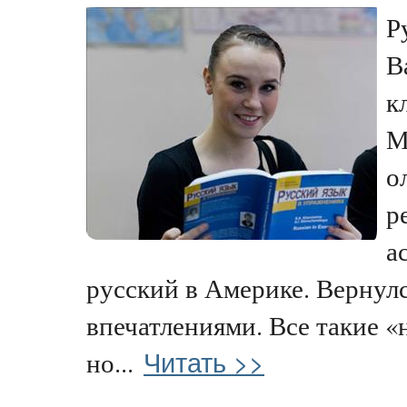
Р
В
к
М
о
р
а
русский в Америке. Вернулс
впечатлениями. Все такие «
Читать >>
но...