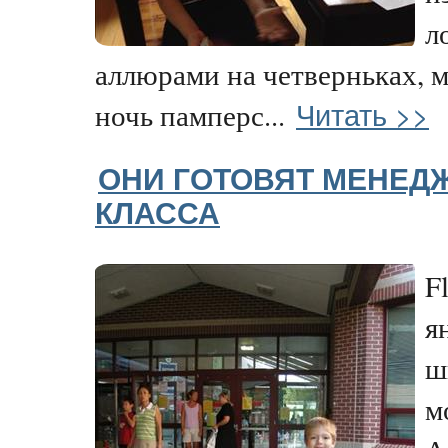
л
аллюрами на четверньках, м
Читать >>
ночь памперс...
ОНИ ГОТОВЯТ МЕНЕД
КЛАССА
F
я
ш
м