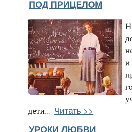
ПОД ПРИЦЕЛОМ
Н
д
н
и
п
г
у
Читать >>
дети...
УРОКИ ЛЮБВИ