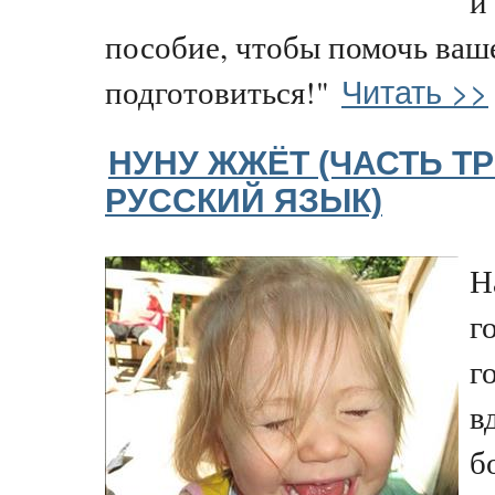
и
пособие, чтобы помочь ваш
Читать >>
подготовиться!"
НУНУ ЖЖЁТ (ЧАСТЬ ТР
РУССКИЙ ЯЗЫК)
Н
г
г
в
б