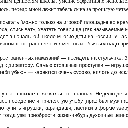
ьным ценностям школы, умение эффективно использов
аюсь, передо мной лежит табель сына за прошлую четве
 прыгать (можно только на игровой площадке во вре
оса, списывать, хватать товарища (так называемые к
дят в начальной школе многие дети из России. У нас
ичном пространстве», и к местным обычаям надо пр
ространенных наказаний — посидеть на стульчике. 
 к директору. Самые страшные проступки — игруше
 тебя убью» — караются очень сурово, вплоть до ис
у нас в школе тоже какая-то странная. Неделю дет
ее поведение и прилежную учебу (прав был муж нас
но купить игрушки, карандаши, ластики в форме зве
и тогда уже приобрести какие-нибудь духовные ценн