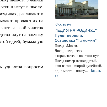
ртки и несут в школу.
осудинах, разливают в
сыхают, продают их на
Обо всём
чает за свой участок
"ЕДУ Я НА РОДИНУ..."
дства идут на закупку
Пункт первый.
этой идеей, бумажную
Остановка "Таможня"
Поезд «Москва-
Днепропетровск»
отправляется с шестого пути.
Поезд номер пятнадцатый,
наш вагон - второй купейный,
ь удивлена вопросом
Читать
одно место – внизу...
>>