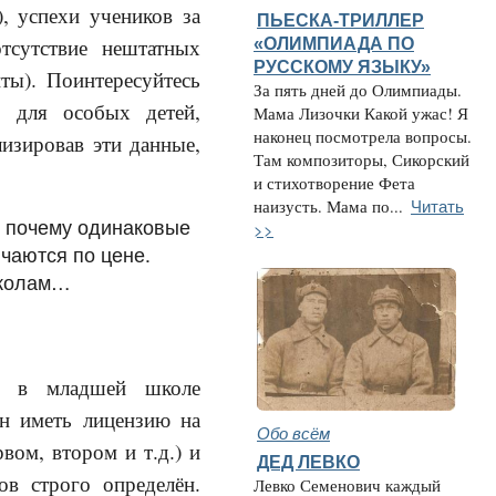
, успехи учеников за
ПЬЕСКА-ТРИЛЛЕР
«ОЛИМПИАДА ПО
тсутствие нештатных
РУССКОМУ ЯЗЫКУ»
ты). Поинтересуйтесь
За пять дней до Олимпиады.
ы для особых детей,
Мама Лизочки Какой ужас! Я
наконец посмотрела вопросы.
изировав эти данные,
Там композиторы, Сикорский
и стихотворение Фета
Читать
наизусть. Мама по...
с: почему одинаковые
>>
ичаются по цене.
школам…
ся в младшей школе
ан иметь лицензию на
Обо всём
вом, втором и т.д.) и
ДЕД ЛЕВКО
в строго определён.
Левко Семенович каждый