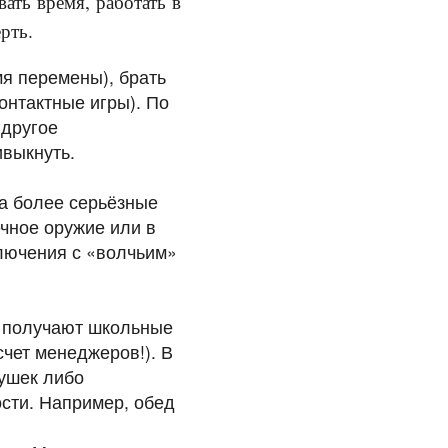
ать время, работать в
рть.
мя перемены), брать
онтактные игры). По
 другое
ивыкнуть.
За более серьёзные
чное оружие или в
ключения с «волчьим»
и получают школьные
чет менеджеров!). В
рушек либо
ости. Например, обед