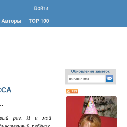
Войти
Авторы
TOP 100
Обновления заметок
ССА
ь…
вый раз. Я и мой
инственный ребёнок,