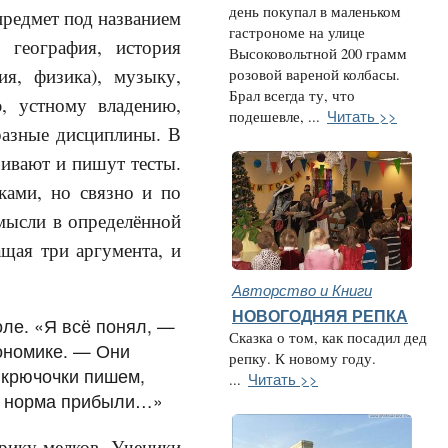
день покупал в маленьком
предмет под названием
гастрономе на улице
 география, история
Высоковольтной 200 грамм
ия, физика), музыку,
розовой вареной колбасы.
Брал всегда ту, что
ю, устному владению,
Читать >>
подешевле, ...
разные дисциплины. В
чивают и пишут тесты.
ками, но связно и по
 мысли в определённой
ащая три аргумента, и
Авторство и Книги
НОВОГОДНЯЯ РЕПКА
ле. «Я всё понял, —
Сказка о том, как посадил дед
кономике. — Они
репку. К новому году.
 крючочки пишем,
Читать >>
...
ть норма прибыли…»
рику мелков. Ученики