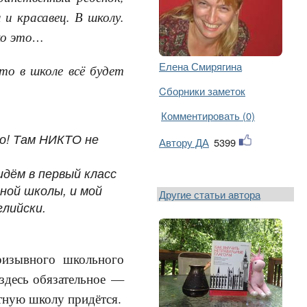
 и красавец. В школу.
ко это…
Елена Смирягина
о в школе всё будет
Cборники заметок
Комментировать (0)
Но! Там НИКТО не
Автору ДА
5399
идём в первый класс
ной школы, и мой
Другие статьи автора
глийски.
ризывного школьного
 здесь обязательное —
стную школу придётся.