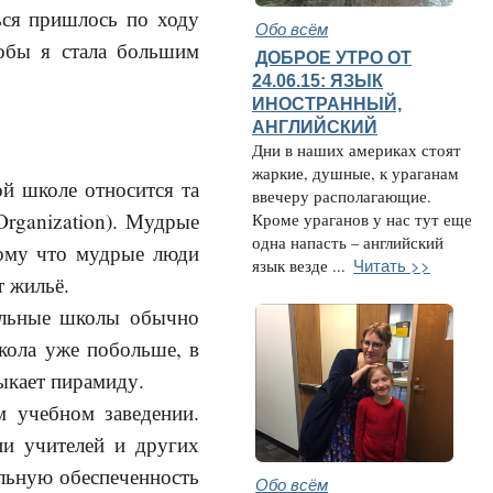
ться пришлось по ходу
Обо всём
тобы я стала большим
ДОБРОЕ УТРО ОТ
24.06.15: ЯЗЫК
ИНОСТРАННЫЙ,
АНГЛИЙСКИЙ
Дни в наших америках стоят
жаркие, душные, к ураганам
ой школе относится та
ввечеру располагающие.
Organization). Мудрые
Кроме ураганов у нас тут еще
одна напасть – английский
тому что мудрые люди
Читать >>
язык везде ...
т жильё.
альные школы обычно
кола уже побольше, в
ыкает пирамиду.
м учебном заведении.
ии учителей и других
альную обеспеченность
Обо всём