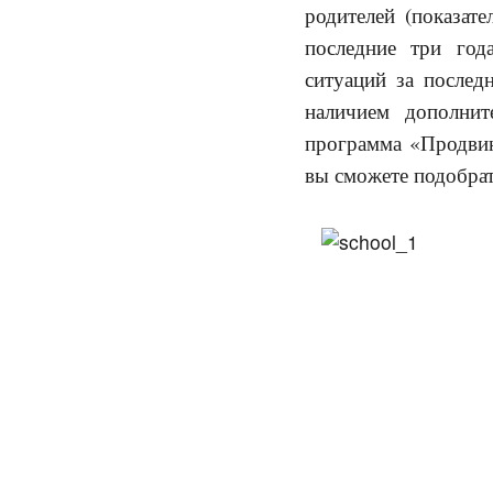
родителей (показат
последние три год
ситуаций за послед
наличием дополнит
программа «Продвин
вы сможете подобрат