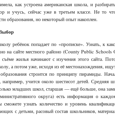
имела, как устроена американская школа, и разбира
пор и учусь, сейчас уже в третьем классе. Не то ч
сти образования, но некоторый опыт накоплен.
 Выбор
колу ребёнок попадает по «прописке». Узнать, к как
но на сайте местного районо (County Public Schools 
 съёме жилья начинают с изучения этого сайта. По
олу, а потом уже, исходя из её местонахождения, ищу
 образования строится по принципу пирамиды. Нач
, например, учится около шестисот детей. Средняя ш
колько младших школ, старшая — ещё больше, она зам
дминистративного округа) есть информация о каждо
вы сможете узнать количество и уровень квалификац
ающих с детьми, расовый состав школьников, матери