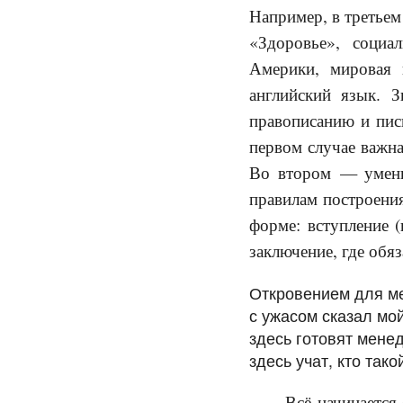
Например, в третьем
«Здоровье», социа
Америки, мировая и
английский язык. З
правописанию и пис
первом случае важна
Во втором — умени
правилам построения
форме: вступление (
заключение, где обяз
Откровением для ме
с ужасом сказал мо
здесь готовят мене
здесь учат, кто та
Всё начинается