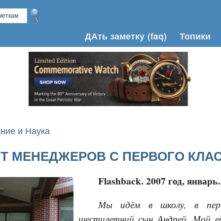
ДАть заметку
(faq)
Топики
ние и Наука
Т МЕНЕДЖЕРОВ С ПЕРВОГО КЛА
Flashback. 2007 год, январ
Мы идём в школу, в пер
шестилетний сын Андрей. Мой ед