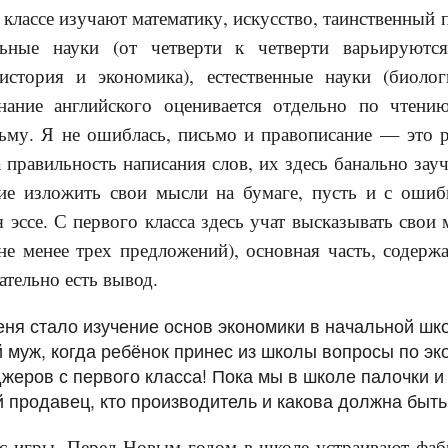
 классе изучают математику, искусство, таинственный 
льные науки (от четверти к четверти варьируются
стория и экономика), естественные науки (биолог
нание английского оценивается отдельно по чтени
ьму. Я не ошиблась, письмо и правописание — это 
 правильность написания слов, их здесь банально зау
е изложить свои мысли на бумаге, пусть и с ошиб
 эссе. С первого класса здесь учат высказывать свои
не менее трех предложений), основная часть, содерж
ательно есть вывод.
ня стало изучение основ экономики в начальной шко
й муж, когда ребёнок принес из школы вопросы по э
джеров с первого класса! Пока мы в школе палочки и
кой продавец, кто производитель и какова должна бы
 с игры. Перед Новым годом в школе устраивают фаб