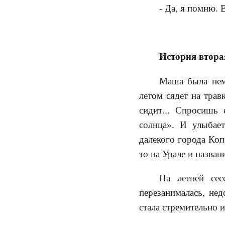
- Да, я помню. 
История втора
Маша была немн
летом сядет на трав
сидит... Спросишь 
солнца». И улыбае
далекого города Коп
то на Урале и назван
На летней се
перезанималась, нед
стала стремительно и