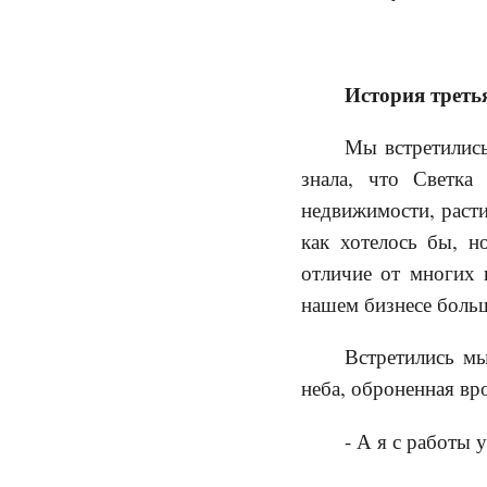
История третья
Мы встретились
знала, что Светка
недвижимости, расти
как хотелось бы, н
отличие от многих и
нашем бизнесе больш
Встретились мы
неба, оброненная вро
- А я с работы 