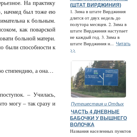
ерьезное. На практику
(ШТАТ ВИРДЖИНИЯ)
, начмед был тоже ею
1. Зима в штате Вирджиния
длится от двух недель до
нимательна к больным.
полутора месяцев. 2. Зима в
соком, как поварской
штате Вирджиния наступает
не каждый год. 3. Зима в
овати больной матери.
Читать
штате Вирджиния н...
но были способности к
>>
ную стипендию, а она…
поступок. – Училась,
что могу – так сразу и
Путешествия и Отдых
ЧАСТЬ 4 ДНЕВНЫЕ
БАБОЧКИ У ВЫШНЕГО
ВОЛОЧКА
Названия населенных пунктов