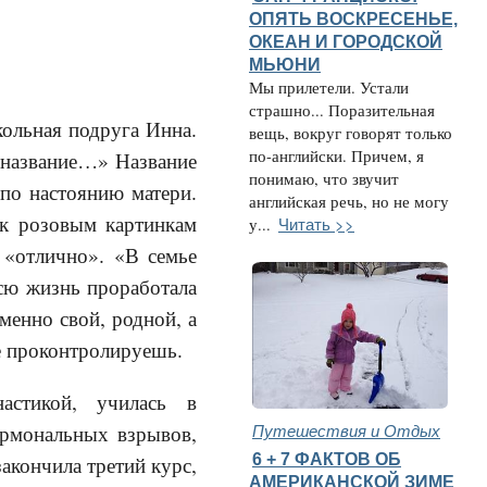
ОПЯТЬ ВОСКРЕСЕНЬЕ,
ОКЕАН И ГОРОДСКОЙ
МЬЮНИ
Мы прилетели. Устали
страшно... Поразительная
кольная подруга Инна.
вещь, вокруг говорят только
по-английски. Причем, я
е название…» Название
понимаю, что звучит
по настоянию матери.
английская речь, но не могу
 к розовым картинкам
Читать >>
у...
а «отлично». «В семье
сю жизнь проработала
менно свой, родной, а
е проконтролируешь.
астикой, училась в
Путешествия и Отдых
ормональных взрывов,
6 + 7 ФАКТОВ ОБ
акончила третий курс,
АМЕРИКАНСКОЙ ЗИМЕ