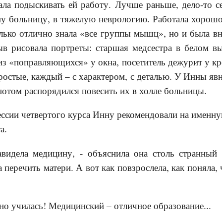
ла подыскивать ей работу. Лучше раньше, дело-то с
у больницу, в тяжелую неврологию. Работала хорошо
лько отлично знала «все группы мышц», но и была в
в рисовала портреты: старшая медсестра в белом вы
из «поправляющихся» у окна, посетитель дежурит у кр
остые, каждый – с характером, с деталью. У Инны яв
отом распорядился повесить их в холле больницы.
ессии четвертого курса Инну рекомендовали на имен
а.
авидела медицину, - объяснила она столь странный 
 перечить матери. А вот как повзрослела, как поняла, 
но училась! Медицинский – отличное образование...