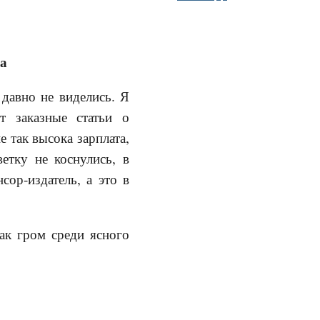
ва
 давно не виделись. Я
т заказные статьи о
е так высока зарплата,
етку не коснулись, в
сор-издатель, а это в
как гром среди ясного