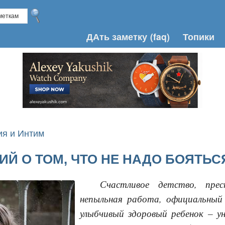
ДАть заметку
(faq)
Топики
я и Интим
ИЙ О ТОМ, ЧТО НЕ НАДО БОЯТЬС
Счастливое детство, пре
непыльная работа, официальный 
улыбчивый здоровый ребенок – ун