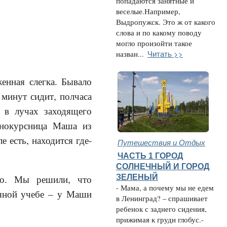
попадаются занятные и
веселые.Например,
Выдропужск. Это ж от какого
слова и по какому поводу
могло произойти такое
Читать >>
назван...
женная слегка. Бывало
 минут сидит, полчаса
ь в лучах заходящего
днокурсница Маша из
е есть, находится где-
Путешествия и Отдых
ЧАСТЬ 1 ГОРОД
СОЛНЕЧНЫЙ И ГОРОД
ЗЕЛЕНЫЙ
хо. Мы решили, что
- Мама, а почему мы не едем
рьяной учебе – у Маши
в Ленинград? – спрашивает
ребенок с заднего сидения,
прижимая к груди глобус.-