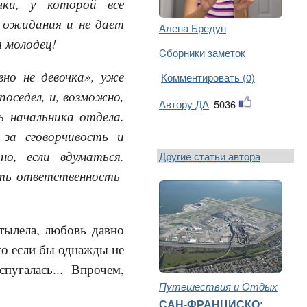
ки, у которой все
 ожидания и не дает
Алена Бредун
я молодец!
Cборники заметок
но не девочка», уже
Комментировать (0)
поседел, и, возможно,
Автору ДА
5036
 начальника отдела.
 за сговорчивость и
о, если вдуматься.
Другие статьи автора
ать ответственность
стылела, любовь давно
что если бы однажды не
испугалась... Впрочем,
Путешествия и Отдых
САН-ФРАНЦИСКО: