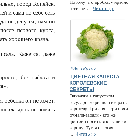
Потому что пробка, - мрачно
ильно, город Копейск,
Читать >>
отвечает...
ей и сама по себе есть
да не денутся, нам по
после первого курса,
ать хорошего врача.
исала. Кажется, даже
Еда и Кухня
просто, без пафоса и
ЦВЕТНАЯ КАПУСТА:
КОРОЛЕВСКИЕ
ся».
СЕКРЕТЫ
Однажды в капустном
, ребенка он не хочет.
государстве решили избрать
росила дочь не ломать
королеву. Три дня и три ночи
думали-гадали - кто же
достоин носить это звание и
корону. Тугая строгая
Читать >>
...