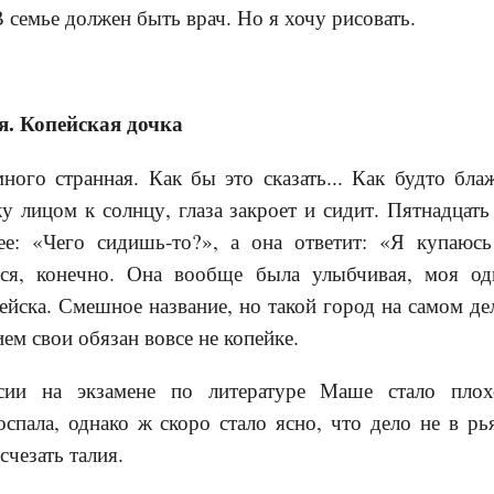
В семье должен быть врач. Но я хочу рисовать.
я. Копейская дочка
ого странная. Как бы это сказать... Как будто бла
ку лицом к солнцу, глаза закроет и сидит. Пятнадцать
ее: «Чего сидишь-то?», а она ответит: «Я купаюс
тся, конечно. Она вообще была улыбчивая, моя о
ейска. Смешное название, но такой город на самом дел
ием свои обязан вовсе не копейке.
ссии на экзамене по литературе Маше стало пло
оспала, однако ж скоро стало ясно, что дело не в 
счезать талия.