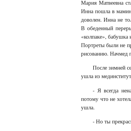
Мария Матвеевна ста
Инна пошла в мамин
доволен. Инна не то
В обеденный переры
«колпаке», бабушка 
Портреты были не пр
рисованию. Начмед п
После зимней с
ушла из мединститут
- Я всегда нен
потому что не хотела
ушла.
- Но ты прекрас