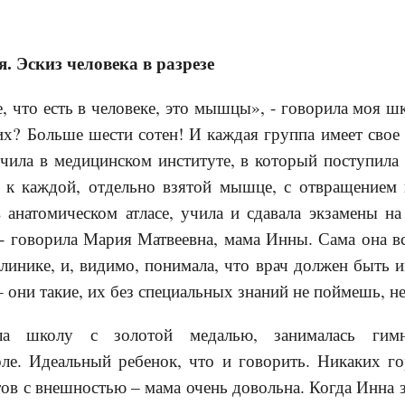
. Эскиз человека в разрезе
, что есть в человеке, это мышцы», - говорила моя ш
их? Больше шести сотен! И каждая группа имеет сво
ила в медицинском институте, в который поступила 
 к каждой, отдельно взятой мышце, с отвращением
 анатомическом атласе, учила и сдавала экзамены н
 - говорила Мария Матвеевна, мама Инны. Сама она в
линике, и, видимо, понимала, что врач должен быть и
 они такие, их без специальных знаний не поймешь, н
ла школу с золотой медалью, занималась гимн
ле. Идеальный ребенок, что и говорить. Никаких г
ов с внешностью – мама очень довольна. Когда Инна з