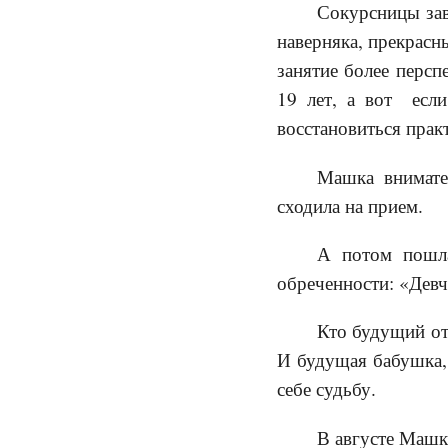
Сокурсницы зав
наверняка, прекрасны
занятие более персп
19 лет, а вот если
восстановиться прак
Машка внимате
сходила на прием.
А потом пошла
обреченности: «Девч
Кто будущий оте
И будущая бабушка, 
себе судьбу.
В августе Машка