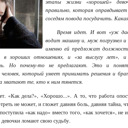
этапы жизни «хорошей» девоч
правильно, которая оправдывает
соседям повода посудачить. Кака
Время идет. И вот «уж дав
водит машину и, муж погрузнел и 
именно ей предложат должность
 в хороших отношениях, и «за выслугу лет», и
ть. Но почему-то не предлагают. Это и понятн
 человек, который умеет принимать решения и бр
еба хватают те, кто к ним тянется.
ет. «Как дела?», «Хорошо...». А то, что работа опо
треть не может, и гложет давняя боль, давняя тайна, 
поступила «как надо» вместо того, «как хочется», не 
 девочки ломают свою судьбу.