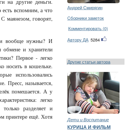
ги на другие деньги.
Андрей Смирягин
 есть вспомним, а что
. С маянезом, говорят,
Cборники заметок
Комментировать (0)
Автору ДА
5284
они вообще нужны? И
и обмене и хранители
тики? Первое - легко
Другие статьи автора
ко носить в кошельке.
орые использовались
е. Пресс, называется,
елёк помешается. А у
арактеристика: легко
 только разделяет и
ном принтере ещё. Хотя
Дети и Воспитание
КУРИЦА И ФИЛЬМ