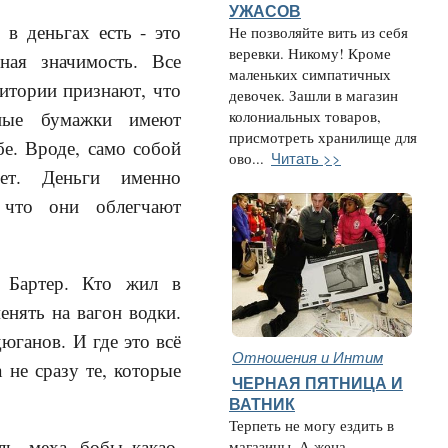
УЖАСОВ
 в деньгах есть - это
Не позволяйте вить из себя
веревки. Никому! Кроме
ная значимость. Все
маленьких симпатичных
итории признают, что
девочек. Зашли в магазин
ные бумажки имеют
колониальных товаров,
присмотреть хранилище для
бе. Вроде, само собой
Читать >>
ово...
нет. Деньги именно
 что они облегчают
. Бартер. Кто жил в
енять на вагон водки.
юганов. И где это всё
Отношения и Интим
 не сразу те, которые
ЧЕРНАЯ ПЯТНИЦА И
ВАТНИК
Терпеть не могу ездить в
ль, меха, бобы какао,
магазины. А жена