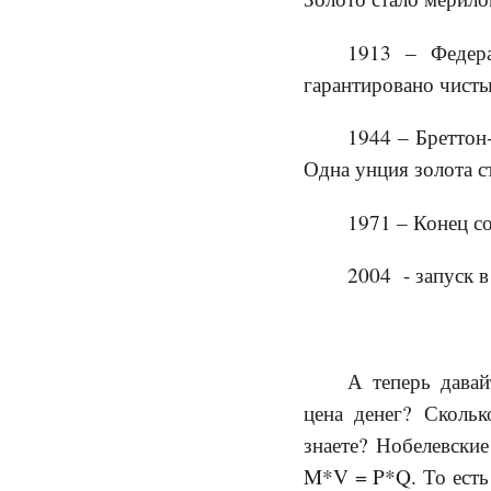
1913 – Федер
гарантировано чист
1944 – Бреттон
Одна унция золота с
1971 – Конец с
2004 - запуск 
А теперь давай
цена денег? Сколь
знаете? Нобелевские
M*V = P*Q. То есть