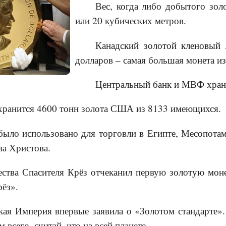
Вес, когда либо добытого зол
или 20 кубических метров.
Канадский золотой кленовый 
долларов – самая большая монета из
Центральный банк и МВФ храня
хранится 4600 тонн золота США из 8133 имеющихся.
было использовано для торговли в Египте, Месопота
ва Христова.
ства Спасителя Крёз отчеканил первую золотую моне
рёз».
кая Империя впервые заявила о «Золотом стандарте». 
 всего, считай, что на всей планете.