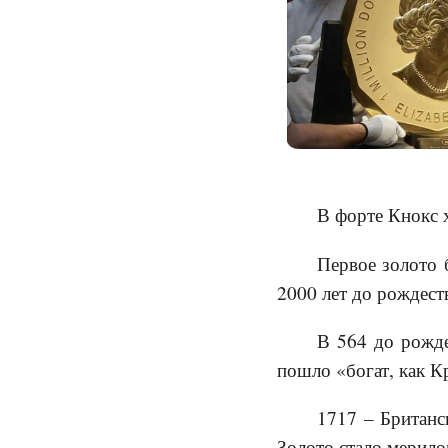
В форте Кнокс 
Первое золото 
2000 лет до рождест
В 564 до рожде
пошло «богат, как К
1717 – Британс
Золото стало мерилом