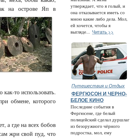
утверждает, что я голый, и
как на острове Яп в
она отказывается иметь со
мною какие либо дела. Мол,
ей хочется, чтобы я
Читать >>
выгляде...
Путешествия и Отдых
 как-то использовать.
ФЕРГЮСОН И ЧЕРНО-
при обмене, которого
БЕЛОЕ КИНО
Последние события в
Фергюсене, где белый
полицейский сделал дуршлаг
т, а где на всех бобов
из безоружного чёрного
подростка, мол, ему
сам жри свой пуд, что