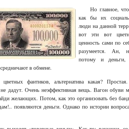
Но главное, что
как бы их социаль
люди на данной терр
вот эти вот цвет
ценность сами по се
разумеется. Ан, 
потому и деньги,
осредничают в обмене.
 цветных фантиков, альтернатива какая? Простая
 не дадут. Очень неэффективная вещь. Вагон обуви м
йди желающих. Потом, как это организовать без банд
ам!.. появляются деньги. Однако по истории вопроса
ну выходят «товарные деньги». Как то: ракушки, со