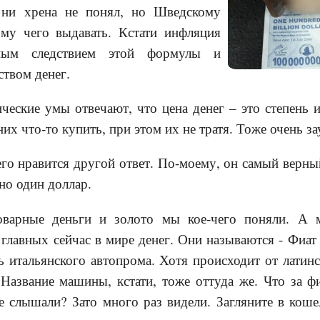
 ни хрена не понял, но Шведскому
ому чего выдавать. Кстати инфляция
енным следствием этой формулы и
твом денег.
ческие умы отвечают, что цена денег – это степень и
их что-то купить, при этом их не тратя. Тоже очень з
го нравится другой ответ. По-моему, он самый верны
но один доллар.
оварные деньги и золото мы кое-чего поняли. А 
главных сейчас в мире денег. Они называются - Фиат (
ть итальянского автопрома. Хотя происходит от латинс
 Название машины, кстати, тоже оттуда же. Что за ф
е слышали? Зато много раз видели. Загляните в коше