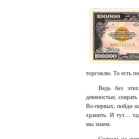
торговлю. То есть п
Ведь без этих
девяностые, соврать
Во-первых, пойди на
хранить. И тут… тад
мы знаем.
Сначала на сце