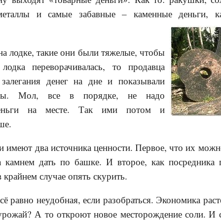
металлы и самые забавные – каменные деньги, 
на лодке, такие они были тяжелые, чтобы
 лодка переворачивалась, то продавца
 залегания денег на дне и показывали
ды. Мол, все в порядке, не надо
деньги на месте. Так ими потом и
ше.
и имеют два источника ценности. Первое, что их можно
а камнем дать по башке. И второе, как посредника 
в крайнем случае опять скурить.
ё равно неудобная, если разобраться. Экономика расте
урожай? А то откроют новое месторождение соли. И 