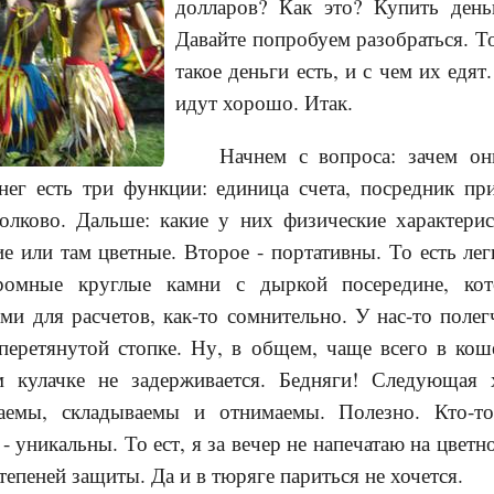
долларов? Как это? Купить день
Давайте попробуем разобраться. То
такое деньги есть, и с чем их едят
идут хорошо. Итак.
Начнем с вопроса: зачем 
нег есть три функции: единица счета, посредник пр
толково. Дальше: какие у них физические характерис
ие или там цветные. Второе - портативны. То есть лег
омные круглые камни с дыркой посередине, кот
и для расчетов, как-то сомнительно. У нас-то полегч
 перетянутой стопке. Ну, в общем, чаще всего в кош
 кулачке не задерживается. Бедняги! Следующая х
аемы, складываемы и отнимаемы. Полезно. Кто-то
- уникальны. То ест, я за вечер не напечатаю на цвет
степеней защиты. Да и в тюряге париться не хочется.