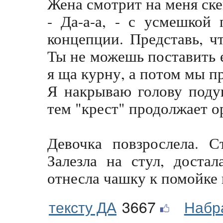
Жена смотрит на меня ске
- Да-а-а, - с усмешкой
концепции. Представь, ч
Ты не можешь поставить ег
я ща курну, а потом мы 
Я накрываю голову поду
тем "крест" продолжает ор
Девочка повзрослела. С
Залезла на стул, доста
отнесла чашку к помойке 
тексту ДА
3667
Набр