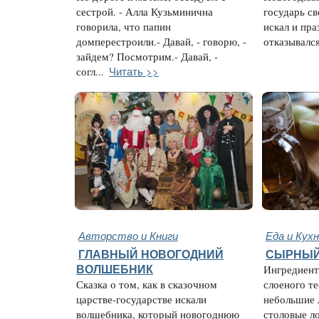
сестрой. - Алла Кузьминична
государь с
говорила, что папин
искал и пра
домперестроили.- Давай, - говорю, -
отказывался 
зайдем? Посмотрим.- Давай, -
Читать >>
согл...
Авторство и Книги
Еда и Кух
ГЛАВНЫЙ НОВОГОДНИЙ
СЫРНЫЙ
ВОЛШЕБНИК
Ингредиенты
Сказка о том, как в сказочном
слоеного тес
царстве-государстве искали
небольшие л
волшебника, который новогоднюю
столовые л