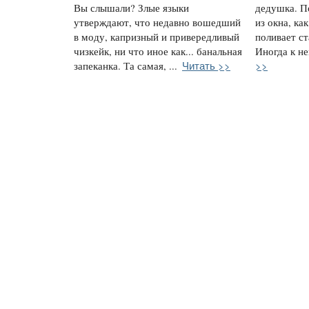
Вы слышали? Злые языки
дедушка. П
утверждают, что недавно вошедший
из окна, ка
в моду, капризный и привередливый
поливает с
чизкейк, ни что иное как... банальная
Иногда к не
Читать >>
>>
запеканка. Та самая, ...