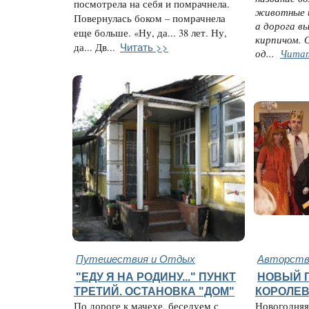
посмотрела на себя и помрачнела.
животные 
Повернулась боком – помрачнела
а дорога 
еще больше. «Ну, да... 38 лет. Ну,
кирпичом. 
Читать >>
да... Дв...
од...
Чита
Путешествия и Отдых
Авторство
"ЕДУ Я НА РОДИНУ..." ПУНКТ
НОВЫЙ 
ТРЕТИЙ. ОСТАНОВКА "ДОМ"
КОРОЛЕВС
По дороге к мачехе, беседуем с
Новогодняя 