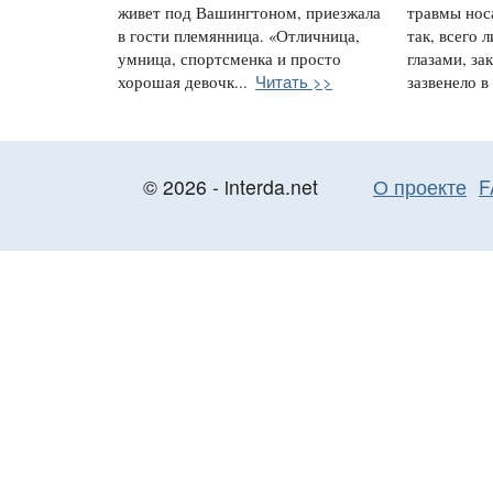
живет под Вашингтоном, приезжала
травмы нос
в гости племянница. «Отличница,
так, всего 
умница, спортсменка и просто
глазами, за
Читать >>
хорошая девочк...
зазвенело в 
© 2026 - interda.net
О проекте
F