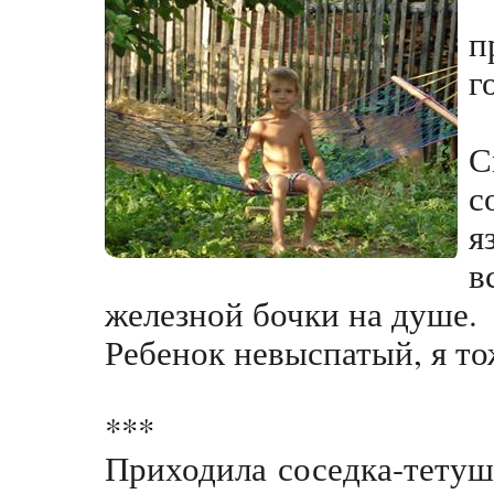
п
г
С
с
я
в
железной бочки на душе.
Ребенок невыспатый, я то
***
Приходила соседка-тетуш