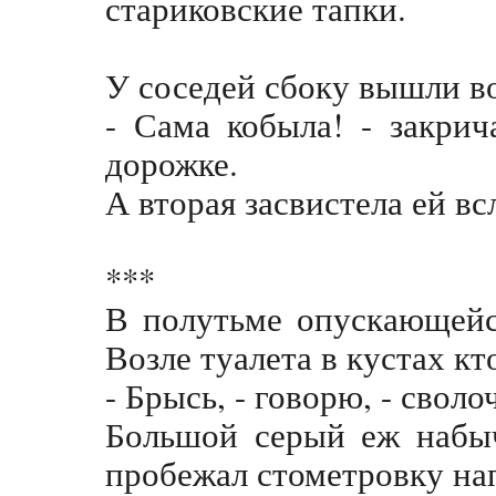
стариковские тапки.
У соседей сбоку вышли во
- Сама кобыла! - закри
дорожке.
А вторая засвистела ей всл
***
В полутьме опускающейс
Возле туалета в кустах кт
- Брысь, - говорю, - своло
Большой серый еж набыч
пробежал стометровку нап