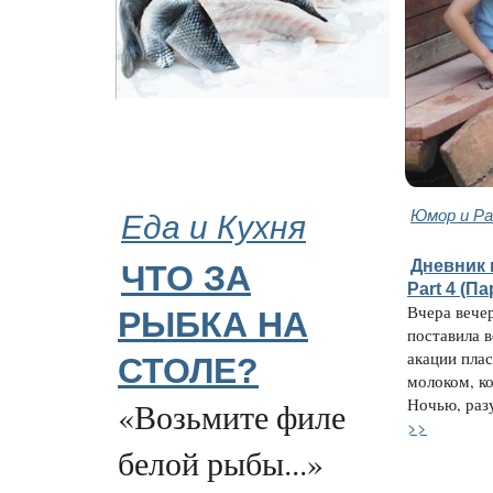
Еда и Кухня
Юмор и Ра
Дневник 
ЧТО ЗА
Part 4 (П
Вчера вече
РЫБКА НА
поставила в
акации пла
СТОЛЕ?
молоком, к
Ночью, разу
«Возьмите филе
>>
белой рыбы...»