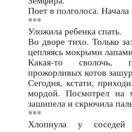
Земфира.
Поет в полголоса. Начала 
***
Уложила ребенка спать.
Во дворе тихо. Только з
цепляясь мокрыми лапами 
Какая-то сволочь, 
прожорливых котов зашур
Сегодня, кстати, приход
мордой. Посмотрел на м
зашипела и скрючила паль
***
Хлопнула у соседей