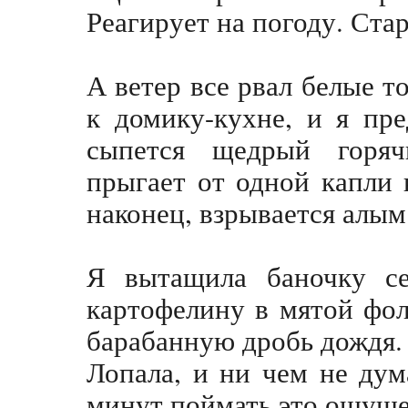
Реагирует на погоду. Стар
А ветер все рвал белые т
к домику-кухне, и я пре
сыпется щедрый горяч
прыгает от одной капли к
наконец, взрывается алы
Я вытащила баночку се
картофелину в мятой фол
барабанную дробь дождя.
Лопала, и ни чем не дум
минут поймать это ощуще