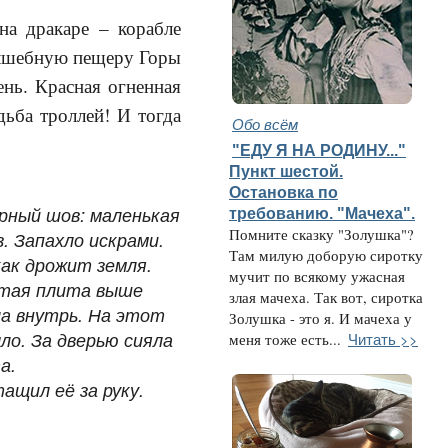
а дракаре – корабле
волшебную пещеру Горы
нь. Красная огненная
дьба троллей! И тогда
Обо всём
"ЕДУ Я НА РОДИНУ..."
Пункт шестой.
Остановка по
ёрный шов: маленькая
требованию. "Мачеха".
Помните сказку "Золушка"?
. Запахло искрами.
Там милую доборую сиротку
как дрожит земля.
мучит по всякому ужасная
стая плита выше
злая мачеха. Так вот, сиротка
ла внутрь. На этот
Золушка - это я. И мачеха у
ло. За дверью сияла
Читать >>
меня тоже есть...
а.
ащил её за руку.