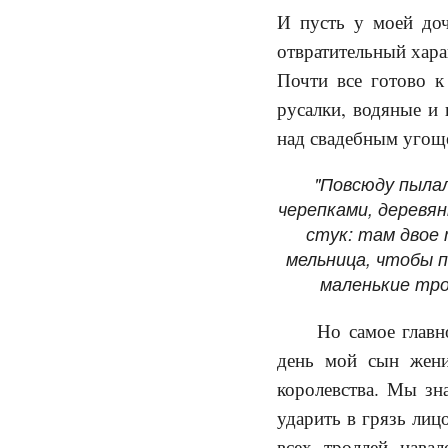
И пусть у моей доч
отвратительный харак
Почти все готово к
русалки, водяные и
над свадебным угощ
"Повсюду пылал
черепками, деревя
стук: там двое 
мельница, чтобы п
маленькие тро
Но самое главн
день мой сын жени
королевства. Мы зн
ударить в грязь лиц
всех троллей нава