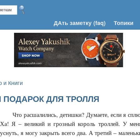
ДАть заметку
(faq)
Топики
о и Книги
 ПОДАРОК ДЛЯ ТРОЛЛЯ
Что расшалились, детишки? Думаете, если я сплю
Ха! Я – великий и грозный король троллей. У меня
уснуть, я могу закрыть всего два. А третий – маленьк