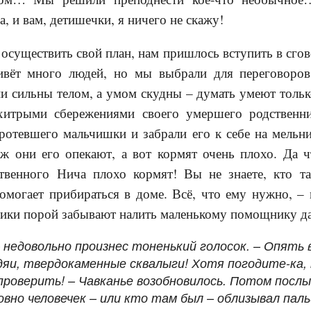
а, и вам, детишечки, я ничего не скажу!
 осуществить свой план, нам пришлось вступить в сго
вёт много людей, но мы выбрали для переговоров 
и сильны телом, а умом скудны – думать умеют тольк
хитрыми сбережениями своего умершего родственни
ротевшего мальчишки и забрали его к себе на мельн
уж они его опекают, а вот кормят очень плохо. Да ч
ственного Нича плохо кормят! Вы не знаете, кто 
омогает прибираться в доме. Всё, что ему нужно, – 
ники порой забывают налить маленькому помощнику д
– недовольно произнес тоненький голосок. – Опять 
дяи, твердокаменные сквалыги! Хотя погодите-ка,
роверить! – Чавканье возобновилось. Потом посл
овно человечек – или кто там был – облизывал паль