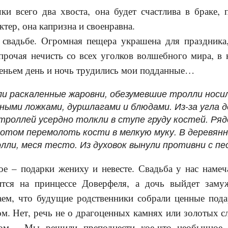
ки всего два хвоста, она будет счастлива в браке,
тер, она капризна и своенравна.
 свадьбе. Огромная пещера украшена для праздника
 прочая нечисть со всех уголков волшебного мира, в
еньем день и ночь трудились мои подданные…
и раскаленные жаровни, обезумевшие тролли носи
нными ложками, дуршлагами и блюдами. Из-за угла 
троллей усердно толкли в ступе груду костей. Ря
отом перемолоть кости в мелкую муку. В деревян
лли, меся тесто. Из духовок вынули противни с пе
ое – подарки жениху и невесте. Свадьба у нас намеч
тся на принцессе Доверфеля, а дочь выйдет заму
аем, что будущие родственники собрали ценные пода
ом. Нет, речь не о драгоценных камнях или золотых сл
лом… Мы решили преподнести кое-что необычное