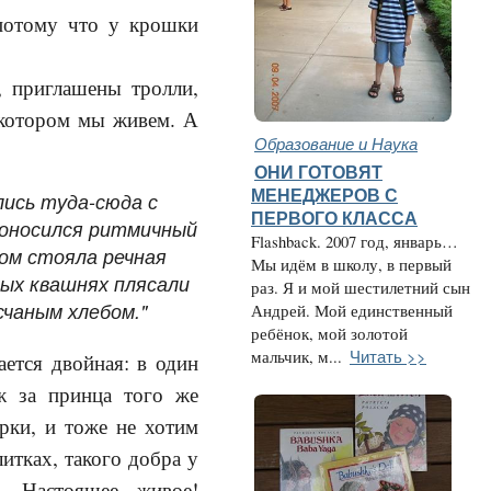
 потому что у крошки
, приглашены тролли,
 котором мы живем. А
Образование и Наука
ОНИ ГОТОВЯТ
МЕНЕДЖЕРОВ С
лись туда-сюда с
ПЕРВОГО КЛАССА
доносился ритмичный
Flashback. 2007 год, январь…
дом стояла речная
Мы идём в школу, в первый
ных квашнях плясали
раз. Я и мой шестилетний сын
счаным хлебом."
Андрей. Мой единственный
ребёнок, мой золотой
Читать >>
мальчик, м...
ается двойная: в один
ж за принца того же
рки, и тоже не хотим
итках, такого добра у
… Настоящее, живое!