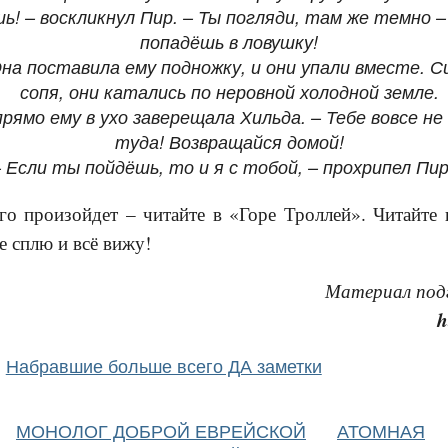
ь! – воскликнул Пир. – Ты погляди, там же темно 
попадёшь в ловушку!
Она поставила ему подножку, и они упали вместе. 
сопя, они катались по неровной холодной земле.
прямо ему в ухо заверещала Хильда. – Тебе вовсе н
туда! Возвращайся домой!
– Если ты пойдёшь, то и я с тобой, – прохрипел П
го произойдет – читайте в «Горе Троллей». Читайте 
е сплю и всё вижу!
Материал под
h
Набравшие больше всего ДА заметки
МОНОЛОГ ДОБРОЙ ЕВРЕЙСКОЙ
АТОМНАЯ