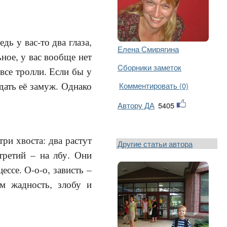
дь у вас-то два глаза,
Елена Смирягина
ьное, у вас вообще нет
Cборники заметок
все тролли. Если бы у
дать её замуж. Однако
Комментировать (0)
Автору ДА
5405
ри хвоста: два растут
Другие статьи автора
третий – на лбу. Они
ссе. О-о-о, зависть –
м жадность, злобу и