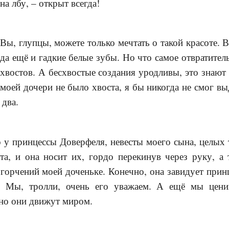
на лбу, – открыт всегда!
Вы, глупцы, можете только мечтать о такой красоте. Ве
да ещё и гадкие белые зубы. Но что самое отвратител
хвостов. А бесхвостые создания уродливы, это знают 
моей дочери не было хвоста, я бы никогда не смог вы
 два.
о у принцессы Доверфеля, невесты моего сына, целых т
та, и она носит их, гордо перекинув через руку, а 
горчений моей доченьке. Конечно, она завидует принце
о. Мы, тролли, очень его уважаем. А ещё мы цени
нно они движут миром.