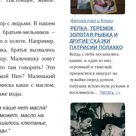
Авторство и Книги
вор с людьми. В нашем
РЕПКА, ТЕРЕМОК,
братьев-мельников –
ЗОЛОТАЯ РЫБКА И
о о золоте. Например,
ДРУГИЕ СКАЗКИ
ПАТРИСИИ ПОЛАККО
ка, братья вызвались
Когда с неба посыпались
ицу. Мальчишку зовут
камни, и один из них,
то там говорить! Эти
огромный и тяжелый,
приземлился аккурат на
такой Нич? Маленький
лужайке перед домом,
миска каши с маслом,
бабушка всплеснула руками и
Читать >>
воскликнула...
аже воды.
в каше нет масла!
 может, масло на
ышалось хлюпанье,
цы."