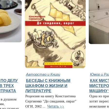
Авторство и Книги
Юмор и Ра
 ПО ДЕЛУ
БЕСЕДЫ С КНИЖНЫМ
КАК МИС
В ТРЕХ
ШКАФОМ О ЖИЗНИ И
МИСТЕРО
НТРАКТА
ЛИТЕРАТУРЕ
МАШИНУ 
Рецензия на книгу Константина
Одна из при
х в душном
Сергиенко "До свидания, овраг"
хотят перее
ии,
Читать >>
ОГИ, 2002 ...
нежелание в
я на скамью