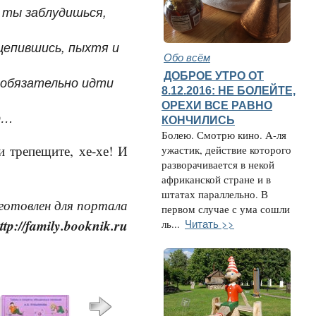
– ты заблудишься,
Сцепившись, пыхтя и
Обо всём
ДОБРОЕ УТРО ОТ
е обязательно идти
8.12.2016: НЕ БОЛЕЙТЕ,
ОРЕХИ ВСЕ РАВНО
ир…
КОНЧИЛИСЬ
Болею. Смотрю кино. А-ля
и трепещите, хе-хе! И
ужастик, действие которого
разворачивается в некой
африканской стране и в
штатах параллельно. В
готовлен для портала
первом случае с ума сошли
ttp://family.booknik.ru
Читать >>
ль...