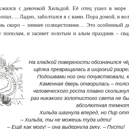
жился с девочкой Хильдой. Её отец ушел в море н
пропал…. Ладно, заболтался я с вами. Пора домой, в 
ень скоро – зимнее солнцестояние… Это особенный де
у пополам, и засияет золотым и алым праздник – сва
На гладкой поверхности обозначился ч
щёлка превращалась в широкий разрез
Подошвами ног они почувствовали, 
Каменная дверь отворилась – тол
человеческого роста плавно скользну
раз никакого золотистого света не бы
абсолютная темнот
Хильда шагнула вперед, но Пир отт
– Хильда, ты не можешь туда идти!
– Ещё как могу! – она выдернула руку. – Пусти!