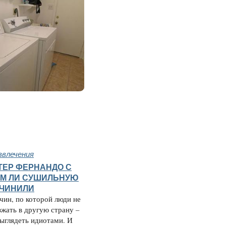
звлечения
ТЕР ФЕРНАНДО С
М ЛИ СУШИЛЬНУЮ
ЧИНИЛИ
чин, по которой люди не
зжать в другую страну –
ыглядеть идиотами. И