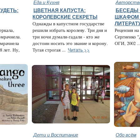
Еда и Кухня
Авторство
УДЕТЬ:
ЦВЕТНАЯ КАПУСТА:
БЕСЕДЫ
КОРОЛЕВСКИЕ СЕКРЕТЫ
ШКАФОМ 
Однажды в капустном государстве
ЛИТЕРАТ
еркала,
решили избрать королеву. Три дня и
Рецензия на
омрачнела.
три ночи думали-гадали - кто же
Сергиенко "
омрачнела
достоин носить это звание и корону.
ОГИ, 2002 ..
Читать >>
8 лет. Ну,
Тугая строгая ...
Дети и Воспитание
Обо всём