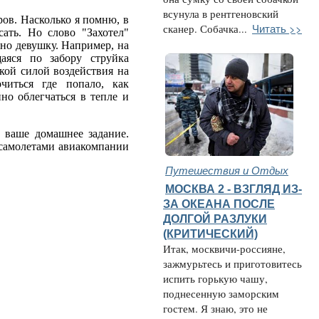
всунула в рентгеновский
ров. Насколько я помню, в
Читать >>
сканер. Собачка...
сать. Но слово "Захотел"
жно девушку. Например, на
аяся по забору струйка
кой силой воздействия на
читься где попало, как
но облегчаться в тепле и
 ваше домашнее задание.
, самолетами авиакомпании
Путешествия и Отдых
МОСКВА 2 - ВЗГЛЯД ИЗ-
ЗА ОКЕАНА ПОСЛЕ
ДОЛГОЙ РАЗЛУКИ
(КРИТИЧЕСКИЙ)
Итак, москвичи-россияне,
зажмурьтесь и приготовитесь
испить горькую чашу,
поднесенную заморским
гостем. Я знаю, это не