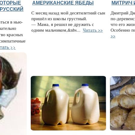
КОТОРЫЕ
АМЕРИКАНСКИЕ ЯБЕДЫ
МИТРИЧ 
 РУССКИЙ
С месяц назад мой десятилетний сын
Дмитрий Дм
пришёл из школы грустный.
по-деревенс
ться в нью-
— Мама, я решил не дружить с
что его жиз
зательно
одним мальчиком,&nbs...
Читать >>
Особенно п
тво красных
>>
 симпатичные
тать >>