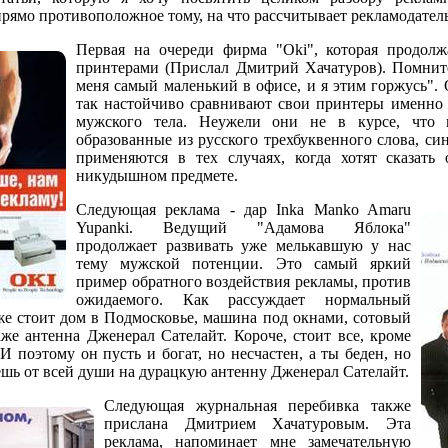
прямо противоположное тому, на что рассчитывает рекламодатель
Первая на очереди фирма "Oki", которая продолж
принтерами (Прислал Дмитрий Хачатуров). Помни
меня самый маленький в офисе, и я этим горжусь". 
так настойчиво сравнивают свои принтеры именно
мужского тела. Неужели они не в курсе, что к
образованные из русского трехбуквенного слова, си
применяются в тех случаях, когда хотят сказать
никудышном предмете.
Следующая реклама - дар Inka Manko Amaru
Yupanki. Ведущий "Адамова Яблока"
продолжает развивать уже мелькавшую у нас
тему мужской потенции. Это самый яркий
пример обратного воздействия рекламы, против
ожидаемого. Как рассуждает нормальный
уже стоит дом в Подмосковье, машина под окнами, сотовый
же антенна Дженерал Сателайт. Короче, стоит все, кроме
 И поэтому он пусть и богат, но несчастен, а ты беден, но
шь от всей души на дурацкую антенну Дженерал Сателайт.
Следующая журнальная перебивка также
прислана Дмитрием Хачатуровым. Эта
реклама, напоминает мне замечательную