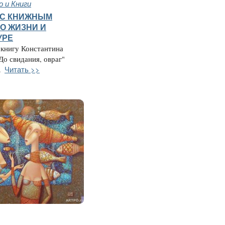
 и Книги
 С КНИЖНЫМ
О ЖИЗНИ И
УРЕ
 книгу Константина
До свидания, овраг"
Читать >>
.