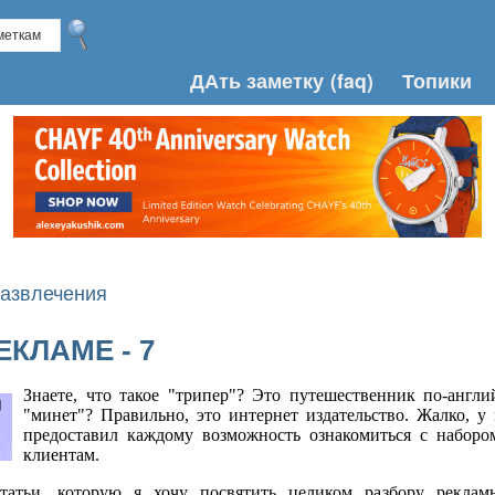
ДАть заметку
(faq)
Топики
азвлечения
ЕКЛАМЕ - 7
Знаете, что такое "трипер"? Это путешественник по-англий
"минет"? Правильно, это интернет издательство. Жалко, у 
предоставил каждому возможность ознакомиться с набором
клиентам.
татьи, которую я хочу посвятить целиком разбору рекла