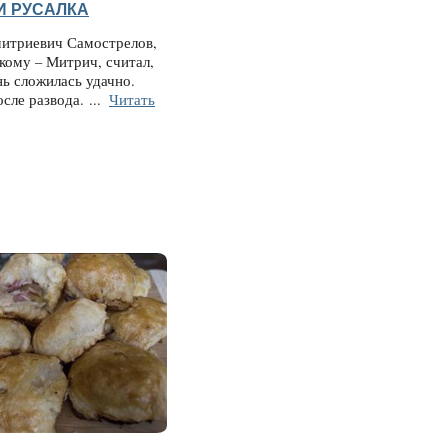
И РУСАЛКА
итриевич Самострелов,
кому – Митрич, считал,
нь сложилась удачно.
осле развода.
...
Читать