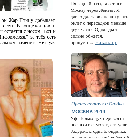
Пять дней назад я летал в
Москву через Женеву. Я
давно дал зарок не покупать
, он Жар Птицу добывает,
билет с пересадкой меньше
ю сеть. В конце концов, и
двух часов. Однажды я
ч остается с носом. Вот и
сильно обжегся,
Информсвязь" за тебя сеть
Читать >>
пропусти...
тальном заменит. Нет уж,
Путешествия и Отдых
МОСКВА 2019
Уф! Только дух перевел от
посадки в самолет, еле успел.
Задержала одна блондинка,
она сумку со своей собачкой