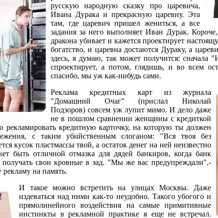
русскую народную сказку про царевича,
Ивана Дурака и прекрасную царевну. Эта
там, где царевич пришел жениться, а все
задания за него выполняет Иван Дурак. Короче
дракона убивает и кажется проектирует настоящу
богатство, и царевна достаются Дураку, а цареви
здесь, я думаю, так может получится: сначала "
спроектирует, а потом, глядишь, и во всем ос
спасибо, мы уж как-нибудь сами.
Реклама кредитных карт из журнала
"Домашний Очаг" (прислал Николай
Подзоров) совсем уж лупит мимо. И дело даже
не в пошлом сравнении женщины с кредиткой
о рекламировать кредитную карточку, на которую ты должен
ежения, с таким убийственным слоганом: "Вся твоя без
ется кусок пластмассы твой, а остаток денег на ней неизвестно
ет быть отличной отмазка для дядей банкиров, когда банк
е получать свои кровные в зад. "Мы же вас предупреждали",-
у рекламу на память.
И такое можно встретить на улицах Москвы. Даже
издеваться над ними как-то неудобно. Такого убогого и
прямолинейного воздействия на самые примитивные
инстинкты в рекламной практике я еще не встречал.