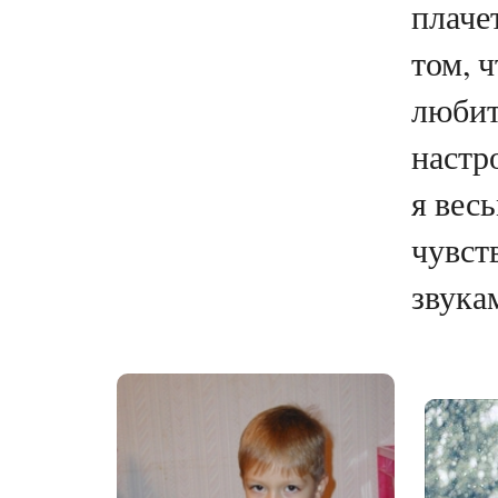
плачет
том, ч
любит
настр
я вес
чувст
звукам