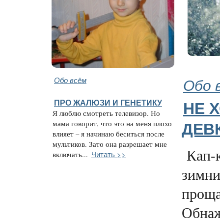
Обо всём
Обо 
ПРО ЖАЛЮЗИ И ГЕНЕТИКУ
НЕ 
Я люблю смотреть телевизор. Но
мама говорит, что это на меня плохо
ДЕВ
влияет – я начинаю беситься после
мультиков. Зато она разрешает мне
Кап-к
Читать >>
включать...
зимни
проща
Обнаж