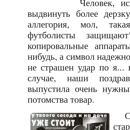
Человек, искуше
выдвинуть более дерзк
аллегория, мол, така
футболисты защищают
копировальные аппарат
нибудь, а символ надежн
не страшен удар по я...
случае, наши поздра
выпустила очень нужны
потомства товар.
ст