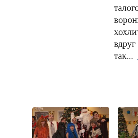
талого
ворон
хохли
вдруг
так...