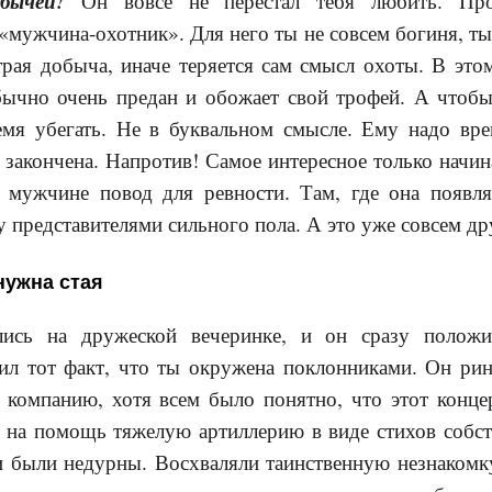
бычей!
Он вовсе не перестал тебя любить. Про
«мужчина-охотник». Для него ты не совсем богиня, ты.
рая добыча, иначе теряется сам смысл охоты. В это
ычно очень предан и обожает свой трофей. А чтобы
ремя убегать. Не в буквальном смысле. Ему надо вре
е закончена. Напротив! Самое интересное только начин
у мужчине повод для ревности. Там, где она появляе
 представителями сильного пола. А это уже совсем др
нужна стая
ись на дружеской вечеринке, и он сразу положи
ил тот факт, что ты окружена поклонниками. Он ри
л компанию, хотя всем было понятно, что этот конце
л на помощь тяжелую артиллерию в виде стихов собст
и были недурны. Восхваляли таинственную незнакомку