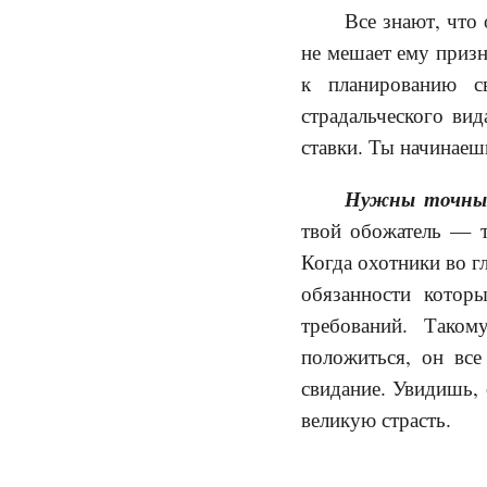
Все знают, что
не мешает ему призн
к планированию с
страдальческого ви
ставки. Ты начинаеш
Нужны точные
твой обожатель — т
Когда охотники во гл
обязанности котор
требований. Тако
положиться, он вс
свидание. Увидишь, 
великую страсть.