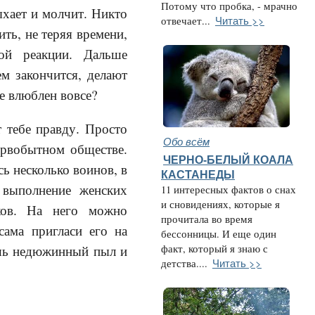
Потому что пробка, - мрачно
ыхает и молчит. Никто
Читать >>
отвечает...
ить, не теряя времени,
ой реакции. Дальше
м закончится, делают
е влюблен вовсе?
 тебе правду. Просто
Обо всём
ервобытном обществе.
ЧЕРНО-БЕЛЫЙ КОАЛА
ь не­сколько воинов, в
КАСТАНЕДЫ
е выполнение женских
11 интересных фактов о снах
и сновидениях, которые я
ков. На него можно
прочитала во время
сама пригласи его на
бессонницы. И еще один
факт, который я знаю с
жишь недюжинный пыл и
Читать >>
детства....