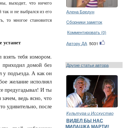
ны, выходит, что ничего
так и не выбрался из его
Алена Бредун
ь, то многое становится
Cборники заметок
Комментировать (0)
е устанет
Автору ДА
5031
л взять тебя измором.
 приходил домой без
Другие статьи автора
 у подъезда. А как он
бое желание исполнял
се предугадывал! И ты
зачем, ведь ясно, что
что удивительно, после
Культура и Исскуство
ВИДЕЛ БЫ НАС
МИЛАШКА МАРТИ!