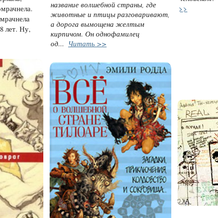
название волшебной страны, где
>>
омрачнела.
животные и птицы разговаривают,
омрачнела
а дорога вымощена желтым
8 лет. Ну,
кирпичом. Он однофамилец
од...
Читать >>