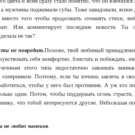
го цвета и всем сразу стало понятно, что он влюбился
, а мужчины поджимали губы. Тоже завидовали, ясное д
 вместо того чтобы продолжить сочинять стихи, лю
чит. Или комментирует последние но­вости. Ты 
делала не так?
сти не повредит.
Похоже, твой любимый при­надлеж
чувствовать себя комфортно, блистать и побеждать, ем
ужчинам этого типа недостаточно завоевать вним
с соперником. Поэтому, если ты хочешь завлечь в св
заботиться, чтобы у него был противник. А уж кто п
лько один. Потом, чтобы поддержать огонь страсти,
ннику, что тобой интересуются другие. Небольшая п
а не любит намеков