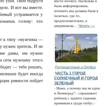
 по уши. Твои подруги
место ночлега. Насколько я
была информирована,
ело. И вот вы вместе.
ночевать мы должны были в
бимый устраивается у
палатках, где-то,
ломаешь голову: что
предположительно, в
Читать >>
американско...
ит к типу «мужчина —
у нужен зритель. И не
ание дамы, им нужно
ои сети мужчину этого
обедит — тебе решать,
Путешествия и Отдых
 нелишне будет иногда
ЧАСТЬ 1 ГОРОД
СОЛНЕЧНЫЙ И ГОРОД
орция ревности пойдет
ЗЕЛЕНЫЙ
- Мама, а почему мы не едем
в Ленинград? – спрашивает
ребенок с заднего сидения,
прижимая к груди глобус.-