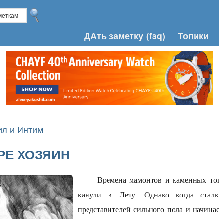
ДАть заметку
(faq)
Топики
я и Интим
РЕ ХОЗЯИН
Времена мамонтов и каменных топ
канули в Лету. Однако когда сталк
представителей сильного пола и начинае