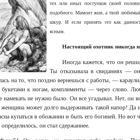
тех или иных поступков своей полови
подобного. Мамонт жив, а твой любимый 
шкур. И если принять это как данност
ясным.
Настоящий охотник никогда н
Иногда кажется, что он реши
Ты отказывала в свиданиях — он
ась на то, что поздно вернешься с работы, — караулил
букетами к ногам, комплименты — через слово. Лю
е намекать не нужно было. Он все угадывал. Нет, он в
е женщина может долго выдерживать такой напор! Да и 
асна купаться в обожании и быть его богиней. Но вот 
ц определилось, он стал сдержаннее.