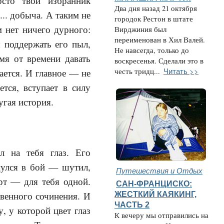
сто твой избранник
Два дня назад 21 октября
.. добыча. А таким не
городок Рестон в штате
м нет ничего дурного:
Вирджиния был
переименован в Хил Валей.
 поддержать его пыл,
Не навсегда, только до
мя от времени давать
воскресенья. Сделали это в
Читать >>
честь тридц...
ается. И главное — не
тся, вступает в силу
угая история.
л на тебя глаз. Его
нулся в бой — шутил,
Путешествия и Отдых
рт — для тебя одной.
САН-ФРАНЦИСКО:
венного сочинения. И
ЖЕСТКИЙ КАЯКИНГ,
ЧАСТЬ 2
, у которой цвет глаз
К вечеру мы отправились на