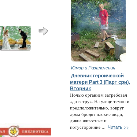
Юмор и Развлечения
Дневник героической
матери Part 3 (Парт сри).
Вторник
Ночью организм затребовал
«до ветру». На улице темно и,
предположительно, вокруг
дома бродят плохие люди,
дикие животные и
Читать >>
потусторонние ...