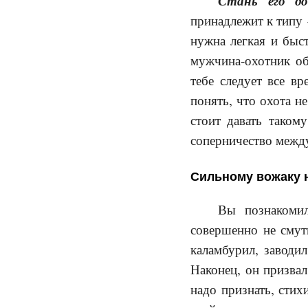
Стань его до
принадлежит к типу 
нужна легкая и быст
мужчина-охотник об
тебе следует все в
понять, что охота н
стоит давать таком
соперничество между
Сильному вожаку 
Вы познакомил
совершенно не смут
каламбурил, заводи
Наконец, он призва
надо признать, стих