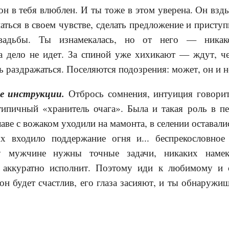
 он в тебя влюблен. И ты тоже в этом уверена. Он взд
аться в своем чувстве, сделать предложение и приступ
вадьбы. Ты изнамекалась, но от него — никак
да дело не идет. За спиной уже хихикают — ждут, че
ь раздражаться. Поселяются подозрения: может, он и н
 инструкции.
Отбрось сомнения, интуиция говорит
ипичный «хранитель очага». Была и такая роль в п
аве с вожаком уходили на мамонта, в селении оставалис
ых входило поддержание огня и... беспрекословно
му мужчине нужны точные задачи, никаких наме
е аккуратно исполнит. Поэтому иди к любимому и 
он будет счастлив, его глаза засияют, и ты обнару