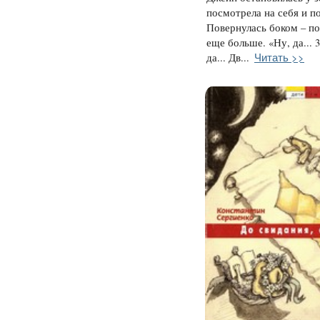
посмотрела на себя и п
Повернулась боком – п
еще больше. «Ну, да... 3
Читать >>
да... Дв...