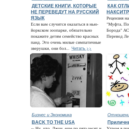
ДЕТСКИЕ КНИГИ, КОТОРЫЕ
КАК ОТЛ
НЕ ПЕРЕВЕДУТ НА РУССКИЙ
НАКСИТ
ЯЗЫК
Рецензия на
Если вам случится оказаться в нью-
"Муфта, По
йоркском зоопарке, обязательно
Борода" АСТ
покажите детям семейство красных
Перевод Ле
панд. Это очень милые симпатичные
Читать >>
зверушки, они бол...
Бизнес и Экономика
Отношени
BACK TO THE USA
Приличн
«- Ну, что, Джон, еще по пятьдесят и
Утром в по