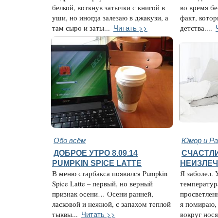
белкой, воткнув затычки с книгой в
во время б
уши, но иногда залезаю в джакузи, а
факт, котор
Читать >>
там сыро и заты...
детства....
Обо всём
Юмор и Ра
ДОБРОЕ УТРО 8.09.14
СЧАСТЛИ
PUMPKIN SPICE LATTE
НЕИЗЛЕ
В меню старбакса появился Pumpkin
Я заболел. 
Spice Latte – первый, но верный
температура
признак осени… Осени ранней,
просветлен
ласковой и нежной, с запахом теплой
я помираю,
Читать >>
тыквы...
вокруг носят