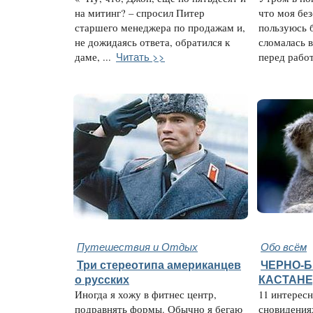
на митинг? – спросил Питер
что моя без
старшего менеджера по продажам и,
пользуюсь 
не дожидаясь ответа, обратился к
сломалась в
Читать >>
даме, ...
перед работ
Путешествия и Отдых
Обо всём
Три стереотипа американцев
ЧЕРНО-
о русских
КАСТАН
Иногда я хожу в фитнес центр,
11 интересн
подравнять формы. Обычно я бегаю
сновидения