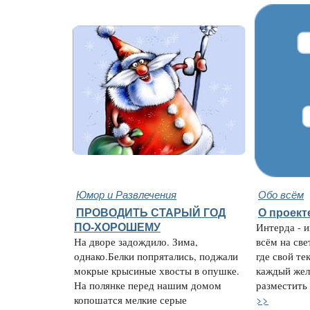
Юмор и Развлечения
Обо всём
ПРОВОДИТЬ СТАРЫЙ ГОД
О проект
ПО-ХОРОШЕМУ
Интерда - 
На дворе задождило. Зима,
всём на све
однако.Белки попрятались, поджали
где свой те
мокрые крысиные хвосты в опушке.
каждый жел
На полянке перед нашим домом
разместить 
>>
копошатся мелкие серые