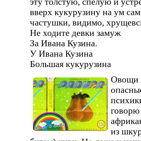
эту толстую, спелую и уст
вверх кукурузину на ум са
частушки, видимо, хрущевс
Не ходите девки замуж
За Ивана Кузина.
У Ивана Кузина
Большая кукурузина
Овощи 
опасны
психик
говорю
африка
из шкур