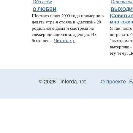
Обо всём
Отношени
О ЛЮБВИ
ВЫХОДИТ
Шестого июня 2000-года примерно в
(Советы 
девять утра я стояла в «детской» 29
многожен
родильного дома и смотрела на
Я так часто
свежеродивщихся младенцев. Их
встречать 
Читать >>
было шт...
"выходом за
вытерплю -
эту тему. Де
© 2026 - interda.net
О проекте
F