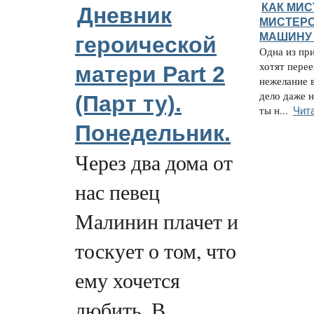
КАК МИС
Дневник
МИСТЕР
МАШИНУ
героической
Одна из при
хотят перее
матери Part 2
нежелание 
дело даже н
(Парт ту).
Чит
ты н...
Понедельник.
Через два дома от
нас певец
Малинин плачет и
тоскует о том, что
ему хочется
любить. В