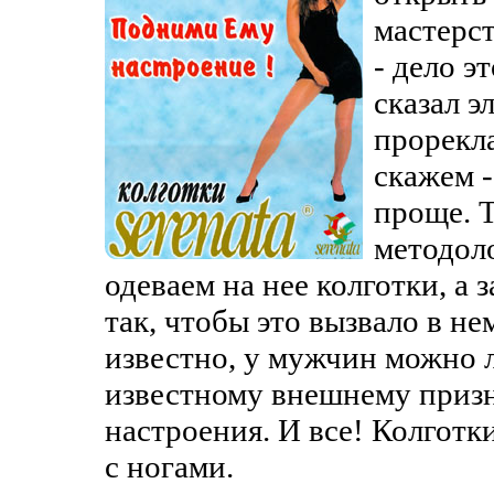
мастерст
- дело э
сказал 
прорекла
скажем -
проще. Т
методол
одеваем на нее колготки, а 
так, чтобы это вызвало в не
известно, у мужчин можно л
известному внешнему призна
настроения. И все! Колготк
с ногами.