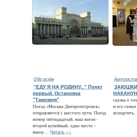
Обо всём
Авторство
"ЕДУ Я НА РОДИНУ..." Пункт
ЗАЮШКИ
первый. Остановка
НАКАНУН
"Таможня"
сказка о то
Поезд «Москва-Днепропетровск»
и его семье
отправляется с шестого пути. Поезд
испортить..
номер пятнадцатый, наш вагон -
второй купейный, одно место –
Читать >>
внизу...