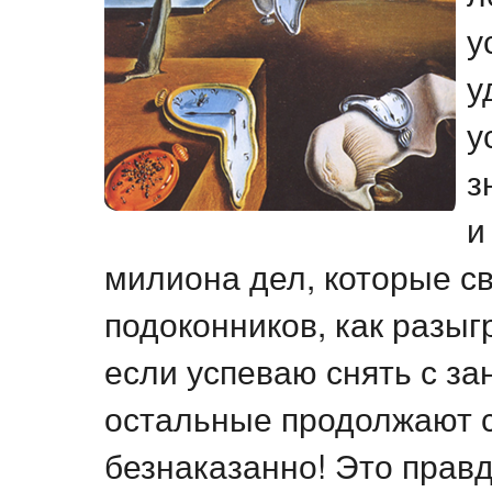
у
у
у
з
и
милиона дел, которые св
подоконников, как разыг
если успеваю снять с за
остальные продолжают с
безнаказанно! Это правд