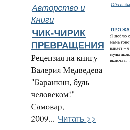
Авторство и
Обо всём
Книги
ПРО ЖА
ЧИК-ЧИРИК
Я люблю с
мама гово
ПРЕВРАЩЕНИЯ
влияет – 
мультиков
Рецензия на книгу
включать..
Валерия Медведева
"Баранкин, будь
человеком!"
Самовар,
Читать >>
2009...