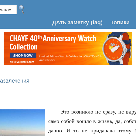
ДАть заметку
(faq)
Топики
азвлечения
Это возникло не сразу, не вдру
само собой вошло в жизнь, да, собс
давно. Я то не придавала этому 