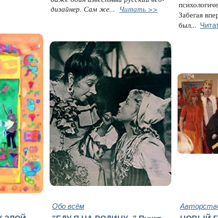
психологиче
дизайнер. Сам же...
Читать >>
Забегая впе
Чита
был...
Обо всём
Авторство