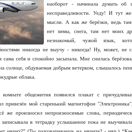
наоборот - начинала думать об 
несправедливости. Уеду! И тут же
мысли. А как же берёзки, ведь там
нет зимы, снега, там нет моих д
незнакомый, чужой язык, ко
остями никогда не выучу - никогда! Ну, может, не се
я сама себя и спокойно засыпала. Мне снилась берёзов
на солнце, обдуваемая добрым ветерком, слышалось пен
окудрые облака.
 комнате общежития появился плакат с причудливы
ыл привезён мой старенький магнитофон "Электроника",
сё же произносил непроизносимые слова, периодическ
и записывала в тетрадку услышанное пока не выучивала
ет иврит?” (Ты разговариваешь на иврите? - ивр.) “Ка