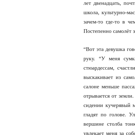
лет двенадцать, поч
школа, культурно-ма
зачем-то где-то в ч
Постепенно самолёт 
“Вот эта девушка гов
руку. “У меня сум
стюардессам, счастл
выскакивает из само
салоне меньше пасса
отрывается от земли. 
сидении кучерявый м
гладят по голове. У
вершине столба тонк
увлекает меня за соб