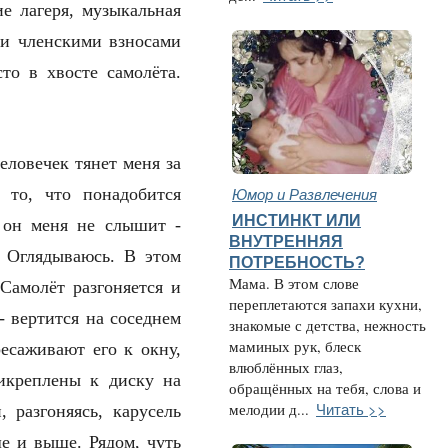
ие лагеря, музыкальная
ми членскими взносами
сто в хвосте самолёта.
еловечек тянет меня за
Юмор и Развлечения
 то, что понадобится
ИНСТИНКТ ИЛИ
о он меня не слышит -
ВНУТРЕННЯЯ
. Оглядываюсь. В этом
ПОТРЕБНОСТЬ?
Мама. В этом слове
Самолёт разгоняется и
переплетаются запахи кухни,
 - вертится на соседнем
знакомые с детства, нежность
маминых рук, блеск
есаживают его к окну,
влюблённых глаз,
рикреплены к диску на
обращённых на тебя, слова и
Читать >>
мелодии д...
 разгоняясь, карусель
ше и выше. Рядом, чуть