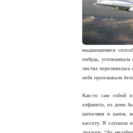
выдающимися способн
нибудь, успокаивала 
листва переливалась 
небе проплывали бел
Как-то сам собой в
алфавита, из дома б
шепелявя и шипя, в
кассету. Я слушала 
диалоги: “Ат медабер