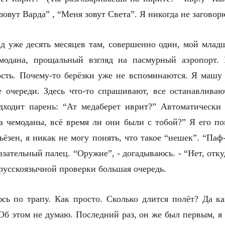
зовут Варда” , “Меня зовут Света”. Я никогда не заговор
д уже десять месяцев там, совершенно один, мой младш
модана, прощальный взгляд на пасмурный аэропорт. 
ость. Почему-то берёзки уже не вспоминаются. Я машу 
е очереди. Здесь что-то спрашивают, все останавливаю
дходит парень: “Ат медаберет иврит?” Автоматически 
а чемоданы, всё время ли они были с тобой?” Я его по
ёзен, я никак не могу понять, что такое “нешек”. “Паф-
казательный палец.
“
Оружие
”
, - догадываюсь. - “Heт, отк
 русскоязычной проверки большая очередь.
сь по трапу. Как просто. Сколько длится полёт? Да ка
Об этом не думаю. Последний раз, он же был первым, я 