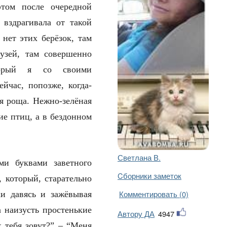
этом после очередной
 вздрагивала от такой
 нет этих берёзок, там
рузей, там совершенно
торый я со своими
йчас, попозже, когда-
ая роща. Нежно-зелёная
ие птиц, а в бездонном
Светлана В.
ми буквами заветного
Cборники заметок
 который, старательно
Комментировать (0)
и давясь и зажёвывая
 наизусть простенькие
Автору ДА
4947
к тебя зовут?” – “Меня