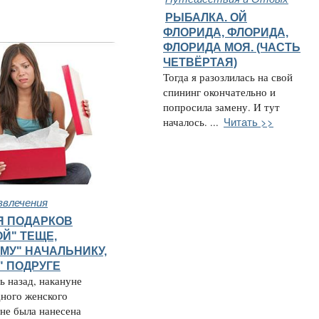
РЫБАЛКА. ОЙ
ФЛОРИДА, ФЛОРИДА,
ФЛОРИДА МОЯ. (ЧАСТЬ
ЧEТВЁРТАЯ)
Тогда я разозлилась на свой
спининг окончательно и
попросила замену. И тут
Читать >>
началось. ...
звлечения
Я ПОДАРКОВ
Й" ТЕЩЕ,
МУ" НАЧАЛЬНИКУ,
" ПОДРУГЕ
ь назад, накануне
ного женского
не была нанесена