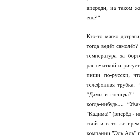
впереди, на таком ж
ещё!"
Кто-то мягко дотраги
тогда ведёт самолёт
температура за бор
распечаткой и рисуе
пиши по-русски, чт
телефонная трубка. 
“Дамы и господа?” -
когда-нибудь.... “У
"Кадима!" (вперёд - 
свой и в то же врем
компании "Эль Аль" пр