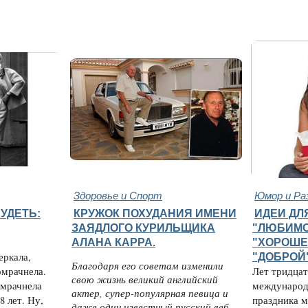
Здоровье и Спорт
Юмор и Ра
УДЕТЬ:
КРУЖОК ПОХУДАНИЯ ИМЕНИ
ИДЕИ ДЛ
ЗАЯДЛОГО КУРИЛЬЩИКА
"ЛЮБИМО
АЛАНА КАРРА.
"ХОРОШЕ
еркала,
"ДОБРОЙ
Благодаря его советам изменили
омрачнела.
Лет тридцат
свою жизнь великий английский
омрачнела
международ
актер, супер-популярная певица и
8 лет. Ну,
праздника м
даже один известный русский веб-