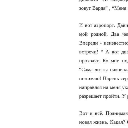
зовут Варда” , “Меня 
И вот аэропорт. Дави
мой родной. Два че
Впереди - неизвестн
встречи! “ А вот дв
проходят. Ко мне по
“Сама ли ты паковал
понимаю! Парень серь
направляя на меня у
разрешает пройти. У
Вот и всё. Поднимаю
новая жизнь. Какая? 