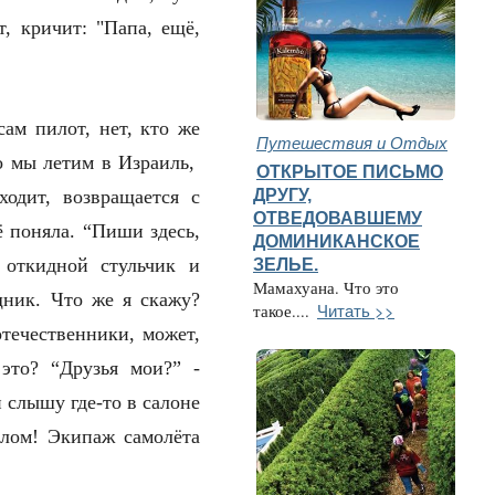
, кричит: "Папа, ещё,
сам пилот, нет, кто же
Путешествия и Отдых
то мы летим в Израиль,
ОТКРЫТОЕ ПИСЬМО
ДРУГУ,
одит, возвращается с
ОТВЕДОВАВШЕМУ
ё поняла. “Пиши здесь,
ДОМИНИКАНСКОЕ
 откидной стульчик и
ЗЕЛЬЕ.
Мамахуана. Что это
щник. Что же я скажу?
Читать >>
такое....
отечественники, может,
 это? “Друзья мои?” -
 слышу где-то в салоне
алом! Экипаж самолёта