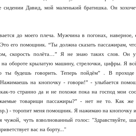
е сидении Давид, мой маленький братишка. Он хохочет
вается до моего плеча. Мужчина в погонах, наверное, 
? Это его помощник. “Ты должна сказать пассажирам, ч
том, скорость полёта…” Я не знаю таких слов. Он ух
т на обороте крылатую машину, стрелочки, цифры. Я вс
о ты будешь говорить. Теперь пойдём” . В проходе
“Нажимаешь на кнопочку - говори!” - улыбается помо
 как-то странно да и не похожи пока на господ мои со
важаемые товарищи пассажиры?” - нет не то. Как же
ивр.) - торопит меня помощник. Я нажимaю на кнопочку и
я чужой, чуть взволнованный голос: "Здравствуйте, ш
иветствует вас на борту..."