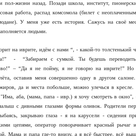
ти пол-жизни назад. Позади школа, институт, пионерск
ссовая работа, распад комсомола (билет с неоплаченны
емодане). У меня уже есть история. Сажусь на своё ме
заполняется людьми.
орит на иврите, идём с нами “, - какой-то толстенький ч
ка!” - “Забираем с сумкой. Ты будешь переводить
иво!” – “Да я не пойму, я не говорю на иврите!” Н
лёта, оставив меня совершенно одну в другом салоне
жиров, да и места побольше, можно улечься в кресле. 
"Има, аба, (мама, папа - ивр.) я хочу смотреть в окно",
алыш с дивными глазами формы оливок. Родители пер
лыбаясь, закрываю глаза - я на карусели - сидения п
ими цепями, оператор поворачивает красный рычаг и,
ой. Мама и папа где-то внизу, а я всё быстрее, всё вы