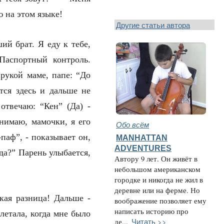
ю на этом языке!
Другие статьи автора
ий брат. Я еду к тебе,
Паспортный контроль.
рукой маме, папе: “До
тся здесь и дальше не
отвечаю: “Кен” (Да) -
нимаю, мамочки, я его
Обо всём
паф”, - показывает он,
MANHATTAN
ADVENTURES
уда?” Парень улыбается,
Автору 9 лет. Он живёт в
небольшом американском
городке и никогда не жил в
деревне или на ферме. Но
кая разница! Дальше -
воображение позволяет ему
написать историю про
летала, когда мне было
Читать >>
де...