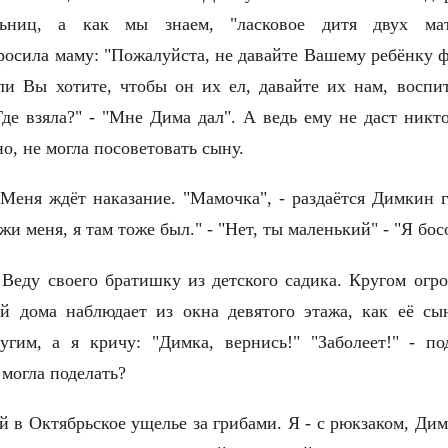
льниц, а как мы знаем, "ласковое дитя двух ма
осила маму: "Пожалуйста, не давайте Вашему ребёнку ф
сли Вы хотите, чтобы он их ел, давайте их нам, воспи
Где взяла?" - "Mне Дима дал". А ведь ему не даст никт
но, не могла посоветовать сыну.
Меня ждёт наказание. "Мамочка", - раздаётся Димкин г
ажи меня, я там тоже был." - "Нет, ты маленький" - "Я 
 Веду своего братишку из детского садика. Кругом огр
й дома наблюдает из окна девятого этажа, как её сы
угим, а я кричу: "Димка, вернись!" "Заболеет!" - по
я могла поделать?
й в Октябрьское ущелье за грибами. Я - с рюкзаком, Димк