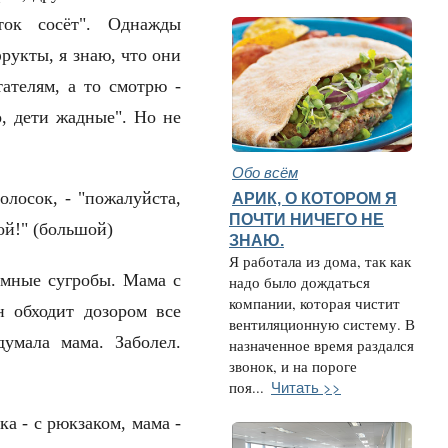
ток сосёт". Однажды
рукты, я знаю, что они
тателям, а то смотрю -
о, дети жадные". Но не
Обо всём
олосок, - "пожалуйста,
АРИК, О КОТОРОМ Я
ПОЧТИ НИЧЕГО НЕ
босой!" (большой)
ЗНАЮ.
Я работала из дома, так как
омные сугробы. Мама с
надо было дождаться
компании, которая чистит
н обходит дозором все
вентиляционную систему. В
думала мама. Заболел.
назначенное время раздался
звонок, и на пороге
Читать >>
поя...
а - с рюкзаком, мама -