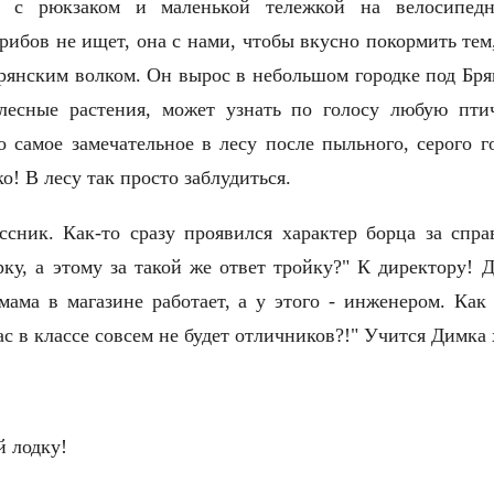
- с рюкзаком и маленькой тележкой на велосипедн
рибов не ищет, она с нами, чтобы вкусно покормить тем,
рянским волком. Он вырос в небольшом городке под Бря
лесные растения, может узнать по голосу любую пти
о самое замечательное в лесу после пыльного, серого г
ко! В лесу так просто заблудиться.
ссник. Как-то сразу пpоявился характер борца за спра
ку, а этому за такой же ответ тройку?" К директору! 
мама в магазине работает, а у этого - инженером. Как
ас в классе совсем не будет отличников?!" Учится Дим
.
ай лодку!