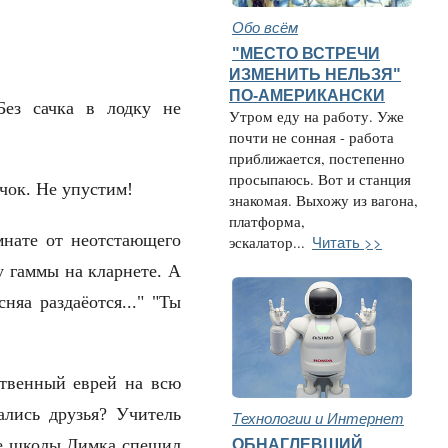
Обо всём
"МЕСТО ВСТРЕЧИ
ИЗМЕНИТЬ НЕЛЬЗЯ"
ПО-АМЕРИКАНСКИ
Без сачка в лодку не
Утром еду на работу. Уже
почти не сонная - работа
приближается, постепенно
просыпаюсь. Вот и станция
 сачок. Не упустим!
знакомая. Выхожу из вагона,
платформа,
мнате от неотстающего
Читать >>
эскалатор...
у гаммы на кларнете. А
яа раздаёотся..." "Ты
ственный еврей на всю
ались друзья? Учитель
Технологии и Интернет
ОБНАГЛЕВШИЙ
сле школы Димка спешил