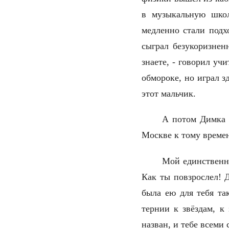
в музыкальную школ
медленно стали подх
сыграл безукоризнен
знаете, - говорил учи
обмороке, но играл з
этот мальчик.
А потом Димка у
Москве к тому време
Мой единственн
Как ты повзрослел! 
была ею для тебя та
тернии к звёздам, к
назван, и тебе всеми