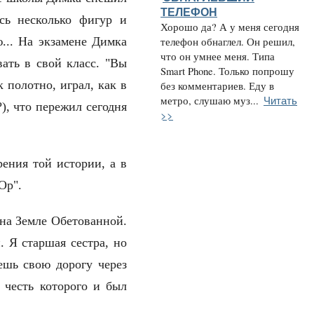
ТЕЛЕФОН
сь несколько фигур и
Хорошо да? А у меня сегодня
ю... На экзамене Димка
телефон обнаглел. Он решил,
что он умнее меня. Типа
ать в свой класс. "Вы
Smart Phone. Только попрошу
к полотно, играл, как в
без комментариев. Еду в
Читать
метро, слушаю муз...
), что пережил сегодня
>>
ения той истории, а в
 Ор".
на Земле Обетованной.
. Я старшая сестра, но
ешь свою дорогу через
 честь которого и был