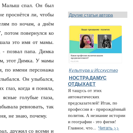
!" Малыш спал. Он был
Другие статьи автора
не проснётся ли, чтобы
елям по ночам, а днём
", потом повернулся ко
ышала это имя от мамы.
 - позвал папа. Димка
м, этот Димка. У мамы
Культура и Исскуство
м, по имени персонажа
НОСТРАДАМУС
улыбался. Он улыбался,
ОТДЫХАЕТ
 глаз, когда я поняла,
Я тащусь от этих
автоматических
 ясные голубые глаза,
предсказателей! Итак, по
абывала ревновать, так
профессии я - прирождённый
политик. А незнание истории
меня, не знаю, почему.
и географии - это фигня!
Читать >>
Главное, что...
ал, дружил со всеми и