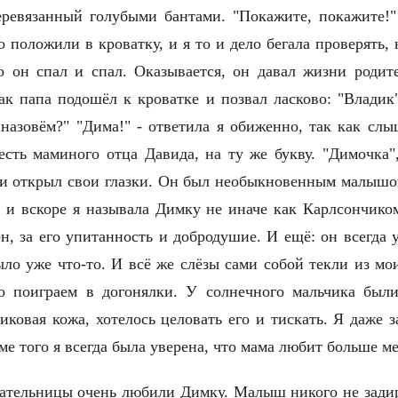
перевязанный голубыми бантами. "Покажите, покажите
 положили в кроватку, и я то и дело бегала проверять, 
о он спал и спал. Оказывается, он давал жизни родит
ак папа подошёл к кроватке и позвал ласково: "Владик
 назовём?" "Дима!" - ответила я обиженно, так как сл
сть маминого отца Давида, на ту же букву. "Димочка",
 и открыл свои глазки. Он был необыкновенным малышо
 и вскоре я называла Димку не иначе как Карлсончико
, за его упитанность и добродушие. И ещё: он всегда 
ыло уже что-то. И всё же слёзы сами собой текли из моих
 поиграем в догонялки. У солнечного мальчика были
иковая кожа, хотелось целовать его и тискать. Я даже з
ме того я всегда была уверена, что мама любит больше 
тательницы очень любили Димку. Малыш никого не задир