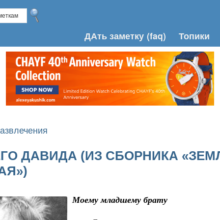
ДАть заметку
(faq)
Топики
азвлечения
ГО ДАВИДА (ИЗ СБОРНИКА «ЗЕМ
АЯ»)
Моему младшему брату