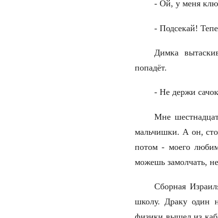
- Ой, у меня кл
- Подсекай! Теп
Димка вытаскив
попадёт.
- Не держи сачо
Мне шестнадцат
мальчишки. А он, сто
потом - моего любим
можешь замолчать, не
Сборная Израил
школу. Драку один н
физики вышел из каби