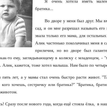
Я очень хотела иметь мале
братика...
Во дворе у меня был друг. Мы в
сад, и он мне разрешал называть его 
звала только его мама, для остальны
Алик частенько поколачивал меня в са
приличия, но во дворе был галанте
я как-то ему, заглядывающему в коляску с младенцем, - 
". Алик, кажется, тоже хотел малыша. Нам было по четы
 пять лет, а у мамы стал очень быстро расти живот. "
 кого хочешь, сестричку или братика?" "Братика, братик
м животом.
ь! Сразу после нового года, когда ещё стояла ёлка, в н