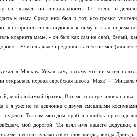
у на экзамен по специальности. От стены отделилo
одить к нему. Среди них был и тот, кто грозил учител
но, волторнист снова подошёл к нему и стал переманив
тель кларнета маме, - он был как сам не свой, белый, ка
дорово". Учитель даже представить себе не мог (или мог?
ехал в Москву. Уехал сам, потому что не хотел повтор
ни открылась первая еврейская школа "Маяк" - "Мигдаль
ый, мой любимый братик. Вот мы и встретились снова, 
Да и я уже не та девчонка с двумя смешными косичками
к недолго. Ты сам методом проб и ошибок прокладыва
 звёздам, мой дорогой. Ты взял имя нашего дедушки, в
 своими шестью лучами сияет твоя звезда, звезда Давида.