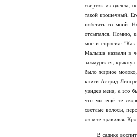
свёрток из одеяла, 
такой крошечный. Его
побегать со мной. Н
отcыпался. Помню, к
мне и спросил: "Как
Малыша назвали в че
зажмурился, крякнул
было жирное молоко,
книги Астрид Лингрен
увидев меня, а это б
что мы ещё не скоро
светлые волосы, перс
он мне нравился. Кро
В садике воспи