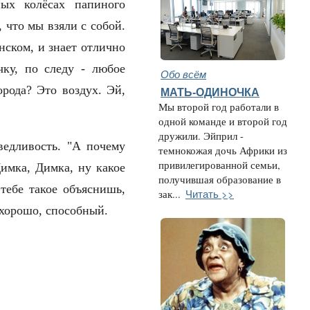
ых колёсах папиного
 что мы взяли с собой.
нском, и знает отлично
чку, по следу - любое
Обо всём
орода? Это воздух. Эй,
МАТЬ-ОДИНОЧКА
Мы второй год работали в
одной команде и второй год
дружили. Эйприл -
ведливость. "А почему
темнокожая дочь Африки из
привилегированной семьи,
Димка, Димка, ну какое
получившая образование в
 тебе такое объяснишь,
Читать >>
зак...
ка хорошо, способный.