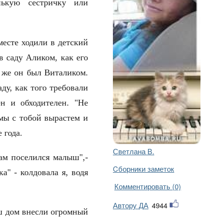
нькую сестричку или
месте ходили в детский
в саду Аликом, как его
х же он был Виталиком.
ду, как того требовали
н и обходителен. "Не
"мы с тобой вырастем и
ре года.
Светлана В.
Там поселился малыш",-
Cборники заметок
а" - колдовала я, водя
Комментировать (0)
Автору ДА
4944
аш дом внесли огромный