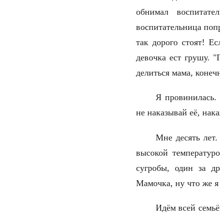
обнимал воспитате
воспитательница попр
так дорого стоят! Е
девочка ест грушу. "
делиться мама, конеч
Я провинилась. 
не наказывай её, нак
Мне десять лет.
высокой температуро
сугробы, один за др
Мамочка, ну что же 
Идём всей семьё