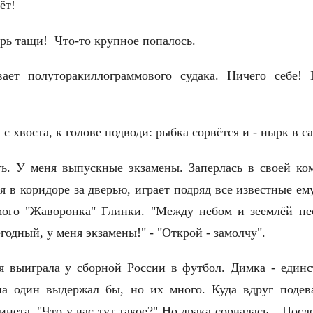
юёт!
ерь тащи! Что-то крупное попалось.
ает полуторакиллограммового судака. Ничего себе! 
к с хвоста, к голове подводи: рыбка сорвётся и - нырк в
ь. У меня выпускные экзамены. Заперлась в своей ко
я в коридоре за дверью, играет подряд все известные ем
ого "Жаворонка" Глинки. "Между небом и зеемлёй песн
годный, у меня экзамены!" - "Открой - замолчу".
я выиграла у сборной России в футбол. Димка - един
а один выдержал бы, но их много. Куда вдруг подев
нета. "Что у вас тут такое?" Но драка сорвалась... По