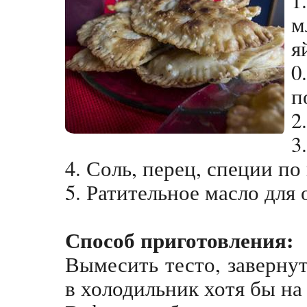
м
я
0
п
2
3
4. Соль, перец, специи по
5. Ратительное масло для
Способ приготовления:
Вымесить тесто, заверну
в холодильник хотя бы на 