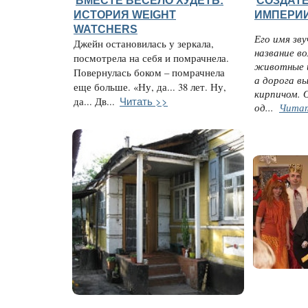
ВМЕСТЕ ВЕСЕЛО ХУДЕТЬ:
СОЗДАТЕ
ИСТОРИЯ WEIGHT
ИМПЕРИИ
WATCHERS
Его имя зв
Джейн остановилась у зеркала,
название в
посмотрела на себя и помрачнела.
животные 
Повернулась боком – помрачнела
а дорога 
еще больше. «Ну, да... 38 лет. Ну,
кирпичом. 
Читать >>
да... Дв...
од...
Чита