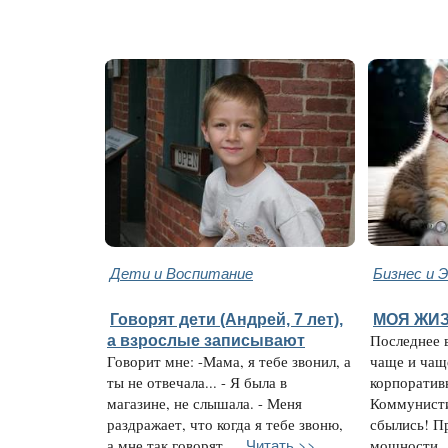
Дети и Воспитание
Бизнес и 
Говорят дети (Андрей, 7 лет),
МОЯ ЖИЗ
а взрослые записывают
Последнее 
Говорит мне: -Мама, я тебе звонил, а
чаще и чащ
ты не отвечала... - Я была в
корпоратив
магазине, не слышала. - Меня
Коммунисти
раздражает, что когда я тебе звоню,
сбылись! П
Читать >>
а мне так говорят ...
мощности ..