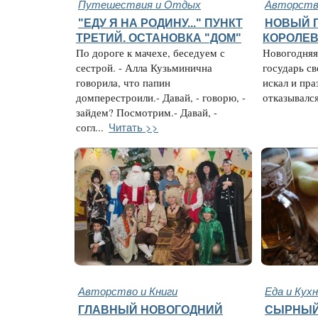
Путешествия и Отдых
Авторство
"ЕДУ Я НА РОДИНУ..." ПУНКТ
НОВЫЙ 
ТРЕТИЙ. ОСТАНОВКА "ДОМ"
КОРОЛЕВС
По дороге к мачехе, беседуем с
Новогодняя 
сестрой. - Алла Кузьминична
государь с
говорила, что папин
искал и пра
домперестроили.- Давай, - говорю, -
отказывался 
зайдем? Посмотрим.- Давай, -
Читать >>
согл...
Авторство и Книги
Еда и Кух
ГЛАВНЫЙ НОВОГОДНИЙ
СЫРНЫЙ