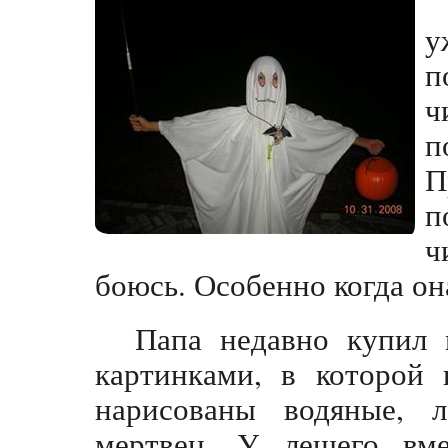
у
п
ч
п
П
п
ч
боюсь. Особенно когда он
Папа недавно купил
картинками, в которой 
нарисованы водяные, 
мертвец. У лешего вме