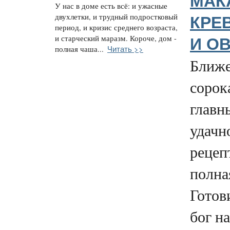
МАК
У нас в доме есть всё: и ужасные
двухлетки, и трудный подростковый
КРЕ
период, и кризис среднего возраста,
и старческий маразм. Короче, дом -
И О
Читать >>
полная чаша...
Ближе
сорок
главн
удачн
рецепт
полна
Готов
бог н