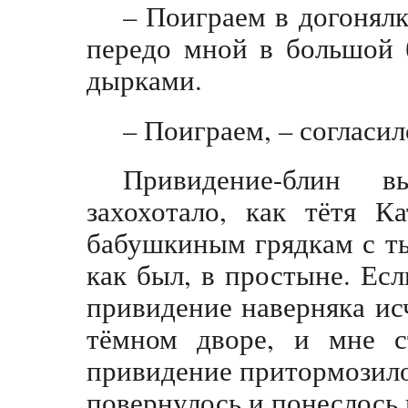
– Поиграем в догонялк
передо мной в большой 
дырками.
– Поиграем, – согласил
Привидение-блин 
захохотало, как тётя К
бабушкиным грядкам с т
как был, в простыне. Ес
привидение наверняка исч
тёмном дворе, и мне с
привидение притормозило
повернулось и понеслось 