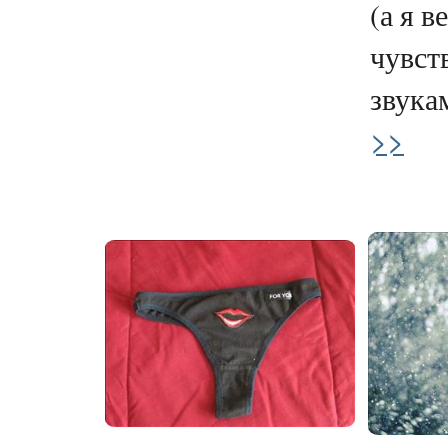
(а я в
чувст
звукам
>>