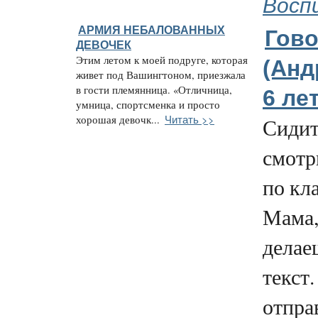
Восп
АРМИЯ НЕБАЛОВАННЫХ
Гово
ДЕВОЧЕК
Этим летом к моей подруге, которая
(Анд
живет под Вашингтоном, приезжала
в гости племянница. «Отличница,
6 лет
умница, спортсменка и просто
Читать >>
хорошая девочк...
Сидит
смотр
по кла
Мама,
делае
текст
отпра