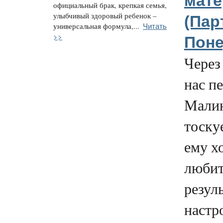
мате
официальный брак, крепкая семья,
улыбчивый здоровый ребенок –
(Парт
Читать
универсальная формула,...
>>
Поне
Через
нас п
Малин
тоскуе
ему х
любит
резул
настр