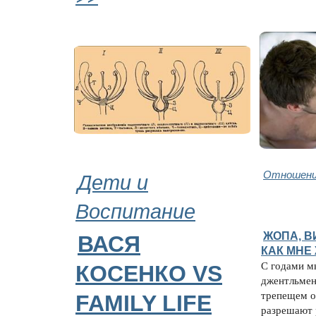
Дети и
Отношени
Воспитание
ЖОПА, В
ВАСЯ
КАК МНЕ
С годами м
КОСЕНКО VS
джентльмен
трепещем о
FAMILY LIFE
разрешают 