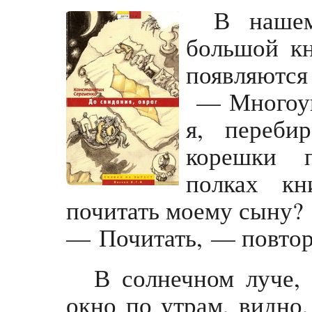
В наше
большой к
появляются 
— Многоув
я, переби
корешки 
полках к
почитать моему сыну?
— Почитать, — повтор
В солнечном луче, 
окно по утрам, видно,