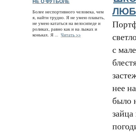
НЕ О ФУТБОЛЕ
ЛЮБ
Более неспортивного человека, чем
я, найти трудно. Я не умею плавать,
Портф
не умею кататься на велосипеде и
роликах, равно как и на лыжах и
светл
коньках. Я ...
Читать >>
с мал
блест
засте
нее н
было 
зайца 
погод