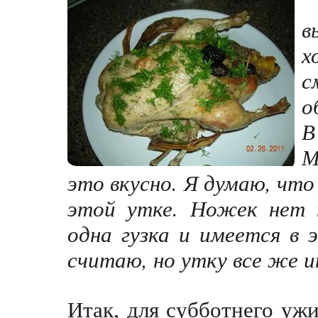
в
х
с
о
В
М
это вкусно. Я думаю, что 
этой утке. Ножек нет п
одна гузка и имеется в 
считаю, но утку все же и
Итак, для субботнего уж