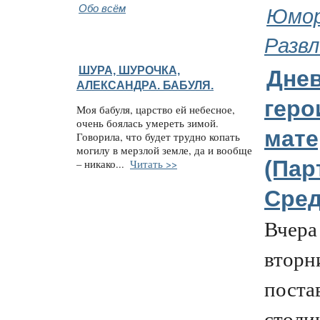
Обо всём
Юмор
Развл
ШУРА, ШУРОЧКА,
Дне
АЛЕКСАНДРА. БАБУЛЯ.
геро
Моя бабуля, царство ей небесное,
очень боялась умереть зимой.
мате
Говорила, что будет трудно копать
могилу в мерзлой земле, да и вообще
(Пар
– никако...
Читать >>
Сре
Вчера
вторн
поста
столи