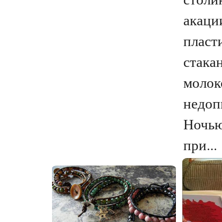
акаци
пласт
стака
молок
недоп
Ночью
при...