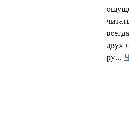
ощуще
читать
всегда
двух я
Ч
ру...