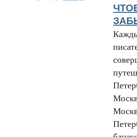
ЧТО
ЗАБ
Кажды
писат
совер
путеш
Петер
Москв
Москв
Петер
близк