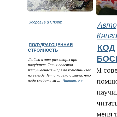
Здоровье и Спорт
Авто
Книг
ПОЛУДРАГОЦЕННАЯ
КОД
СТРОЙНОСТЬ
БОС
Люблю я эти разговоры про
похудание. Таких советов
Я сов
наслушаешься – прямо комедии-клаб
на выезде. Я-то наивно думала, что
помню
надо следить за ...
Читать >>
научи
читать
меня 