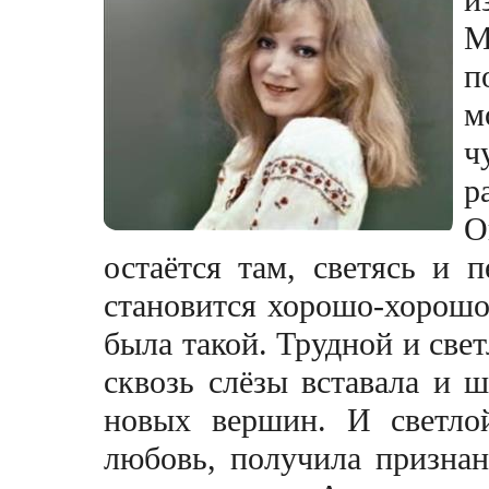
М
п
м
ч
р
О
остаётся там, светясь и п
становится хорошо-хорошо,
была такой. Трудной и свет
сквозь слёзы вставала и 
новых вершин. И светло
любовь, получила признан