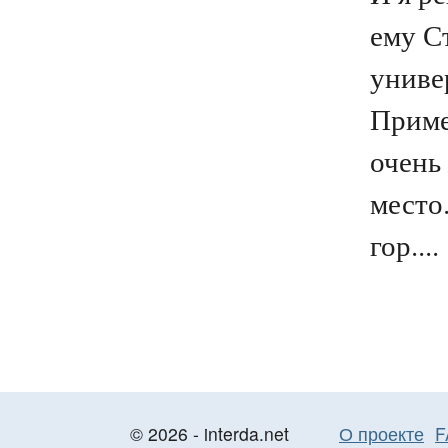
ему С
униве
Приме
очень
место
гор....
© 2026 - interda.net
О проекте
F