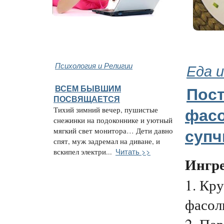
Психология и Религии
Еда и
ВСЕМ БЫВШИМ
Пос
ПОСВЯЩАЕТСЯ
Тихий зимний вечер, пушистые
фас
снежинки на подоконнике и уютный
мягкий свет монитора… Дети давно
супч
спят, муж задремал на диване, и
Читать >>
вскипел электри...
Ингр
1. Кр
фасоль
2. Па