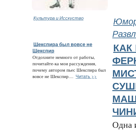
Культура и Исскуство
Юмор
Развл
Шекспира был вовсе не
КАК
Шекспир
Отдохните немного от работы,
ФЕР
почитайте-ка мои рассуждения,
почему автором пьес Шекспира был
МИС
Читать >>
вовсе не Шекспир....
СУШ
МАШ
ЧИН
Одна 