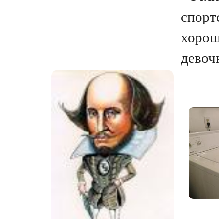
спорт
хорош
девочк