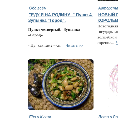
Обо всём
Авторство
"ЕДУ Я НА РОДИНУ..." Пункт 4.
НОВЫЙ 
Зупынка "Город".
КОРОЛЕВ
Новогодняя 
Пункт четвертый.
Зупынка
государь за
«Город»
волшебной 
скрепил...
- Ну, как там? – сп...
Читать >>
Еда и Кухня
Дети и В