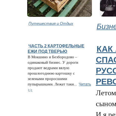
Путешествия и Отдых
Бизн
ЧАСТЬ 2 КАРТОФЕЛЬНЫЕ
КАК
ЕЖИ ПОД ТВЕРЬЮ
В Мокшино и Безбородово –
СПА
одинаковый бизнес. У дороги
продают ведрами вялую
РУС
прошлогоднюю картошку с
зелеными проросшими
РЕВ
Читать
пупырышками. Лежат таки...
>>
Летом
сыном
И я р