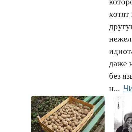
котор
хотят 
другу
нежел
идиот
даже н
без яз
Чи
н...