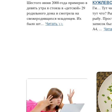
Шестого июня 2000-года примерно в
КУЖЛЕВ
девять утра я стояла в «детской» 29
Гм… Тут чи
родильного дома и смотрела на
тут что? Ры
свежеродивщихся младенцев. Их
рыбу. Прос
Читать >>
было шт...
записок бы
Чита
А4, ...