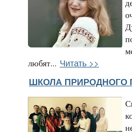
д
о
Д
п
м
Читать >>
любят...
ШКОЛА ПРИРОДНОГО 
С
к
н