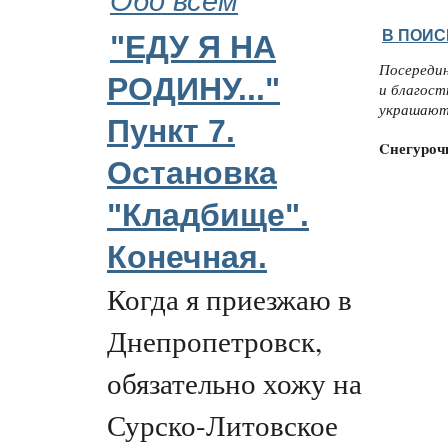
В ПОИС
"ЕДУ Я НА
Посередин
РОДИНУ..."
и благост
украшают
Пункт 7.
Cнегуроч
Остановка
"Кладбище".
Конечная.
Когда я приезжаю в
Днепропетровск,
обязательно хожу на
Сурско-Литовское