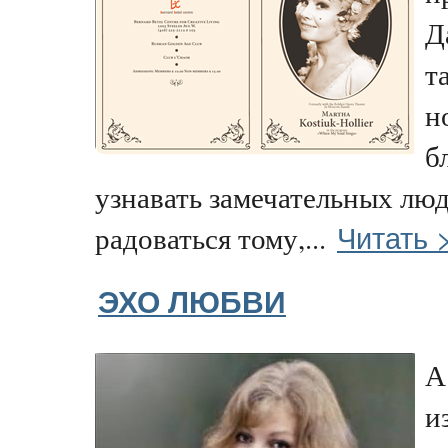
Д
т
н
б
узнавать замечательных люд
Читать 
радоваться тому,...
ЭХО ЛЮБВИ
А
и