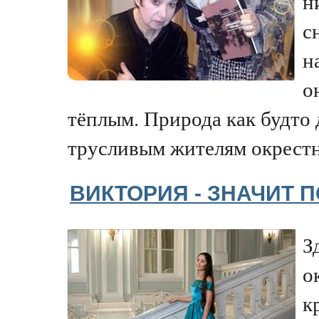
н
с
н
о
тёплым. Природа как будто
трусливым жителям окрестн
ВИКТОРИЯ - ЗНАЧИТ П
З
о
к