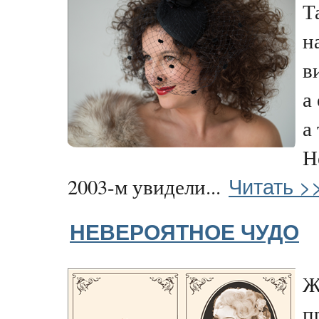
Т
н
в
а
а
Н
Читать >
2003-м увидели...
НЕВЕРОЯТНОЕ ЧУДО
Ж
п