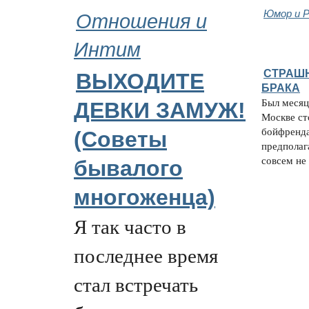
Отношения и
Юмор и Р
Интим
СТРАШ
ВЫХОДИТЕ
БРАКА
Был месяц
ДЕВКИ ЗАМУЖ!
Москве ст
бойфренда
(Советы
предполаг
совсем не 
бывалого
многоженца)
Я так часто в
последнее время
стал встречать