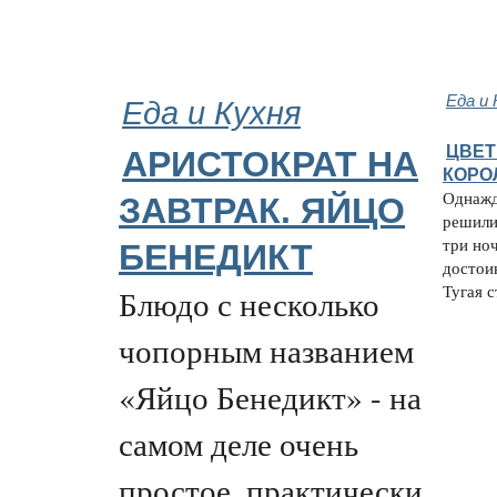
Еда и Кухня
Еда и 
ЦВЕТ
АРИСТОКРАТ НА
КОРО
Однажд
ЗАВТРАК. ЯЙЦО
решили 
три ноч
БЕНЕДИКТ
достоин
Тугая с
Блюдо с несколько
чопорным названием
«Яйцо Бенедикт» - на
самом деле очень
простое, практически