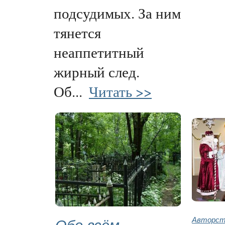
подсудимых. За ним
тянется
неаппетитный
жирный след.
Об...
Читать >>
Обо всём
Авторств