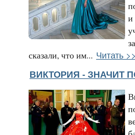
п
и
у
з
Читать >
сказали, что им...
ВИКТОРИЯ - ЗНАЧИТ П
В
п
в
б