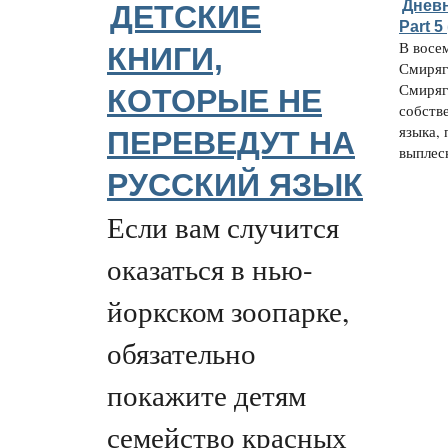
Дневн
ДЕТСКИЕ
Part 5
В восе
КНИГИ,
Смиряг
Смиряг
КОТОРЫЕ НЕ
собств
языка, 
ПЕРЕВЕДУТ НА
выплеск
РУССКИЙ ЯЗЫК
Если вам случится
оказаться в нью-
йоркском зоопарке,
обязательно
покажите детям
семейство красных