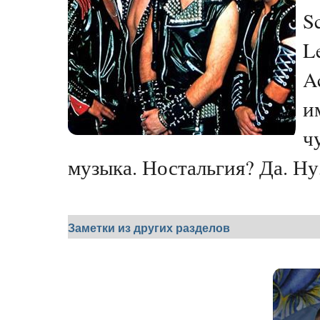
S
L
A
и
ч
музыка. Ностальгия? Да. Ну,
Заметки из других разделов