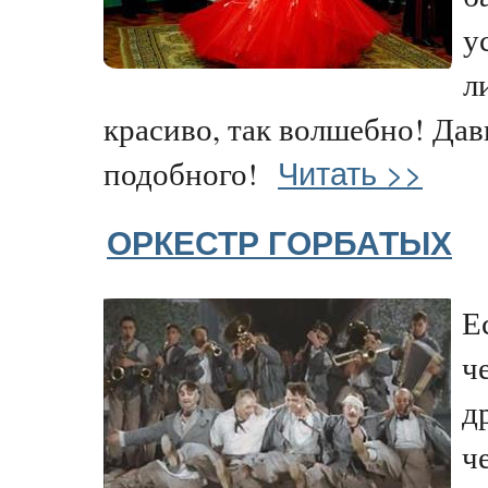
у
л
красиво, так волшебно! Дав
Читать >>
подобного!
ОРКЕСТР ГОРБАТЫХ
Е
ч
д
ч