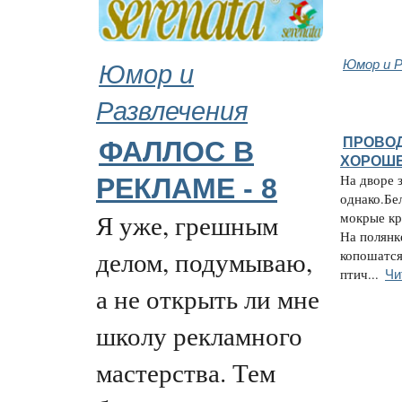
Юмор и
Юмор и Р
Развлечения
ПРОВОД
ФАЛЛОС В
ХОРОШ
На дворе 
РЕКЛАМЕ - 8
однако.Бе
Я уже, грешным
мокрые кр
На полянк
делом, подумываю,
копошатся
Чи
птич...
а не открыть ли мне
школу рекламного
мастерства. Тем