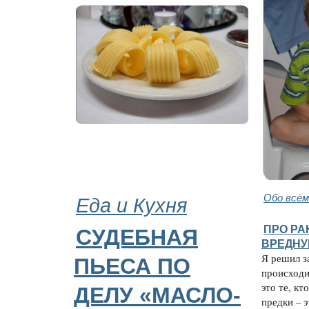
Еда и Кухня
Обо всём
ПРО РА
СУДЕБНАЯ
ВРЕДН
Я решил з
ПЬЕСА ПО
происходи
это те, кт
ДЕЛУ «МАСЛО-
предки – 