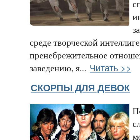
с
и
з
среде творческой интеллиг
пренебрежительное отноше
Читать >>
заведению, я...
СКОРПЫ ДЛЯ ДЕВОК
П
с
м