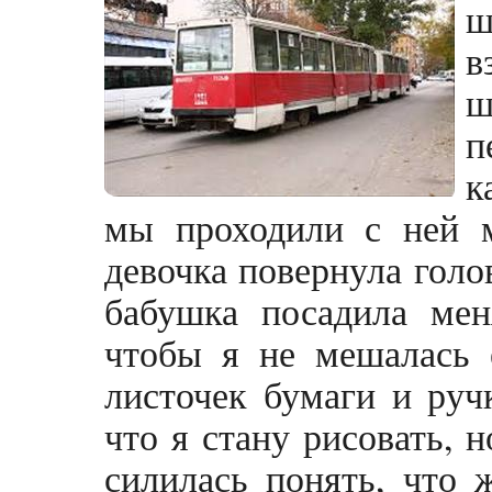
ш
в
ш
п
к
мы проходили с ней м
девочка повернула голо
бабушка посадила мен
чтобы я не мешалась 
листочек бумаги и ручк
что я стану рисовать, н
силилась понять, что 