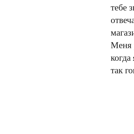
тебе з
отвеча
магаз
Меня 
когда 
так го