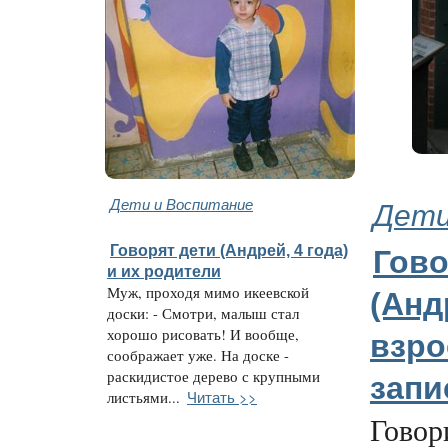
Дети и Воспитание
Дети
Говорят дети (Андрей, 4 года)
Гово
и их родители
Муж, проходя мимо икеевской
(Андр
доски: - Смотри, малыш стал
хорошо рисовать! И вообще,
взр
соображает уже. На доске -
раскидистое дерево с крупными
зап
Читать >>
листьями...
Говор