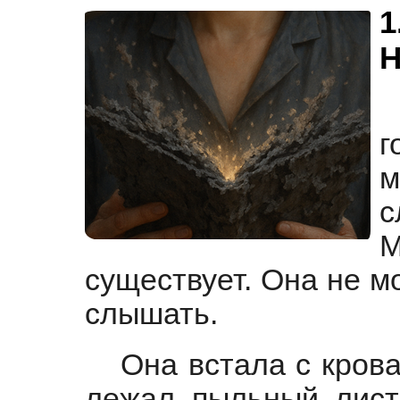
1
Н
м
с
существует. Она не м
слышать.
Она встала с крова
лежал пыльный лист