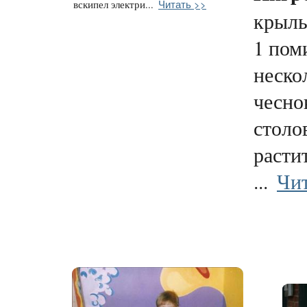
Читать >>
вскипел электри...
крыл
1 пом
неско
чесно
столо
расти
...
Чит