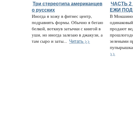
Три стереотипа американцев
ЧАСТЬ 
о русских
ЕЖИ ПОД
Иногда я хожу в фитнес центр,
В Мокшино 
подравнять формы. Обычно я бегаю
одинаковый
белкой, воткнув затычки с книгой в
продают ве
уши, но иногда залезаю в джакузи, а
прошлогод
Читать >>
там сыро и заты...
зелеными 
пупырышкам
>>