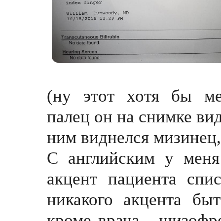
(ну этот хотя бы ме
палец
он на снимке вид
ним виднелся мизинец, 
С английским у меня
акцент пациента спи
никакого акцента бы
кроме врача - шизофре