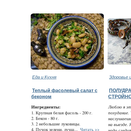
Еда и Кухня
Здоровье 
Теплый фасолевый салат с
ПОЛУДР
беконом
СТРОЙН
Ингредиенты:
Люблю я эт
похудание.
1. Крупная белая фасоль - 200 г.
2. Бекон - 80 г.
наслушаешь
3. 2 небольшие луковицы.
на выезде. 
4. Пучок зелени, лучш...
Читать >>
надо следит