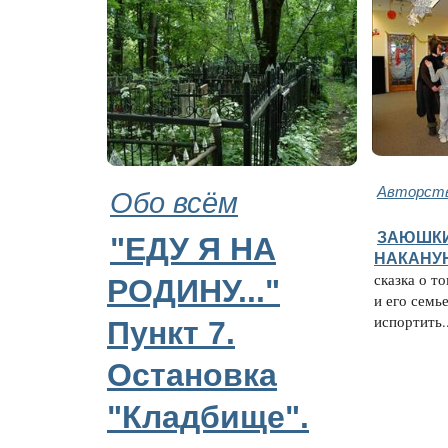
Обо всём
Авторств
ЗАЮШКИ
"ЕДУ Я НА
НАКАНУ
сказка о т
РОДИНУ..."
и его семь
испортить..
Пункт 7.
Остановка
"Кладбище".