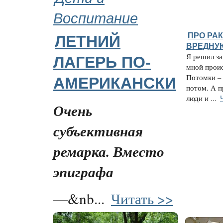
Воспитание
ПРО РАК
ЛЕТНИЙ
ВРЕДНУ
Я решил за
ЛАГЕРЬ ПО-
мной проис
Потомки – 
АМЕРИКАНСКИ
потом. А п
люди и ...
Очень
субъективная
ремарка. Вместо
эпиграфа
—&nb...
Читать >>