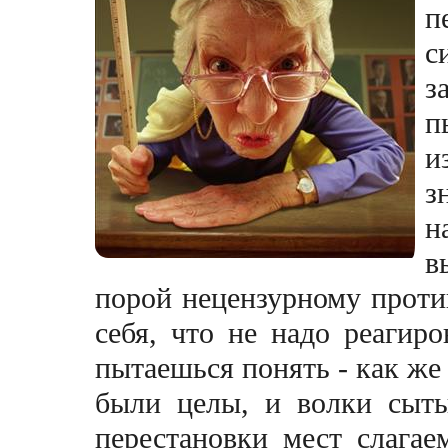
п
с
з
п
и
з
н
в
порой нецензурному проти
себя, что не надо реагир
пытаешься понять - как же 
были целы, и волки сыты
перестановки мест слагае