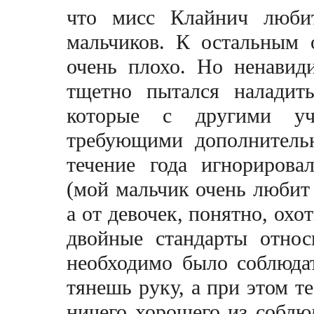
что
мисс Клайнич
любит
мальчиков. К остальным 
очень плохо. Но ненавид
тщетно пытался наладит
которые с другими у
требующими дополнител
течение года игнориров
(мой мальчик очень любит 
а от девочек, понятно, ох
двойные стандарты относ
необходимо было соблюда
тянешь руку, а при этом т
ничего хорошего из соблю