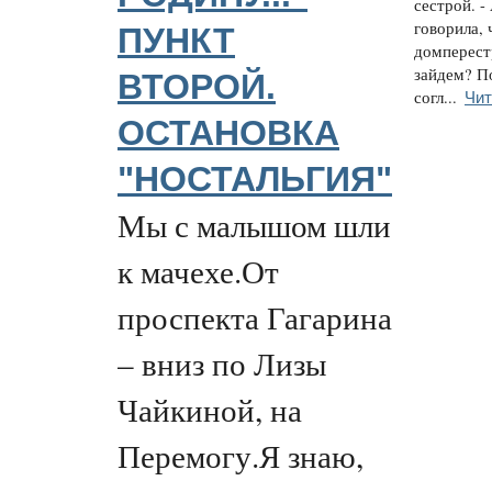
сестрой. 
говорила, 
ПУНКТ
домперестр
зайдем? П
ВТОРОЙ.
Чит
согл...
ОСТАНОВКА
"НОСТАЛЬГИЯ"
Мы с малышом шли
к мачехе.От
проспекта Гагарина
– вниз по Лизы
Чайкиной, на
Перемогу.Я знаю,