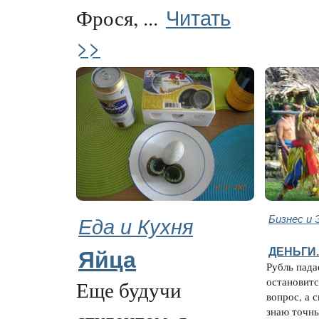
Читать
Фрося, ...
>>
Еда и Кухня
Бизнес и 
ДЕНЬГИ.
Яйца
Рубль пада
остановит
Еще будучи
вопрос, а 
знаю точны