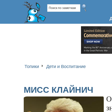
Топики
Дети и Воспитание
МИСС КЛАЙНИЧ
О
з