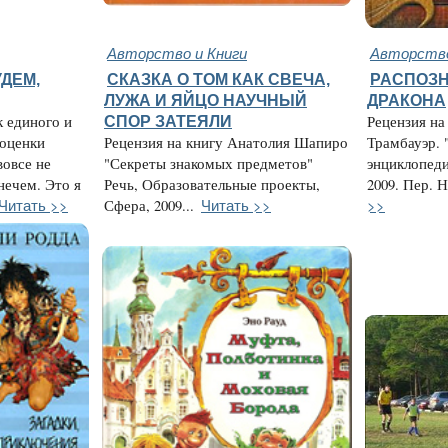
Авторство и Книги
Авторство
ДЕМ,
СКАЗКА О ТОМ КАК СВЕЧА,
РАСПОЗН
ЛУЖА И ЯЙЦО НАУЧНЫЙ
ДРАКОНА
к единого и
СПОР ЗАТЕЯЛИ
Рецензия на
 оценки
Рецензия на книгу Анатолия Шапиро
Трамбауэр. 
вовсе не
"Секреты знакомых предметов"
энциклопеди
нечем. Это я
Речь, Образовательные проекты,
2009. Пер. Н
Читать >>
Читать >>
>>
Сфера, 2009...