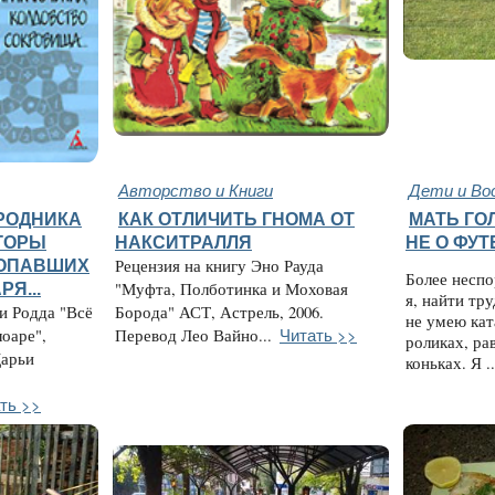
Авторство и Книги
Дети и Во
РОДНИКА
КАК ОТЛИЧИТЬ ГНОМА ОТ
МАТЬ ГО
ГОРЫ
НАКСИТРАЛЛЯ
НЕ О ФУ
РОПАВШИХ
Рецензия на книгу Эно Рауда
Более неспо
Я...
"Муфта, Полботинка и Моховая
я, найти тр
и Родда "Всё
Борода" АСТ, Астрель, 2006.
не умею кат
Читать >>
оаре",
Перевод Лео Вайно...
роликах, ра
Дарьи
коньках. Я .
ть >>