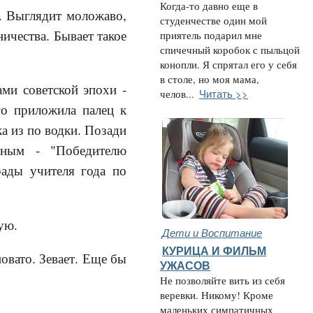
Когда-то давно еще в
. Выглядит моложаво,
студенчестве один мой
ичества. Бывает такое
приятель подарил мне
спичечный коробок с пыльцой
конопли. Я спрятал его у себя
в столе, но моя мама,
ами советской эпохи -
Читать >>
челов...
го приложила палец к
а из по водки. Позади
иным - "Победителю
рады учителя года по
ую.
Дети и Воспитание
КУРИЦА И ФИЛЬМ
овато. Зевает. Еще бы
УЖАСОВ
Не позволяйте вить из себя
веревки. Никому! Кроме
маленьких симпатичных