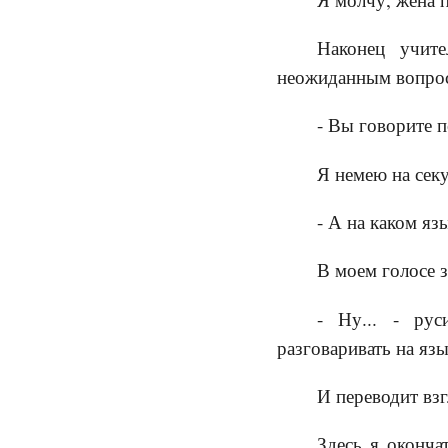
Наконец учите
неожиданным вопро
- Вы говорите 
Я немею на секу
- А на каком яз
В моем голосе 
- Ну... - рус
разговаривать на яз
И переводит вз
Здесь я оконча