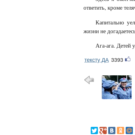
ответить, кроме тел
Капитально уел
жизни не догадаетес
Ага-ага. Детей 
тексту ДА
3393