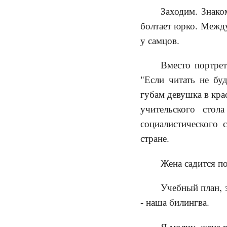
Заходим. Знако
болтает юрко. Между
у самцов.
Вместо портрет
"Если читать не бу
губам девушка в кра
учительского сто
социалистического 
стране.
Жена садится по
Учебный план, 
- наша билингва.
Я молчу, жена 