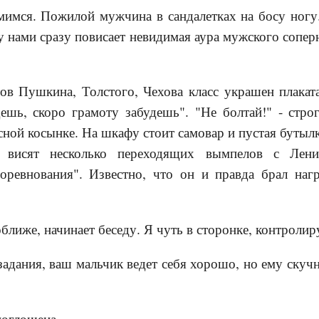
мимся. Пожилой мужчина в сандалетках на босу ногу
 нами сразу повисает невидимая аура мужского соперн
ов Пушкина, Толстого, Чехова класс украшен плакат
дешь, скоро грамоту забудешь". "Не болтай!" - стро
сной косынке. На шкафу стоит самовар и пустая бутылк
ла висят несколько переходящих вымпелов с Лен
соревнования". Известно, что он и правда брал наг
ближе, начинает беседу. Я чуть в сторонке, контролир
задания, ваш мальчик ведет себя хорошо, но ему скучн
поглощена.