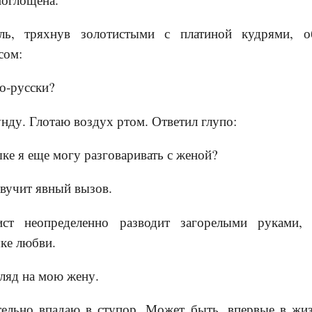
ль, тряхнув золотистыми с платиной кудрями, 
сом:
по-русски?
нду. Глотаю воздух ртом. Ответил глупо:
ыке я еще могу разговаривать с женой?
звучит явный вызов.
ист неопределенно разводит загорелыми руками,
ыке любви.
гляд на мою жену.
тельно впадаю в ступор. Может быть, впервые в жиз