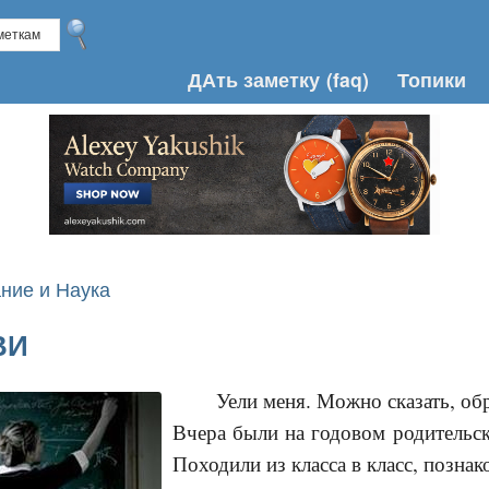
ДАть заметку
(faq)
Топики
ние и Наука
ВИ
Уели меня. Можно сказать, об
Вчера были на годовом родительск
Походили из класса в класс, позна