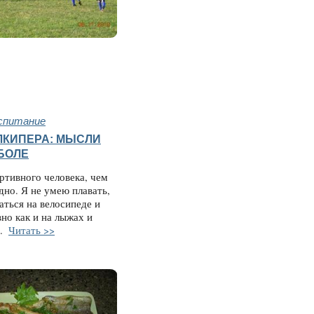
спитание
ЛКИПЕРА: МЫСЛИ
ТБОЛЕ
ртивного человека, чем
удно. Я не умею плавать,
аться на велосипеде и
вно как и на лыжах и
..
Читать >>